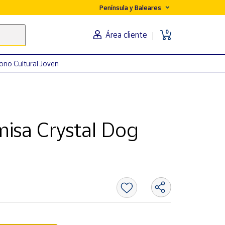
Península y Baleares
0
Área cliente
ono Cultural Joven
isa Crystal Dog