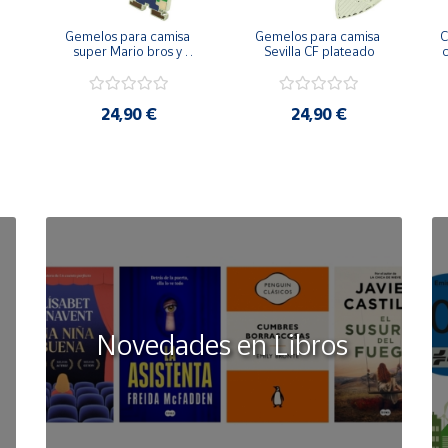
Gemelos para camisa 
Gemelos para camisa 
C
 
super Mario bros y 
Sevilla CF plateado
c
Luigi pixel art
24,90 €
24,90 €
Novedades en Libros