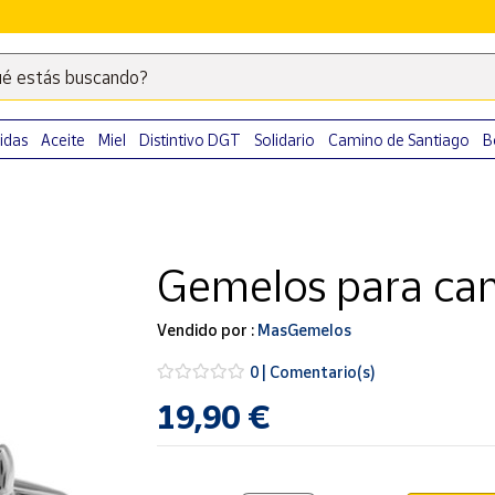
é estás buscando?
Escribe
palabras
clave
idas
Aceite
Miel
Distintivo DGT
Solidario
Camino de Santiago
B
para
buscar
productos
en
Gemelos para cam
Correos
Market
.
Vendido por :
MasGemelos
0 | Comentario(s)
19,90 €