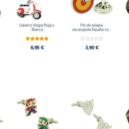
Llavero Vespa Roja y 
Pin de solapa 
Blanca
escarapela España con 
Cruz de San Andrés
6,95 €
3,90 €