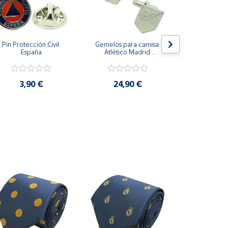
Pin Protección Civil 
Gemelos para camisa 
Pin Escarape
España
Atlético Madrid 
Plateado
3,9
3,90 €
24,90 €