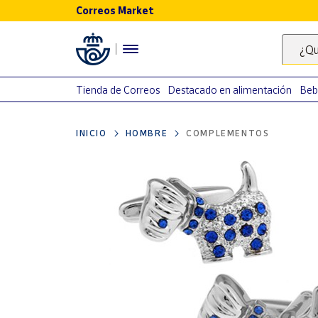
Correos Market
Menú
¿Qu
Nuestro
catálogo
Tienda de Correos
Destacado en alimentación
Beb
Alimentación
INICIO
HOMBRE
COMPLEMENTOS
Bebidas
Ocio y cultura
Juguetes y
juegos
Libros y
revistas
Merchandising
y regalos
Tienda de
Correos