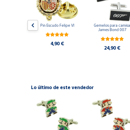
Productos
Solidarios
ara camisa 
Pin Escudo Felipe VI
Gemelos para camisa 
Ayuda
Bomberos 3D 
James Bond 007
acero
Centro
4,90 €
de ayuda
,90 €
24,90 €
Contacto
Vendedores
Lo último de este vendedor
Mapa de
vendedores
Hazte
vendedor
Área
vendedor