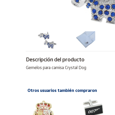
Artesanía
Oficina y
Papelería
Para Canarias,
Ceuta y Melilla
Más
populares
Descripción del producto
Bono
Gemelos para camisa Crystal Dog
Cultural
Nuestros
vendedores
Otros usuarios también compraron
Las
novedades
de Correos
Market