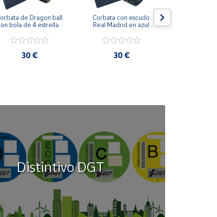
orbata de Dragon ball 
Corbata con escudo 
Corbata Cohe
on bola de 4 estrellas 
Real Madrid en azul 
en azul 
azul marino
marino
30 €
30 €
30
Distintivo DGT