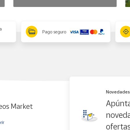
a
Pago seguro
Novedades
Apúnta
eos Market
noveda
rir
oferta