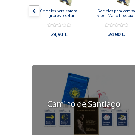
on bandera 
Gemelos para camisa 
Gemelos para camisa 
Cuenta
ástica - Toro
Luigi bros pixel art
Super Mario bros pixel
art
Área
50 €
24,90 €
24,90 €
cliente
Ubicación
Península
y
Baleares
Canarias,
Ceuta y
Camino de Santiago
Melilla