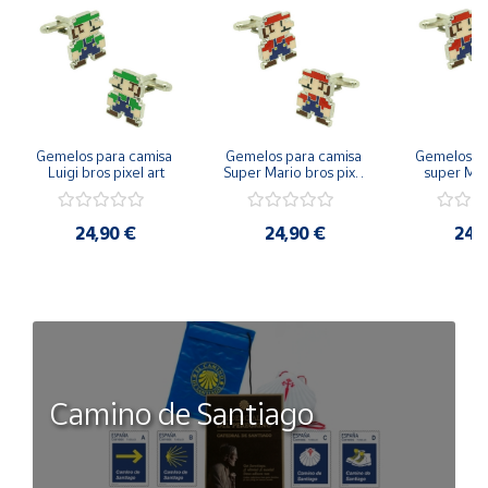
Cuenta
Área
cliente
Gemelos para camisa 
Gemelos para camisa 
Gemelos pa
Luigi bros pixel art
Super Mario bros pixel 
super Mari
art
Luigi pi
Ubicación
24,90 €
24,90 €
24,
Península
y
Baleares
Canarias,
Ceuta y
Melilla
Camino de Santiago