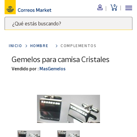
0
Menú
¿Qué estás buscando?
Nuestro
catálogo
Escribe
palabras
INICIO
HOMBRE
COMPLEMENTOS
clave
Alimentación
para
Gemelos para camisa Cristales
Bebidas
buscar
Ocio y cultura
Vendido por :
MasGemelos
productos
en
Juguetes y
juegos
Correos
Market
Libros y
.
revistas
Merchandising
y regalos
Tienda de
Correos