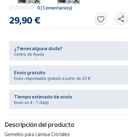
Artesanía
0 | Comentario(s)
Oficina y
29,90 €
Papelería
Para Canarias,
Ceuta y Melilla
¿Tienes alguna duda?
Más
Centro de Ayuda
populares
Envío gratuito
Bono
Envío responsable gratuito a partir de 20 €
Cultural
Nuestros
Tiempo estimado de envío
vendedores
Envío en 4 - 7 día(s)
Las
novedades
de Correos
Descripción del producto
Market
Gemelos para camisa Cristales