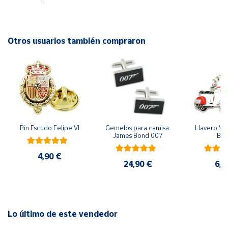
Productos
Solidarios
Otros usuarios también compraron
Ayuda
Centro
de ayuda
Contacto
Pin Escudo Felipe VI
Gemelos para camisa 
Llavero Ves
Vendedores
James Bond 007
Bla
4,90 €
Mapa de
24,90 €
6,9
vendedores
Hazte
vendedor
Área
Lo último de este vendedor
vendedor