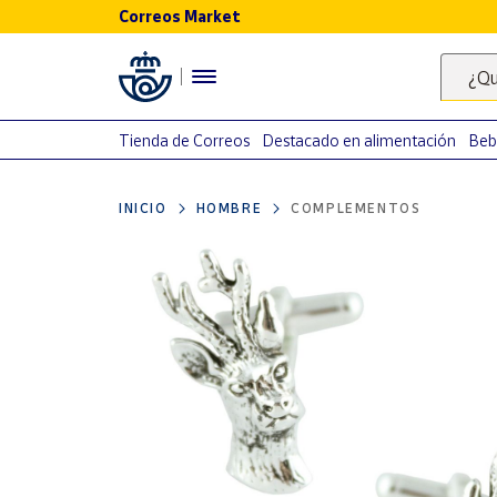
Correos Market
Menú
¿Qu
Nuestro
catálogo
Tienda de Correos
Destacado en alimentación
Beb
Alimentación
INICIO
HOMBRE
COMPLEMENTOS
Bebidas
Ocio y cultura
Juguetes y
juegos
Libros y
revistas
Merchandising
y regalos
Tienda de
Correos