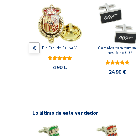
Productos
Solidarios
Ayuda
Centro
ara camisa 
Pin Escudo Felipe VI
Gemelos para camisa 
de ayuda
Bomberos 3D 
James Bond 007
acero
Contacto
4,90 €
,90 €
24,90 €
Vendedores
Mapa de
vendedores
Hazte
Lo último de este vendedor
vendedor
Área
vendedor