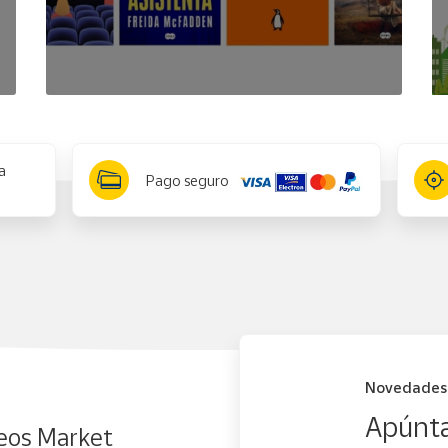
a
Pago seguro
Novedades
Apúnta
eos Market