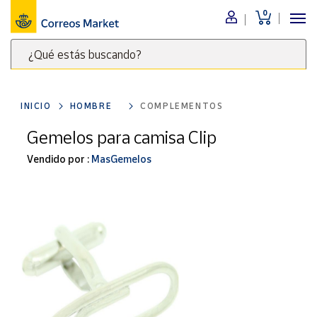
0
Menú
¿Qué estás buscando?
Nuestro
catálogo
Escribe
palabras
INICIO
HOMBRE
COMPLEMENTOS
clave
Alimentación
para
Gemelos para camisa Clip
Bebidas
buscar
Ocio y cultura
Vendido por :
MasGemelos
productos
en
Juguetes y
juegos
Correos
Market
Libros y
.
revistas
Merchandising
y regalos
Tienda de
Correos