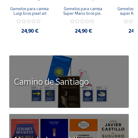
Gemelos para camisa 
Gemelos para camisa 
Gemelos pa
Luigi bros pixel art
Super Mario bros pixel 
super Mari
art
Luigi pi
24,90 €
24,90 €
24,
Camino de Santiago