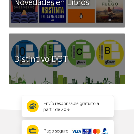
Novedades en Libros
Distintivo DGT
x
✕
Envío responsable gratuito a
partir de 20 €
Pago seguro