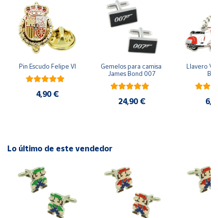
Cuenta
Área
cliente
Pin Escudo Felipe VI
Gemelos para camisa 
Llavero Ves
James Bond 007
Bla
Ubicación
4,90 €
24,90 €
6,9
Península
y
Baleares
Lo último de este vendedor
Canarias,
Ceuta y
Melilla