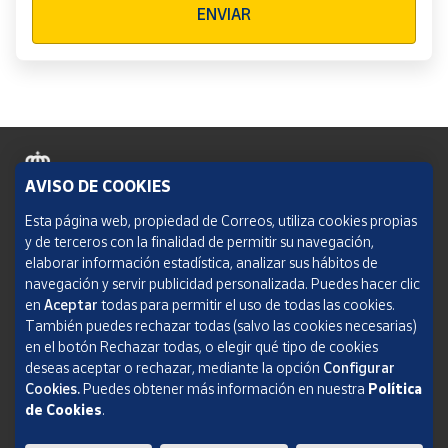
ENVIAR
AVISO DE COOKIES
Política de cookies
Esta página web, propiedad de Correos, utiliza cookies propias
y de terceros con la finalidad de permitir su navegación,
Aviso legal
elaborar información estadística, analizar sus hábitos de
navegación y servir publicidad personalizada. Puedes hacer clic
Condiciones del servicio
en
Aceptar
todas para permitir el uso de todas las cookies.
También puedes rechazar todas (salvo las cookies necesarias)
Política de Privacidad Web
en el botón Rechazar todas, o elegir qué tipo de cookies
deseas aceptar o rechazar, mediante la opción
Configurar
Informe de transparencia
Cookies.
Puedes obtener más información en nuestra
Política
de Cookies
.
SOCIEDAD ESTATAL CORREOS Y TELÉGRAFOS, S.A., S.M.E. Todos los derechos
reservados.