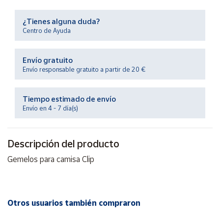
Productos
Solidarios
¿Tienes alguna duda?
Centro de Ayuda
Ayuda
Envío gratuito
Envío responsable gratuito a partir de 20 €
Centro
de ayuda
Contacto
Tiempo estimado de envío
Envío en 4 - 7 día(s)
Vendedores
Descripción del producto
Mapa de
Gemelos para camisa Clip
vendedores
Hazte
vendedor
Otros usuarios también compraron
Área
vendedor