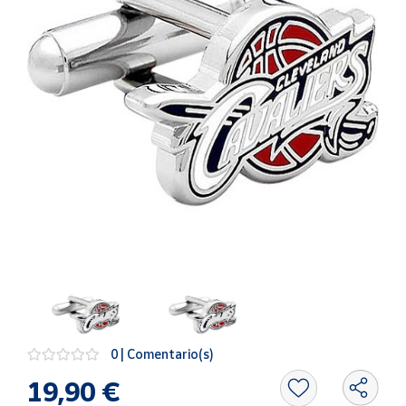
Artesanía
Oficina y
Papelería
Para Canarias,
Ceuta y Melilla
Más
populares
Bono
Cultural
Nuestros
vendedores
Las
novedades
de Correos
0 | Comentario(s)
Market
19,90 €