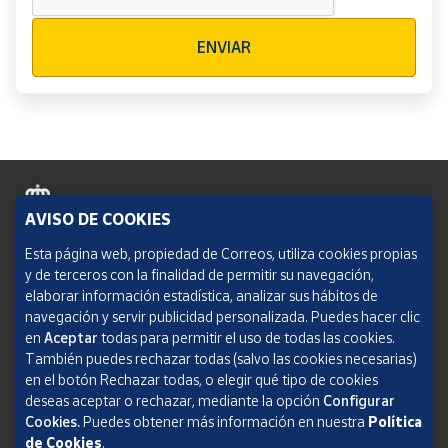
Verificación reCAPTCHA
ENVIAR
AVISO DE COOKIES
Política de cookies
Esta página web, propiedad de Correos, utiliza cookies propias
y de terceros con la finalidad de permitir su navegación,
Aviso legal
elaborar información estadística, analizar sus hábitos de
navegación y servir publicidad personalizada. Puedes hacer clic
Condiciones del servicio
en
Aceptar
todas para permitir el uso de todas las cookies.
También puedes rechazar todas (salvo las cookies necesarias)
Política de Privacidad Web
en el botón Rechazar todas, o elegir qué tipo de cookies
deseas aceptar o rechazar, mediante la opción
Configurar
Informe de transparencia
Cookies.
Puedes obtener más información en nuestra
Política
SOCIEDAD ESTATAL CORREOS Y TELÉGRAFOS, S.A., S.M.E. Todos los derechos
de Cookies
.