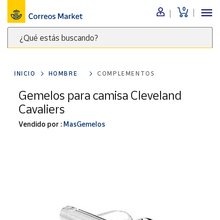
0
Menú
¿Qué estás buscando?
Nuestro
catálogo
Escribe
palabras
INICIO
HOMBRE
COMPLEMENTOS
clave
Alimentación
para
Gemelos para camisa Cleveland
Bebidas
buscar
Cavaliers
Ocio y cultura
productos
en
Vendido por :
MasGemelos
Juguetes y
juegos
Correos
Market
Libros y
.
revistas
Merchandising
y regalos
Tienda de
Correos