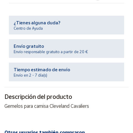
Productos
Solidarios
¿Tienes alguna duda?
Ayuda
Centro de Ayuda
Centro
Envío gratuito
de ayuda
Envío responsable gratuito a partir de 20 €
Contacto
Tiempo estimado de envío
Envío en 2 - 7 día(s)
Vendedores
Mapa de
Descripción del producto
vendedores
Gemelos para camisa Cleveland Cavaliers
Hazte
vendedor
Área
vendedor
Otros usuarios también compraron