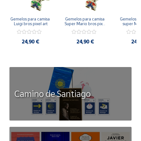
Gemelos para camisa 
Gemelos para camisa 
Gemelos pa
Luigi bros pixel art
Super Mario bros pixel 
super Mari
art
Luigi pi
24,90 €
24,90 €
24,
Camino de Santiago