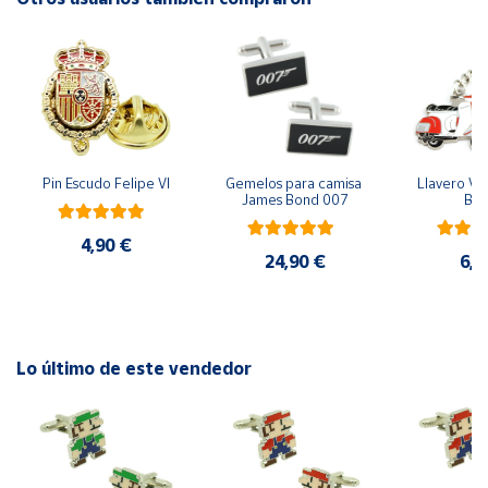
Cuenta
Área
cliente
Pin Escudo Felipe VI
Gemelos para camisa 
Llavero Ves
Ubicación
James Bond 007
Bla
4,90 €
Península
24,90 €
6,9
y
Baleares
Canarias,
Ceuta y
Lo último de este vendedor
Melilla