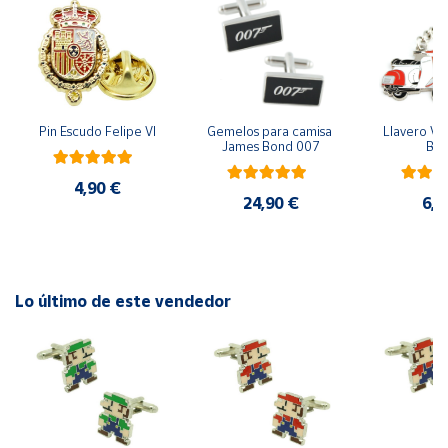
Cuenta
Área
cliente
Pin Escudo Felipe VI
Gemelos para camisa 
Llavero Ves
James Bond 007
Bla
Ubicación
4,90 €
24,90 €
6,9
Península
y
Baleares
Lo último de este vendedor
Canarias,
Ceuta y
Melilla