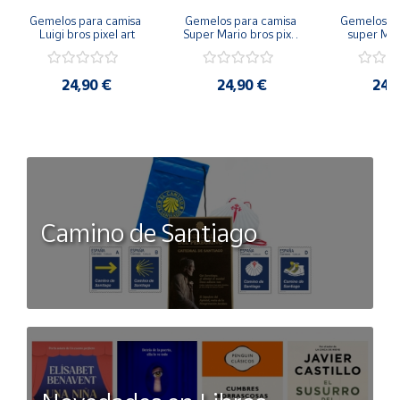
Gemelos para camisa 
Gemelos para camisa 
Gemelos pa
Luigi bros pixel art
Super Mario bros pixel 
super Mari
art
Luigi pi
24,90 €
24,90 €
24,
Camino de Santiago