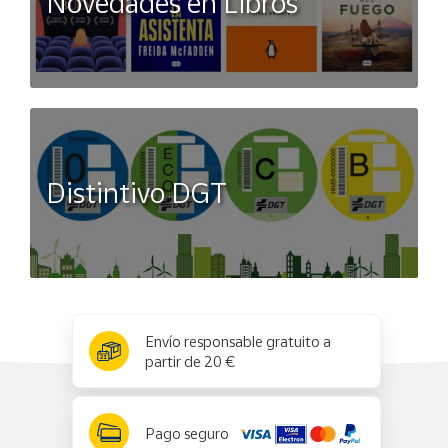
Novedades en Libros
Distintivo DGT
x
✕
Envío responsable gratuito a
partir de 20 €
Pago seguro