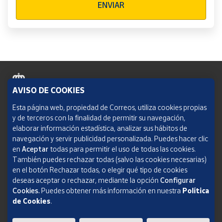
ENVIAR
AVISO DE COOKIES
Política de cookies
Esta página web, propiedad de Correos, utiliza cookies propias
y de terceros con la finalidad de permitir su navegación,
Aviso legal
elaborar información estadística, analizar sus hábitos de
navegación y servir publicidad personalizada. Puedes hacer clic
Condiciones del servicio
en
Aceptar
todas para permitir el uso de todas las cookies.
También puedes rechazar todas (salvo las cookies necesarias)
Política de Privacidad Web
en el botón Rechazar todas, o elegir qué tipo de cookies
deseas aceptar o rechazar, mediante la opción
Configurar
Informe de transparencia
Cookies.
Puedes obtener más información en nuestra
Política
SOCIEDAD ESTATAL CORREOS Y TELÉGRAFOS, S.A., S.M.E. Todos los derechos
de Cookies
.
reservados.