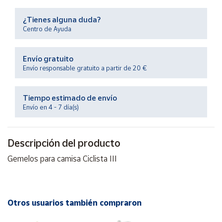
Productos
Solidarios
¿Tienes alguna duda?
Centro de Ayuda
Ayuda
Envío gratuito
Envío responsable gratuito a partir de 20 €
Centro
de ayuda
Contacto
Tiempo estimado de envío
Envío en 4 - 7 día(s)
Vendedores
Descripción del producto
Mapa de
Gemelos para camisa Ciclista III
vendedores
Hazte
vendedor
Otros usuarios también compraron
Área
vendedor