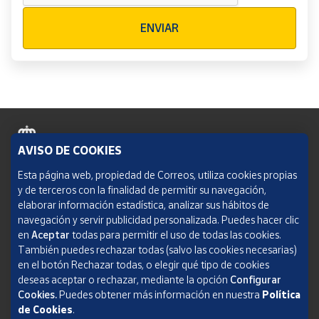
Verificación reCAPTCHA
ENVIAR
AVISO DE COOKIES
Política de cookies
Esta página web, propiedad de Correos, utiliza cookies propias
y de terceros con la finalidad de permitir su navegación,
Aviso legal
elaborar información estadística, analizar sus hábitos de
navegación y servir publicidad personalizada. Puedes hacer clic
Condiciones del servicio
en
Aceptar
todas para permitir el uso de todas las cookies.
También puedes rechazar todas (salvo las cookies necesarias)
Política de Privacidad Web
en el botón Rechazar todas, o elegir qué tipo de cookies
deseas aceptar o rechazar, mediante la opción
Configurar
Informe de transparencia
Cookies.
Puedes obtener más información en nuestra
Política
de Cookies
.
SOCIEDAD ESTATAL CORREOS Y TELÉGRAFOS, S.A., S.M.E. Todos los derechos