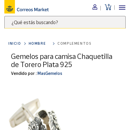
0
Menú
¿Qué estás buscando?
Nuestro
catálogo
Escribe
palabras
INICIO
HOMBRE
COMPLEMENTOS
clave
Alimentación
para
Gemelos para camisa Chaquetilla
Bebidas
buscar
de Torero Plata 925
Ocio y cultura
productos
en
Vendido por :
MasGemelos
Juguetes y
juegos
Correos
Market
Libros y
.
revistas
Merchandising
y regalos
Tienda de
Correos