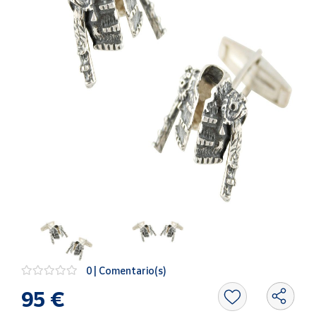
Artesanía
Oficina y
Papelería
Para Canarias,
Ceuta y Melilla
Más
populares
Bono
Cultural
Nuestros
vendedores
Las
novedades
0 | Comentario(s)
de Correos
Market
95 €