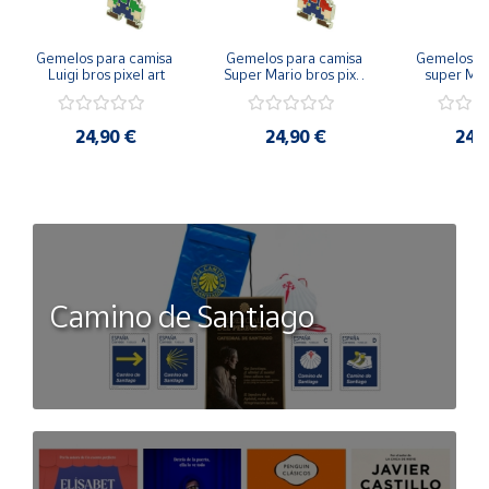
Gemelos para camisa 
Gemelos para camisa 
Gemelos pa
Luigi bros pixel art
Super Mario bros pixel 
super Mari
art
Luigi pi
24,90 €
24,90 €
24,
Camino de Santiago