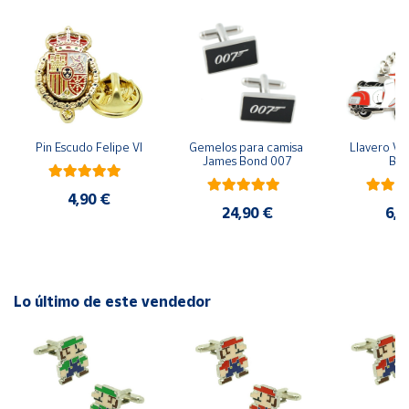
Cuenta
Área
cliente
Pin Escudo Felipe VI
Gemelos para camisa 
Llavero Ves
James Bond 007
Bla
Ubicación
4,90 €
24,90 €
6,9
Península
y
Baleares
Canarias,
Ceuta y
Lo último de este vendedor
Melilla