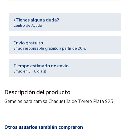
Productos
Solidarios
¿Tienes alguna duda?
Centro de Ayuda
Ayuda
Centro
Envío gratuito
de ayuda
Envío responsable gratuito a partir de 20 €
Contacto
Tiempo estimado de envío
Envío en 3 - 6 día(s)
Vendedores
Mapa de
Descripción del producto
vendedores
Gemelos para camisa Chaquetilla de Torero Plata 925
Hazte
vendedor
Área
vendedor
Otros usuarios también compraron