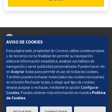
AVISO DE COOKIES
Política de cookies
Esta página web, propiedad de Correos, utiliza cookies propias
y de terceros con la finalidad de permitir su navegación,
Aviso legal
elaborar información estadística, analizar sus hábitos de
navegación y servir publicidad personalizada. Puedes hacer clic
Condiciones del servicio
en
Aceptar
todas para permitir el uso de todas las cookies.
También puedes rechazar todas (salvo las cookies necesarias)
Política de Privacidad Web
en el botón Rechazar todas, o elegir qué tipo de cookies
deseas aceptar o rechazar, mediante la opción
Configurar
Informe de transparencia
Cookies.
Puedes obtener más información en nuestra
Política
de Cookies
.
SOCIEDAD ESTATAL CORREOS Y TELÉGRAFOS, S.A., S.M.E. Todos los derechos
reservados.