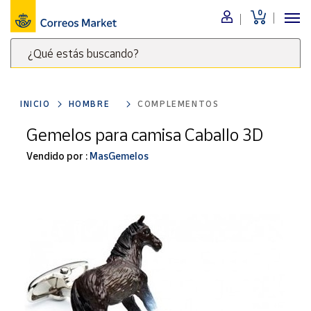
0
Menú
¿Qué estás buscando?
Nuestro
catálogo
Escribe
palabras
INICIO
HOMBRE
COMPLEMENTOS
clave
Alimentación
para
Gemelos para camisa Caballo 3D
Bebidas
buscar
Ocio y cultura
Vendido por :
MasGemelos
productos
en
Juguetes y
juegos
Correos
Market
Libros y
.
revistas
Merchandising
y regalos
Tienda de
Correos