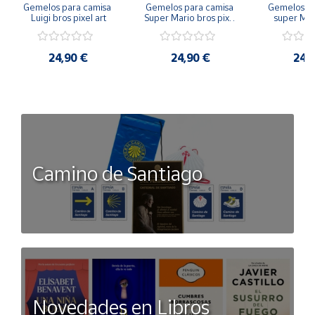
Gemelos para camisa 
Gemelos para camisa 
Gemelos pa
Luigi bros pixel art
Super Mario bros pixel 
super Mari
art
Luigi pi
24,90 €
24,90 €
24,
Camino de Santiago
Novedades en Libros