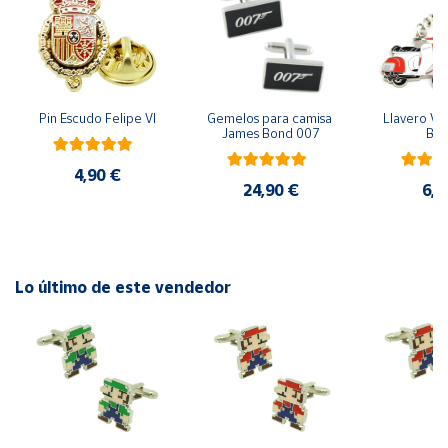
Cuenta
Área
Pin Escudo Felipe VI
Gemelos para camisa 
Llavero Ves
cliente
James Bond 007
Bla
4,90 €
Ubicación
24,90 €
6,9
Península
y
Baleares
Lo último de este vendedor
Canarias,
Ceuta y
Melilla