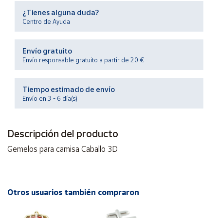
Productos
¿Tienes alguna duda?
Solidarios
Centro de Ayuda
Ayuda
Envío gratuito
Envío responsable gratuito a partir de 20 €
Centro
de ayuda
Tiempo estimado de envío
Contacto
Envío en 3 - 6 día(s)
Vendedores
Descripción del producto
Gemelos para camisa Caballo 3D
Mapa de
vendedores
Hazte
vendedor
Otros usuarios también compraron
Área
vendedor