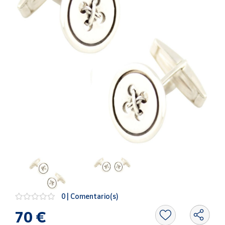
Artesanía
Oficina y
Papelería
Para Canarias,
Ceuta y Melilla
Más
populares
Bono
Cultural
Nuestros
vendedores
Las
novedades
de Correos
0 | Comentario(s)
Market
70 €