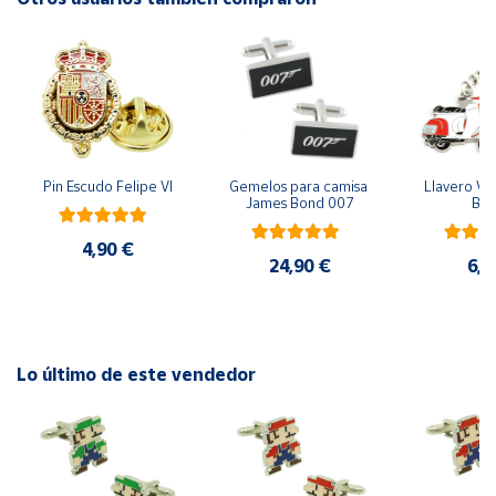
Cuenta
Área
cliente
Pin Escudo Felipe VI
Gemelos para camisa 
Llavero Ves
Ubicación
James Bond 007
Bla
4,90 €
Península
24,90 €
6,9
y
Baleares
Canarias,
Ceuta y
Lo último de este vendedor
Melilla