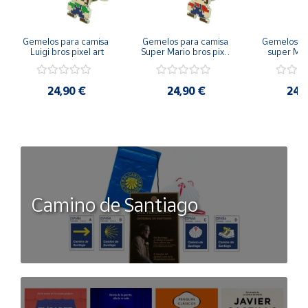
Gemelos para camisa 
Gemelos para camisa 
Gemelos pa
Luigi bros pixel art
Super Mario bros pixel 
super Mari
art
Luigi pi
24,90 €
24,90 €
24,
Camino de Santiago