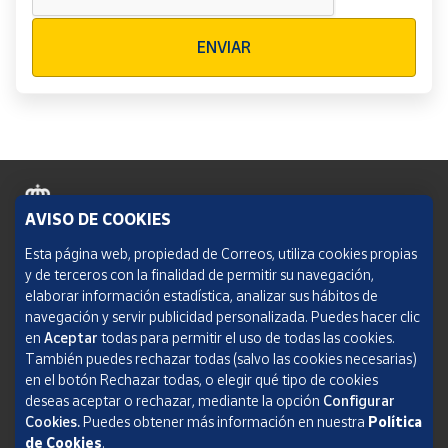
Verificación reCAPTCHA
ENVIAR
AVISO DE COOKIES
Política de cookies
Esta página web, propiedad de Correos, utiliza cookies propias
y de terceros con la finalidad de permitir su navegación,
Aviso legal
elaborar información estadística, analizar sus hábitos de
navegación y servir publicidad personalizada. Puedes hacer clic
Condiciones del servicio
en
Aceptar
todas para permitir el uso de todas las cookies.
También puedes rechazar todas (salvo las cookies necesarias)
Política de Privacidad Web
en el botón Rechazar todas, o elegir qué tipo de cookies
deseas aceptar o rechazar, mediante la opción
Configurar
Informe de transparencia
Cookies.
Puedes obtener más información en nuestra
Política
SOCIEDAD ESTATAL CORREOS Y TELÉGRAFOS, S.A., S.M.E. Todos los derechos
de Cookies
.