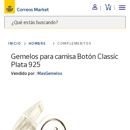
0
Menú
¿Qué estás buscando?
Nuestro
catálogo
Escribe
palabras
INICIO
HOMBRE
COMPLEMENTOS
clave
Alimentación
para
Gemelos para camisa Botón Classic
Bebidas
buscar
Plata 925
Ocio y cultura
productos
en
Vendido por :
MasGemelos
Juguetes y
juegos
Correos
Market
Libros y
.
revistas
Merchandising
y regalos
Tienda de
Correos