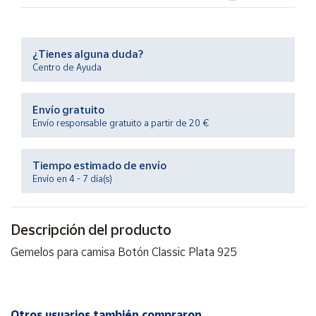
Productos
Solidarios
¿Tienes alguna duda?
Ayuda
Centro de Ayuda
Centro
Envío gratuito
de ayuda
Envío responsable gratuito a partir de 20 €
Contacto
Tiempo estimado de envío
Envío en 4 - 7 día(s)
Vendedores
Mapa de
Descripción del producto
vendedores
Gemelos para camisa Botón Classic Plata 925
Hazte
vendedor
Área
vendedor
Otros usuarios también compraron