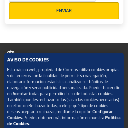
Verificación reCAPTCHA
ENVIAR
AVISO DE COOKIES
Política de cookies
Esta página web, propiedad de Correos, utiliza cookies propias
y de terceros con la finalidad de permitir su navegación,
Aviso legal
elaborar información estadística, analizar sus hábitos de
navegación y servir publicidad personalizada. Puedes hacer clic
Condiciones del servicio
en
Aceptar
todas para permitir el uso de todas las cookies.
También puedes rechazar todas (salvo las cookies necesarias)
Política de Privacidad Web
en el botón Rechazar todas, o elegir qué tipo de cookies
deseas aceptar o rechazar, mediante la opción
Configurar
Informe de transparencia
Cookies.
Puedes obtener más información en nuestra
Política
SOCIEDAD ESTATAL CORREOS Y TELÉGRAFOS, S.A., S.M.E. Todos los derechos
de Cookies
.