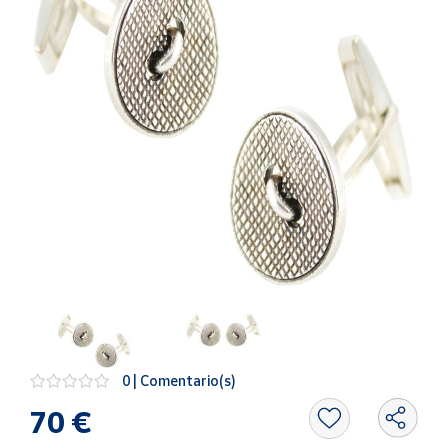
Artesanía
Oficina y
Papelería
Para Canarias,
Ceuta y Melilla
Más
populares
Bono
Cultural
Nuestros
vendedores
Las
novedades
0 | Comentario(s)
de Correos
Market
70 €