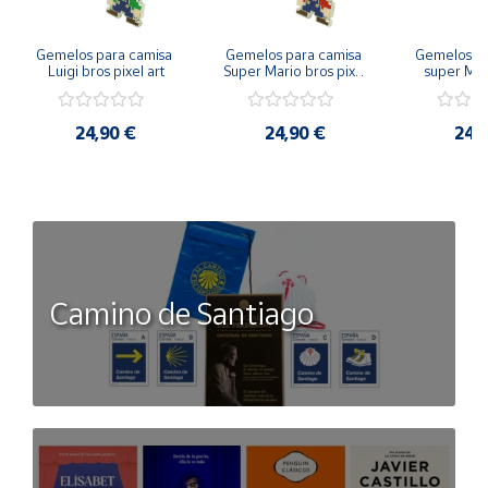
Gemelos para camisa 
Gemelos para camisa 
Gemelos pa
Luigi bros pixel art
Super Mario bros pixel 
super Mari
art
Luigi pi
24,90 €
24,90 €
24,
Camino de Santiago