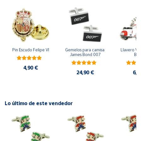
Cuenta
Área
cliente
Pin Escudo Felipe VI
Gemelos para camisa 
Llavero Ves
James Bond 007
Bla
Ubicación
4,90 €
24,90 €
6,9
Península
y
Baleares
Canarias,
Ceuta y
Lo último de este vendedor
Melilla