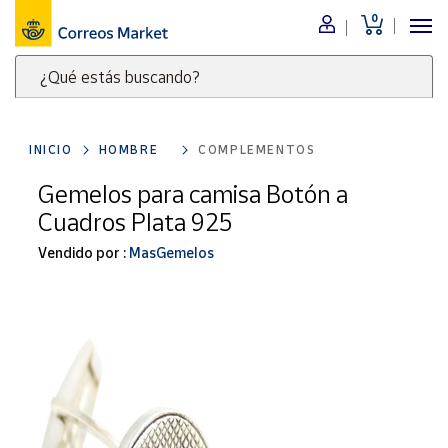
0
Menú
¿Qué estás buscando?
Nuestro
catálogo
Escribe
palabras
INICIO
HOMBRE
COMPLEMENTOS
clave
Alimentación
para
Gemelos para camisa Botón a
Bebidas
buscar
Cuadros Plata 925
Ocio y cultura
productos
en
Vendido por :
MasGemelos
Juguetes y
juegos
Correos
Market
Libros y
.
revistas
Merchandising
y regalos
Tienda de
Correos