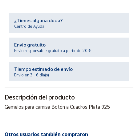
Productos
Solidarios
¿Tienes alguna duda?
Centro de Ayuda
Ayuda
Envío gratuito
Centro
de ayuda
Envío responsable gratuito a partir de 20 €
Contacto
Tiempo estimado de envío
Envío en 3 - 6 día(s)
Vendedores
Descripción del producto
Mapa de
vendedores
Gemelos para camisa Botón a Cuadros Plata 925
Hazte
vendedor
Área
vendedor
Otros usuarios también compraron