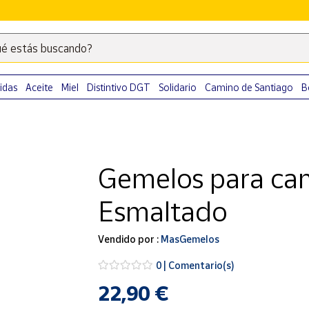
é estás buscando?
Escribe
palabras
clave
idas
Aceite
Miel
Distintivo DGT
Solidario
Camino de Santiago
B
para
buscar
productos
en
Gemelos para cam
Correos
Market
Esmaltado
.
Vendido por :
MasGemelos
0 | Comentario(s)
22,90 €