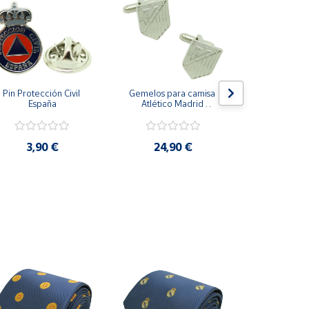
Pin Protección Civil 
Gemelos para camisa 
Pin Escarape
España
Atlético Madrid 
Plateado
3,9
3,90 €
24,90 €