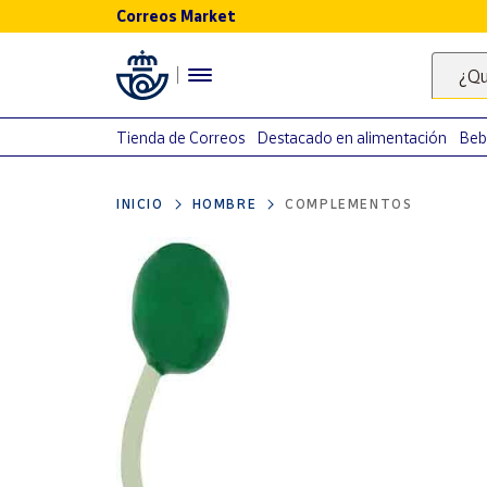
Correos Market
Menú
¿Qu
Nuestro
catálogo
Tienda de Correos
Destacado en alimentación
Beb
Alimentación
INICIO
HOMBRE
COMPLEMENTOS
Bebidas
Ocio y cultura
Juguetes y
juegos
Libros y
revistas
Merchandising
y regalos
Tienda de
Correos