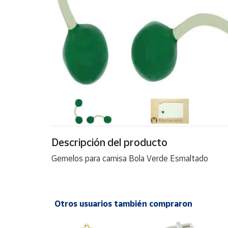
Artesanía
Oficina y
Papelería
Para Canarias,
Ceuta y Melilla
Más
populares
Bono
Cultural
Descripción del producto
Nuestros
Gemelos para camisa Bola Verde Esmaltado
vendedores
Las
novedades
de Correos
Otros usuarios también compraron
Market