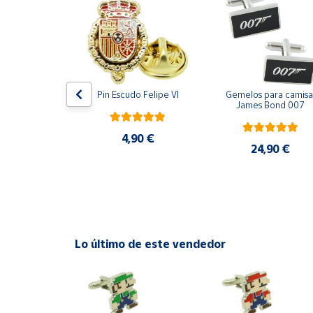
Productos
Solidarios
Ayuda
ara camisa 
Pin Escudo Felipe VI
Gemelos para camisa 
Centro
Bomberos 3D 
James Bond 007
de ayuda
acero
Contacto
4,90 €
,90 €
24,90 €
Vendedores
Mapa de
vendedores
Lo último de este vendedor
Hazte
vendedor
Área
vendedor