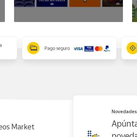
a
Pago seguro
Novedades
Apúnta
eos Market
noveda