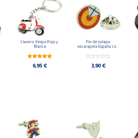
Llavero Vespa Roja y 
Pin de solapa 
Blanca
escarapela España con 
Cruz de San Andrés
6,95 €
3,90 €