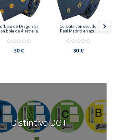
orbata de Dragon ball 
Corbata con escudo 
Corbata Cohe
on bola de 4 estrellas 
Real Madrid en azul 
en azul 
azul marino
marino
30 €
30 €
30
Distintivo DGT