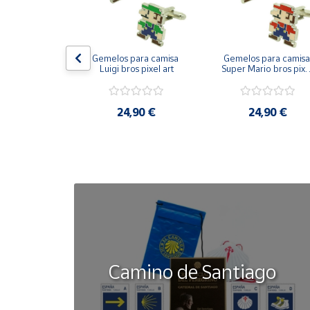
Cuenta
on bandera 
Gemelos para camisa 
Gemelos para camisa 
ástica - Toro
Luigi bros pixel art
Super Mario bros pixel
Área
art
cliente
50 €
24,90 €
24,90 €
Ubicación
Península
y
Baleares
Canarias,
Ceuta y
Melilla
Camino de Santiago