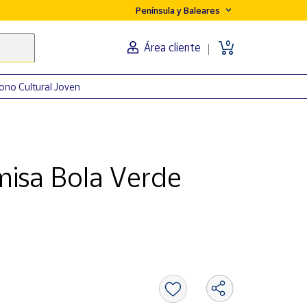
Península y Baleares
0
Área cliente
ono Cultural Joven
isa Bola Verde