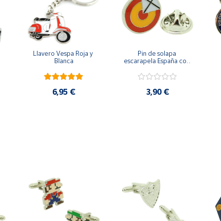
Llavero Vespa Roja y 
Pin de solapa 
Blanca
escarapela España con 
Cruz de San Andrés
6,95 €
3,90 €