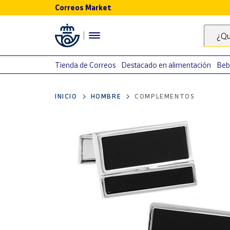
Correos Market
Menú
¿Qu
Nuestro
catálogo
Tienda de Correos
Destacado en alimentación
Beb
Alimentación
INICIO
HOMBRE
COMPLEMENTOS
Bebidas
Ocio y cultura
Juguetes y
juegos
Libros y
revistas
Merchandising
y regalos
Tienda de
Correos