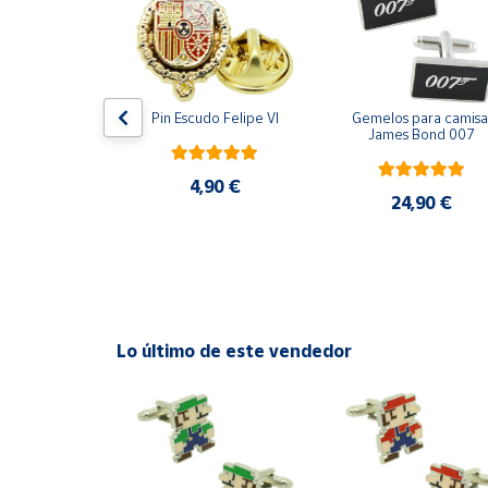
Productos
Solidarios
Ayuda
ara camisa 
Pin Escudo Felipe VI
Gemelos para camisa 
Bomberos 3D 
James Bond 007
acero
Centro
de ayuda
4,90 €
,90 €
24,90 €
Contacto
Vendedores
Mapa de
Lo último de este vendedor
vendedores
Hazte
vendedor
Área
vendedor