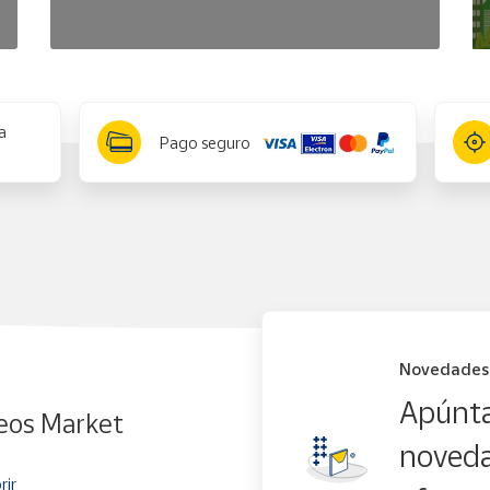
a
Pago seguro
Novedades
Apúnta
eos Market
noveda
rir