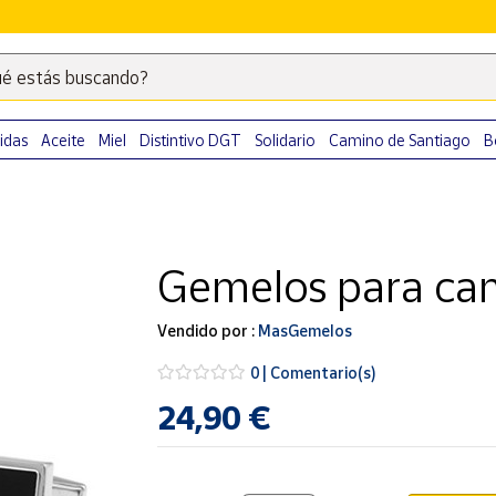
é estás buscando?
Escribe
palabras
clave
idas
Aceite
Miel
Distintivo DGT
Solidario
Camino de Santiago
B
para
buscar
productos
en
Gemelos para cami
Correos
Market
.
Vendido por :
MasGemelos
0 | Comentario(s)
24,90 €