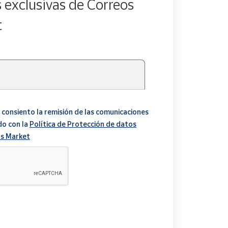
s exclusivas de Correos
t
 consiento la remisión de las comunicaciones
do con la
Política de Protección de datos
s Market
A