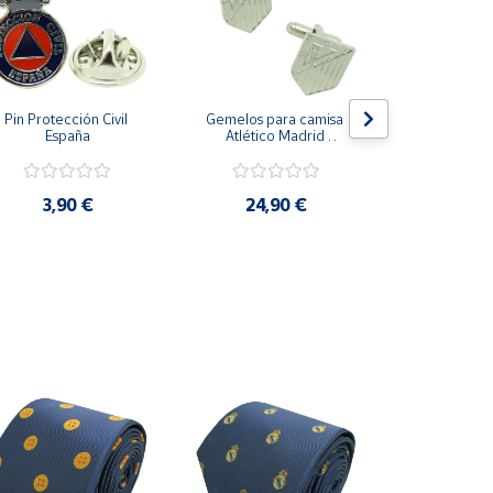
Pin Protección Civil 
Gemelos para camisa 
Pin Escarape
España
Atlético Madrid 
Plateado
3,9
3,90 €
24,90 €