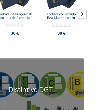
orbata de Dragon ball 
Corbata con escudo 
Corbata Cohe
on bola de 4 estrellas 
Real Madrid en azul 
en azul 
azul marino
marino
30 €
30 €
30
Distintivo DGT