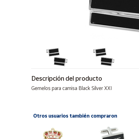
Artesanía
Oficina y
Papelería
Para Canarias,
Ceuta y Melilla
Más
populares
Descripción del producto
Bono
Cultural
Gemelos para camisa Black Silver XXI
Nuestros
vendedores
Las
novedades
Otros usuarios también compraron
de Correos
Market