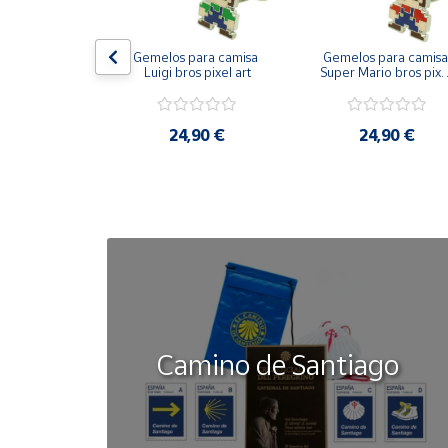
Cuenta
on bandera 
Gemelos para camisa 
Gemelos para camisa 
ástica - Toro
Luigi bros pixel art
Super Mario bros pixel
art
Área
cliente
50 €
24,90 €
24,90 €
Ubicación
Península
y
Baleares
Canarias,
Ceuta y
Melilla
Camino de Santiago