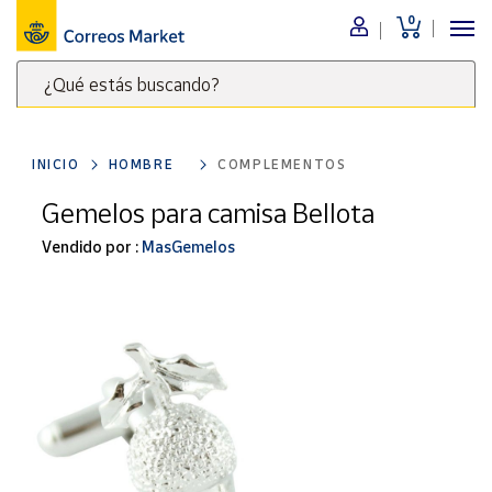
0
Menú
¿Qué estás buscando?
Nuestro
catálogo
Escribe
palabras
INICIO
HOMBRE
COMPLEMENTOS
clave
Alimentación
para
Gemelos para camisa Bellota
Bebidas
buscar
Ocio y cultura
Vendido por :
MasGemelos
productos
en
Juguetes y
juegos
Correos
Market
Libros y
.
revistas
Merchandising
y regalos
Tienda de
Correos