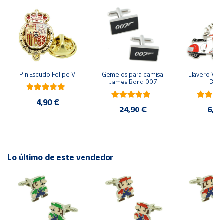
Cuenta
Área
cliente
Pin Escudo Felipe VI
Gemelos para camisa 
Llavero Ves
James Bond 007
Bla
Ubicación
4,90 €
24,90 €
6,9
Península
y
Baleares
Canarias,
Lo último de este vendedor
Ceuta y
Melilla