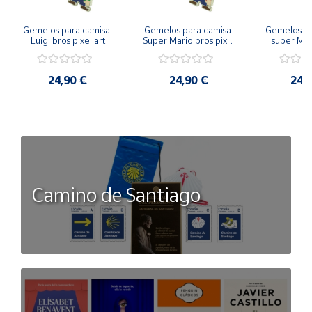
Gemelos para camisa 
Gemelos para camisa 
Gemelos pa
Luigi bros pixel art
Super Mario bros pixel 
super Mari
art
Luigi pi
24,90 €
24,90 €
24,
Camino de Santiago