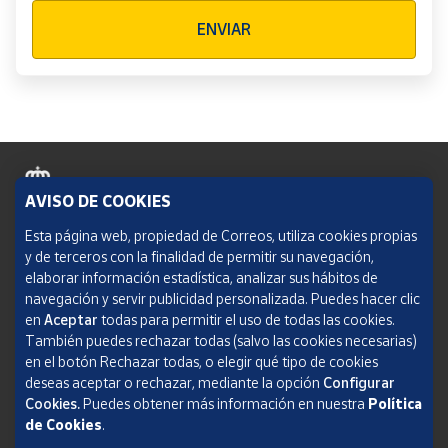
Verificación reCAPTCHA
ENVIAR
AVISO DE COOKIES
Política de cookies
Esta página web, propiedad de Correos, utiliza cookies propias
y de terceros con la finalidad de permitir su navegación,
Aviso legal
elaborar información estadística, analizar sus hábitos de
navegación y servir publicidad personalizada. Puedes hacer clic
Condiciones del servicio
en
Aceptar
todas para permitir el uso de todas las cookies.
También puedes rechazar todas (salvo las cookies necesarias)
Política de Privacidad Web
en el botón Rechazar todas, o elegir qué tipo de cookies
deseas aceptar o rechazar, mediante la opción
Configurar
Informe de transparencia
Cookies.
Puedes obtener más información en nuestra
Política
de Cookies
.
SOCIEDAD ESTATAL CORREOS Y TELÉGRAFOS, S.A., S.M.E. Todos los derechos
reservados.