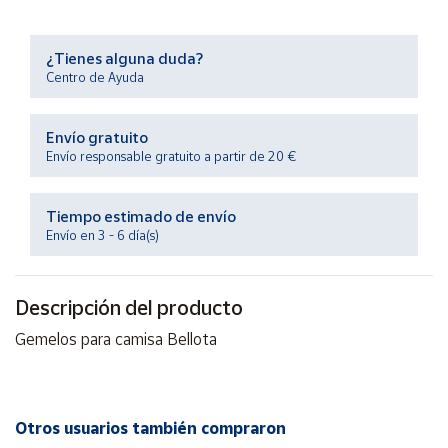
Productos
Solidarios
¿Tienes alguna duda?
Centro de Ayuda
Ayuda
Envío gratuito
Centro
Envío responsable gratuito a partir de 20 €
de ayuda
Contacto
Tiempo estimado de envío
Envío en 3 - 6 día(s)
Vendedores
Descripción del producto
Mapa de
vendedores
Gemelos para camisa Bellota
Hazte
vendedor
Área
Otros usuarios también compraron
vendedor