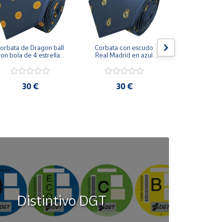
orbata de Dragon ball 
Corbata con escudo 
Corbata Cohe
on bola de 4 estrellas 
Real Madrid en azul 
en azul 
azul marino
marino
30 €
30 €
30
Distintivo DGT