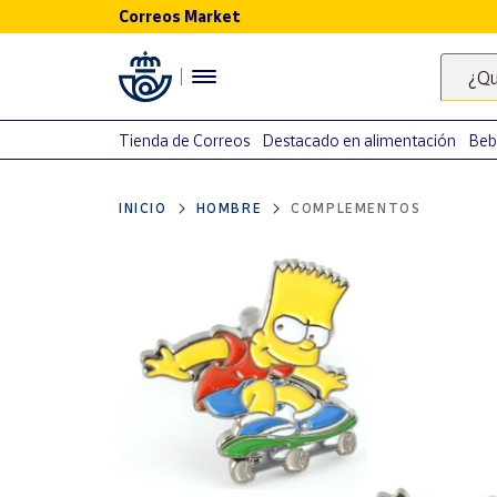
Correos Market
Menú
¿Qu
Nuestro
catálogo
Tienda de Correos
Destacado en alimentación
Beb
Alimentación
INICIO
HOMBRE
COMPLEMENTOS
Bebidas
Ocio y cultura
Juguetes y
juegos
Libros y
revistas
Merchandising
y regalos
Tienda de
Correos