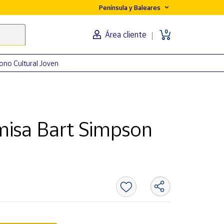
Península y Baleares
0
Área cliente
ono Cultural Joven
isa Bart Simpson