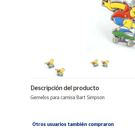
Artesanía
Oficina y
Papelería
Para Canarias,
Ceuta y Melilla
Más
populares
Bono
Cultural
Descripción del producto
Nuestros
vendedores
Gemelos para camisa Bart Simpson
Las
novedades
de Correos
Market
Otros usuarios también compraron