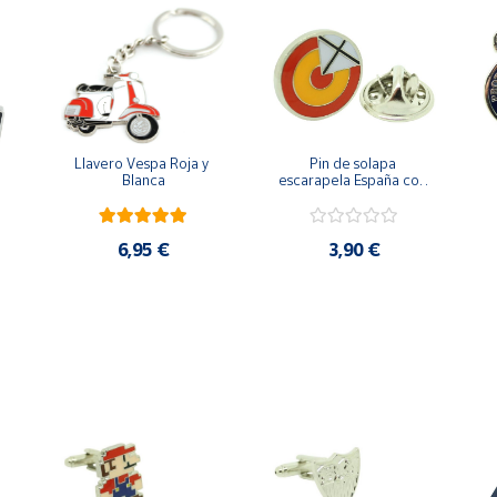
Llavero Vespa Roja y 
Pin de solapa 
Blanca
escarapela España con 
Cruz de San Andrés
6,95 €
3,90 €