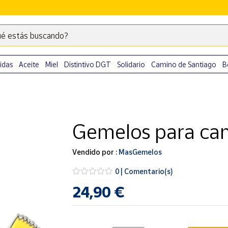
é estás buscando?
Escribe
palabras
clave
idas
Aceite
Miel
Distintivo DGT
Solidario
Camino de Santiago
B
para
buscar
productos
en
Gemelos para cam
Correos
Market
.
Vendido por :
MasGemelos
0 | Comentario(s)
24,90 €