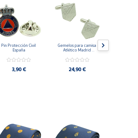
Pin Protección Civil 
Gemelos para camisa 
Pin Escarape
España
Atlético Madrid 
Plateado
3,9
3,90 €
24,90 €