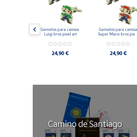
Cuenta
on bandera 
Gemelos para camisa 
Gemelos para camisa 
Área
ástica - Toro
Luigi bros pixel art
Super Mario bros pixel
cliente
art
50 €
24,90 €
24,90 €
Ubicación
Península
y
Baleares
Canarias,
Ceuta y
Melilla
Camino de Santiago