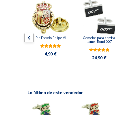
Productos
Solidarios
Ayuda
Centro
ara camisa 
Pin Escudo Felipe VI
Gemelos para camisa 
de ayuda
Bomberos 3D 
James Bond 007
acero
Contacto
4,90 €
,90 €
24,90 €
Vendedores
Mapa de
vendedores
Lo último de este vendedor
Hazte
vendedor
Área
vendedor