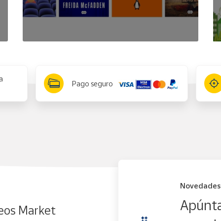
a
Pago seguro
Novedades
Apúnta
eos Market