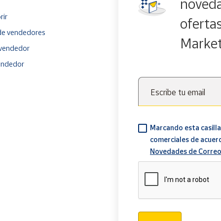
noveda
rir
oferta
e vendedores
Marke
vendedor
endedor
Escribe tu email
Marcando esta casilla
comerciales de acuer
Novedades de Correo
Verificación reCAPTCH