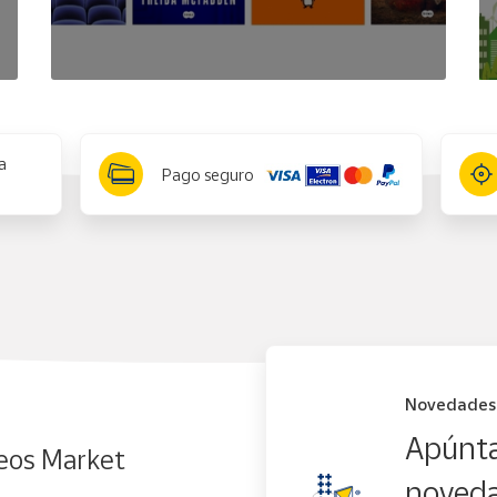
a
Pago seguro
Novedades
Apúnta
eos Market
noveda