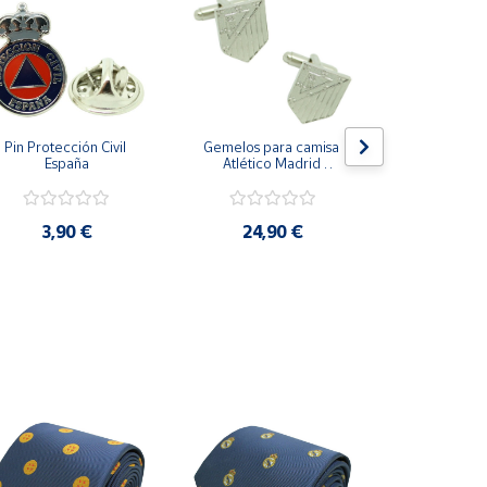
Pin Protección Civil 
Gemelos para camisa 
Pin Escarape
España
Atlético Madrid 
Plateado
3,9
3,90 €
24,90 €