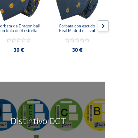
orbata de Dragon ball 
Corbata con escudo 
Corbata Cohe
on bola de 4 estrellas 
Real Madrid en azul 
en azul 
azul marino
marino
30 €
30 €
30
Distintivo DGT