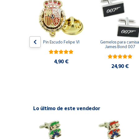
Productos
Solidarios
Ayuda
ara camisa 
Pin Escudo Felipe VI
Gemelos para camisa 
Centro
Bomberos 3D 
James Bond 007
de ayuda
acero
Contacto
4,90 €
,90 €
24,90 €
Vendedores
Mapa de
vendedores
Lo último de este vendedor
Hazte
vendedor
Área
vendedor