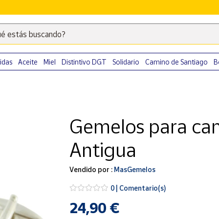
é estás buscando?
Escribe
palabras
clave
idas
Aceite
Miel
Distintivo DGT
Solidario
Camino de Santiago
B
para
buscar
productos
en
Gemelos para cam
Correos
Market
Antigua
.
Vendido por :
MasGemelos
0 | Comentario(s)
24,90 €