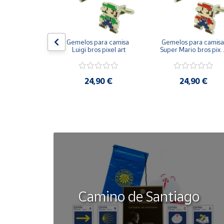
Cuenta
on bandera 
Gemelos para camisa 
Gemelos para camisa 
ástica - Toro
Luigi bros pixel art
Super Mario bros pixel
Área
art
cliente
50 €
24,90 €
24,90 €
Ubicación
Península
y
Baleares
Canarias,
Ceuta y
Melilla
Camino de Santiago