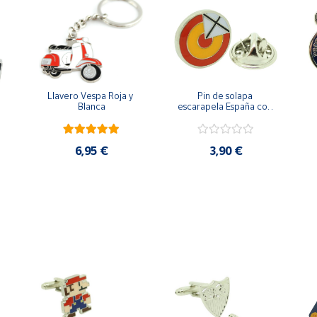
Llavero Vespa Roja y 
Pin de solapa 
Blanca
escarapela España con 
Cruz de San Andrés
6,95 €
3,90 €