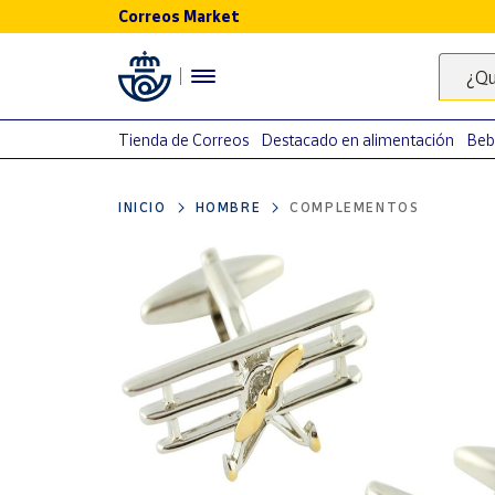
Correos Market
Menú
¿Qu
Nuestro
catálogo
Tienda de Correos
Destacado en alimentación
Beb
Alimentación
INICIO
HOMBRE
COMPLEMENTOS
Bebidas
Ocio y cultura
Juguetes y
juegos
Libros y
revistas
Merchandising
y regalos
Tienda de
Correos