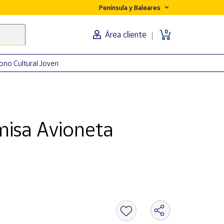
Península y Baleares
0
Área cliente
ono Cultural Joven
isa Avioneta