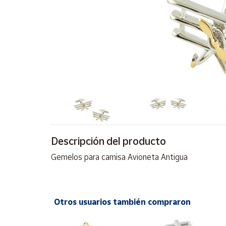
Artesanía
Oficina y
Papelería
Para Canarias,
Ceuta y Melilla
Más
populares
Bono
Cultural
Descripción del producto
Nuestros
Gemelos para camisa Avioneta Antigua
vendedores
Las
novedades
de Correos
Otros usuarios también compraron
Market