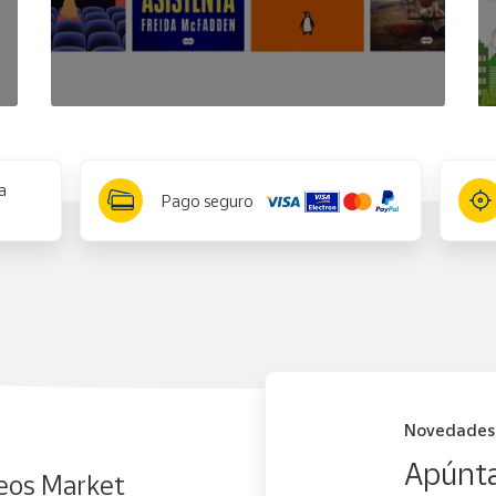
a
Pago seguro
Novedades
Apúnta
eos Market