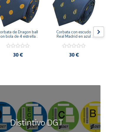
orbata de Dragon ball 
Corbata con escudo 
Corbata Cohe
on bola de 4 estrellas 
Real Madrid en azul 
en azul 
azul marino
marino
30 €
30 €
30
Distintivo DGT