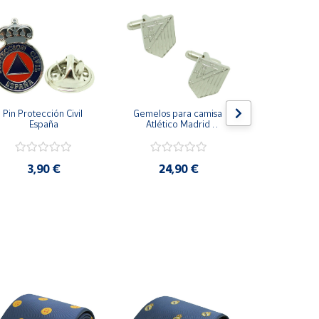
Pin Protección Civil 
Gemelos para camisa 
Pin Escarape
España
Atlético Madrid 
Plateado
3,9
3,90 €
24,90 €