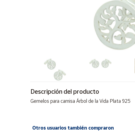
Artesanía
Oficina y
Papelería
Para Canarias,
Ceuta y Melilla
Más
populares
Bono
Cultural
Descripción del producto
Nuestros
vendedores
Gemelos para camisa Árbol de la Vida Plata 925
Las
novedades
de Correos
Market
Otros usuarios también compraron