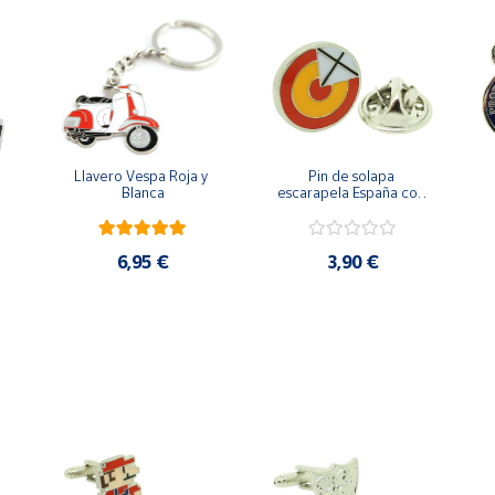
Llavero Vespa Roja y 
Pin de solapa 
Blanca
escarapela España con 
Cruz de San Andrés
6,95 €
3,90 €