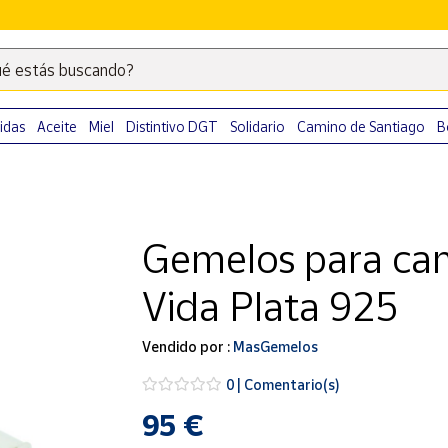
é estás buscando?
Escribe
palabras
clave
idas
Aceite
Miel
Distintivo DGT
Solidario
Camino de Santiago
B
para
buscar
productos
en
Gemelos para cam
Correos
Market
Vida Plata 925
.
Vendido por :
MasGemelos
0 | Comentario(s)
95 €