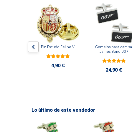
Productos
Solidarios
Ayuda
Centro
ara camisa 
Pin Escudo Felipe VI
Gemelos para camisa 
de ayuda
Bomberos 3D 
James Bond 007
acero
Contacto
4,90 €
,90 €
24,90 €
Vendedores
Mapa de
vendedores
Hazte
Lo último de este vendedor
vendedor
Área
vendedor