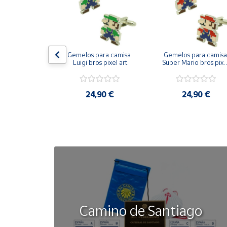
Cuenta
Área
on bandera 
Gemelos para camisa 
Gemelos para camisa 
cliente
ástica - Toro
Luigi bros pixel art
Super Mario bros pixel
art
Ubicación
50 €
24,90 €
24,90 €
Península
y
Baleares
Canarias,
Ceuta y
Melilla
Camino de Santiago