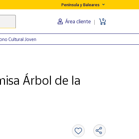
Península y Baleares
0
Área cliente
ono Cultural Joven
isa Árbol de la