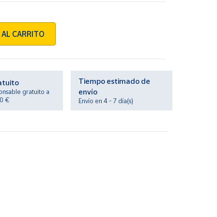
 AL CARRITO
Tiempo estimado de
atuito
envío
onsable gratuito a
20 €
Envío en 4 - 7 día(s)