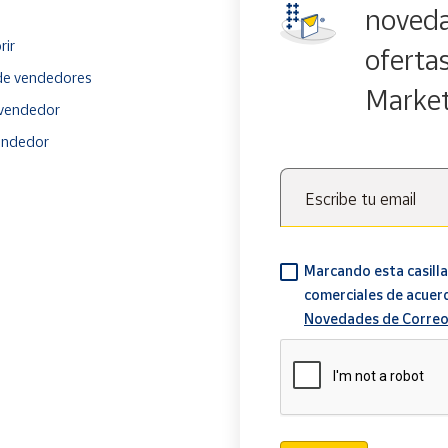
noveda
rir
oferta
e vendedores
Marke
vendedor
endedor
Escribe tu email
Marcando esta casilla
comerciales de acuer
Novedades de Correo
Verificación reCAPTCH