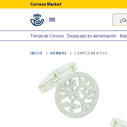
Correos Market
Menú
¿Qu
Nuestro
catálogo
Tienda de Correos
Destacado en alimentación
Beb
Alimentación
INICIO
HOMBRE
COMPLEMENTOS
Bebidas
Ocio y cultura
Juguetes y
juegos
Libros y
revistas
Merchandising
y regalos
Tienda de
Correos