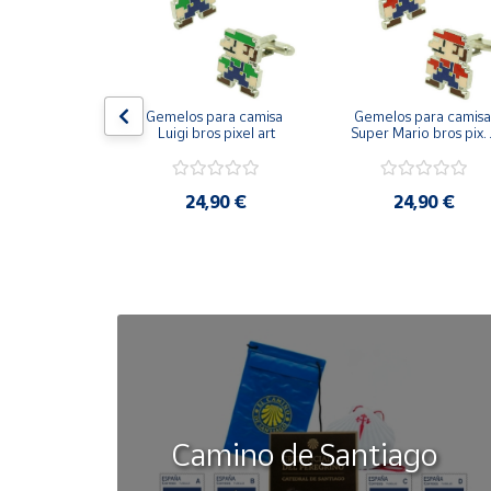
Cuenta
Área
on bandera 
Gemelos para camisa 
Gemelos para camisa 
cliente
ástica - Toro
Luigi bros pixel art
Super Mario bros pixel
art
Ubicación
50 €
24,90 €
24,90 €
Península
y
Baleares
Canarias,
Ceuta y
Melilla
Camino de Santiago