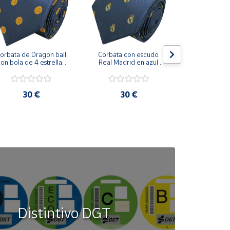
orbata de Dragon ball 
Corbata con escudo 
Corbata Cohe
on bola de 4 estrellas 
Real Madrid en azul 
en azul 
azul marino
marino
30 €
30 €
30
Distintivo DGT