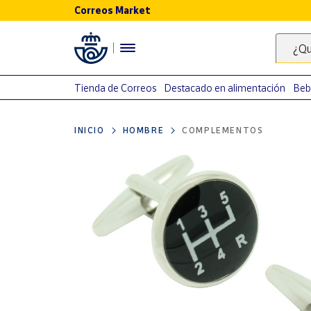
Correos Market
Menú
¿Qu
Nuestro
catálogo
Tienda de Correos
Destacado en alimentación
Beb
Alimentación
INICIO
HOMBRE
COMPLEMENTOS
Bebidas
Ocio y cultura
Juguetes y
juegos
Libros y
revistas
Merchandising
y regalos
Tienda de
Correos