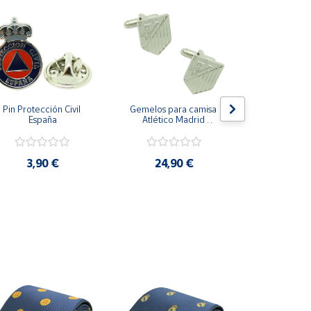
Pin Protección Civil 
Gemelos para camisa 
Pin Escarape
España
Atlético Madrid 
Plateado
3,9
3,90 €
24,90 €