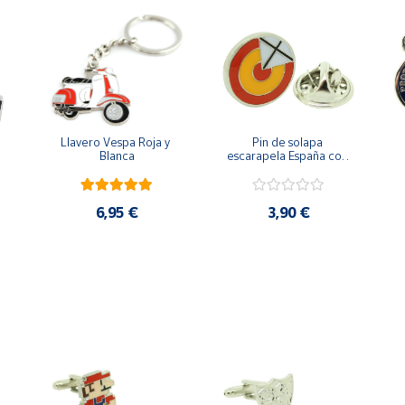
Llavero Vespa Roja y 
Pin de solapa 
Blanca
escarapela España con 
Cruz de San Andrés
6,95 €
3,90 €