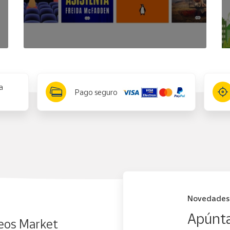
a
Pago seguro
Novedades
Apúnta
eos Market