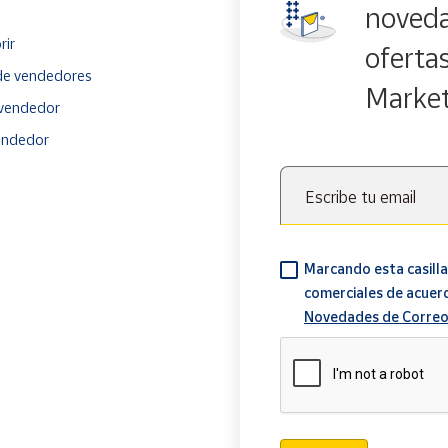
noveda
rir
oferta
e vendedores
Marke
vendedor
endedor
Escribe tu email
Marcando esta casilla
comerciales de acuer
Novedades de Correo
Verificación reCAPTCH