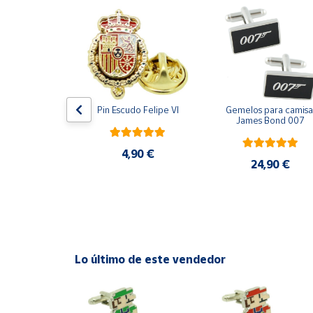
Productos
Solidarios
Ayuda
Centro
ara camisa 
Pin Escudo Felipe VI
Gemelos para camisa 
de ayuda
Bomberos 3D 
James Bond 007
acero
Contacto
4,90 €
,90 €
24,90 €
Vendedores
Mapa de
vendedores
Hazte
Lo último de este vendedor
vendedor
Área
vendedor