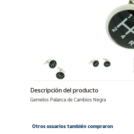
Artesanía
Oficina y
Papelería
Para Canarias,
Ceuta y Melilla
Más
populares
Bono
Cultural
Descripción del producto
Nuestros
vendedores
Gemelos Palanca de Cambios Negra
Las
novedades
de Correos
Market
Otros usuarios también compraron