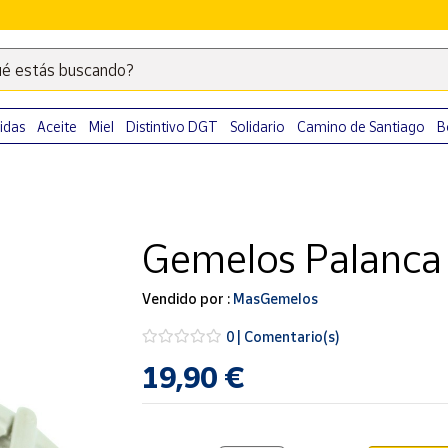
é estás buscando?
Escribe
palabras
clave
idas
Aceite
Miel
Distintivo DGT
Solidario
Camino de Santiago
B
para
buscar
productos
en
Gemelos Palanca
Correos
Market
.
Vendido por :
MasGemelos
0 | Comentario(s)
19,90 €