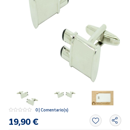
Artesanía
Oficina y
Papelería
Para Canarias,
Ceuta y Melilla
Más
populares
Bono
Cultural
Nuestros
vendedores
Las
novedades
0 | Comentario(s)
de Correos
Market
19,90 €