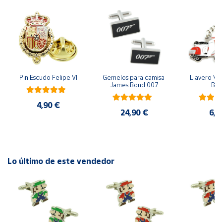
Cuenta
Área
cliente
Pin Escudo Felipe VI
Gemelos para camisa 
Llavero Ves
James Bond 007
Bla
Ubicación
4,90 €
24,90 €
6,9
Península
y
Baleares
Canarias,
Ceuta y
Lo último de este vendedor
Melilla