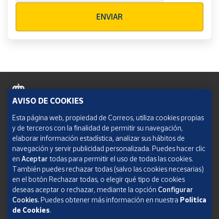
Verificación reCAPTCHA
ENVIAR
AVISO DE COOKIES
Política de cookies
Esta página web, propiedad de Correos, utiliza cookies propias
y de terceros con la finalidad de permitir su navegación,
Aviso legal
elaborar información estadística, analizar sus hábitos de
navegación y servir publicidad personalizada. Puedes hacer clic
Condiciones del servicio
en
Aceptar
todas para permitir el uso de todas las cookies.
También puedes rechazar todas (salvo las cookies necesarias)
Política de Privacidad Web
en el botón Rechazar todas, o elegir qué tipo de cookies
deseas aceptar o rechazar, mediante la opción
Configurar
Informe de transparencia
Cookies.
Puedes obtener más información en nuestra
Política
de Cookies
.
SOCIEDAD ESTATAL CORREOS Y TELÉGRAFOS, S.A., S.M.E. Todos los derechos
reservados.