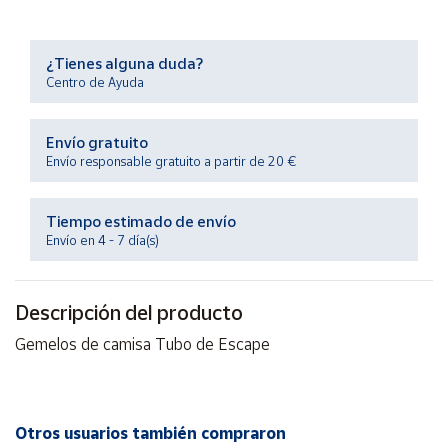
Productos
Solidarios
¿Tienes alguna duda?
Centro de Ayuda
Ayuda
Envío gratuito
Centro
Envío responsable gratuito a partir de 20 €
de ayuda
Contacto
Tiempo estimado de envío
Envío en 4 - 7 día(s)
Vendedores
Descripción del producto
Mapa de
vendedores
Gemelos de camisa Tubo de Escape
Hazte
vendedor
Área
Otros usuarios también compraron
vendedor