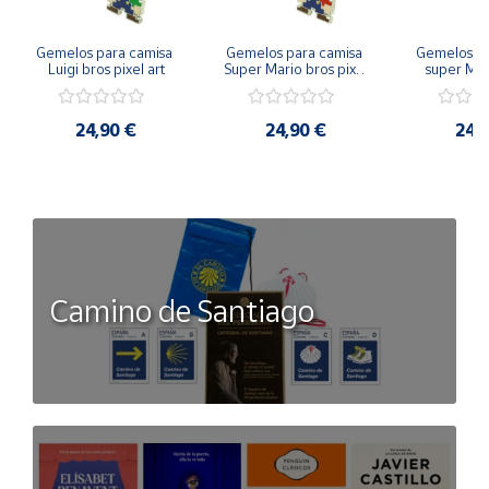
Gemelos para camisa 
Gemelos para camisa 
Gemelos pa
Luigi bros pixel art
Super Mario bros pixel 
super Mari
art
Luigi pi
24,90 €
24,90 €
24,
Camino de Santiago