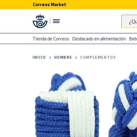
Correos Market
Menú
¿Qu
Nuestro
catálogo
Tienda de Correos
Destacado en alimentación
Beb
Alimentación
INICIO
HOMBRE
COMPLEMENTOS
Bebidas
Ocio y cultura
Juguetes y
juegos
Libros y
revistas
Merchandising
y regalos
Tienda de
Correos