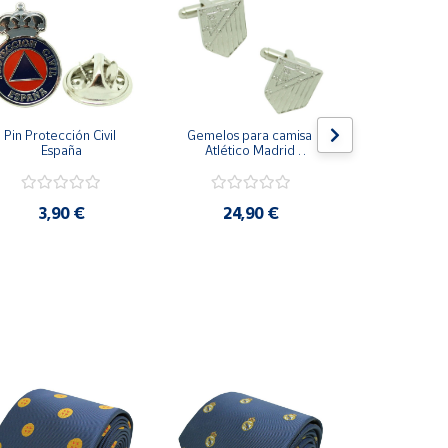
Pin Protección Civil 
Gemelos para camisa 
Pin Escarape
España
Atlético Madrid 
Plateado
3,9
3,90 €
24,90 €