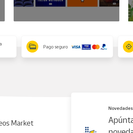
a
Pago seguro
Novedades
Apúnta
eos Market
noveda