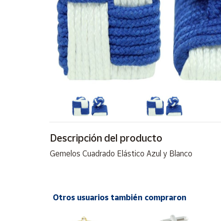
Artesanía
Oficina y
Papelería
Para Canarias,
Ceuta y Melilla
Más
populares
Bono
Cultural
Descripción del producto
Nuestros
Gemelos Cuadrado Elástico Azul y Blanco
vendedores
Las
novedades
de Correos
Otros usuarios también compraron
Market