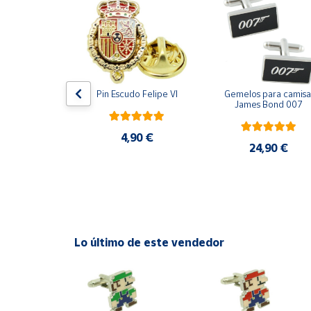
Productos
Solidarios
Ayuda
ara camisa 
Pin Escudo Felipe VI
Gemelos para camisa 
Centro
Bomberos 3D 
James Bond 007
de ayuda
acero
Contacto
4,90 €
,90 €
24,90 €
Vendedores
Mapa de
vendedores
Lo último de este vendedor
Hazte
vendedor
Área
vendedor