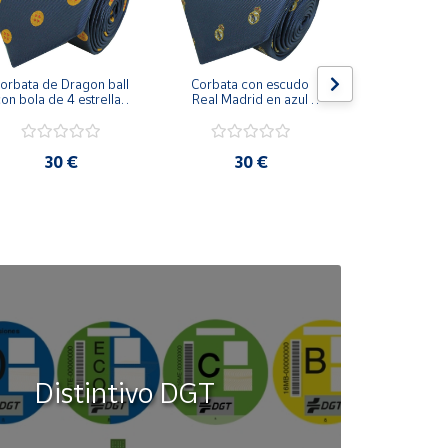
orbata de Dragon ball 
Corbata con escudo 
Corbata Cohe
on bola de 4 estrellas 
Real Madrid en azul 
en azul 
azul marino
marino
30 €
30 €
30
Distintivo DGT