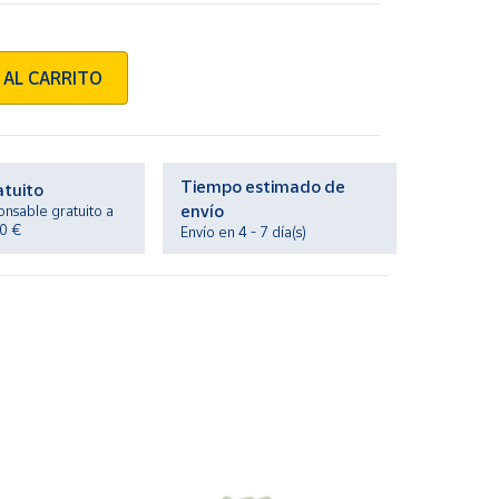
 AL CARRITO
Tiempo estimado de
atuito
envío
onsable gratuito a
20 €
Envío en 4 - 7 día(s)