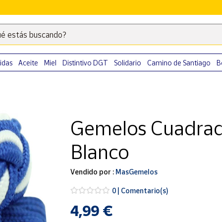
é estás buscando?
Escribe
palabras
clave
idas
Aceite
Miel
Distintivo DGT
Solidario
Camino de Santiago
B
para
buscar
productos
en
Gemelos Cuadrado
Correos
Market
Blanco
.
Vendido por :
MasGemelos
0 | Comentario(s)
4,99 €