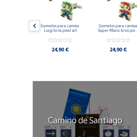
Cuenta
on bandera 
Gemelos para camisa 
Gemelos para camisa 
ástica - Toro
Luigi bros pixel art
Super Mario bros pixel
Área
art
cliente
50 €
24,90 €
24,90 €
Ubicación
Península
y
Baleares
Canarias,
Ceuta y
Melilla
Camino de Santiago