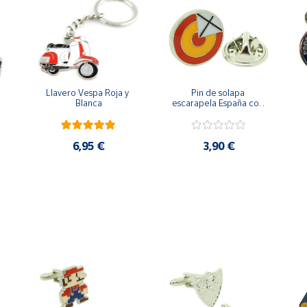
Llavero Vespa Roja y 
Pin de solapa 
Blanca
escarapela España con 
Cruz de San Andrés
6,95 €
3,90 €