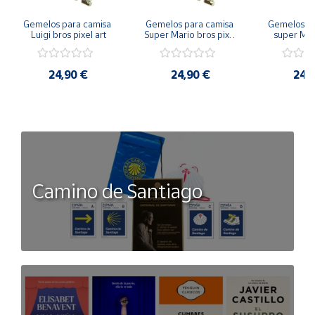
Gemelos para camisa 
Gemelos para camisa 
Gemelos pa
Luigi bros pixel art
Super Mario bros pixel 
super Mari
art
Luigi pi
24,90 €
24,90 €
24,
Camino de Santiago