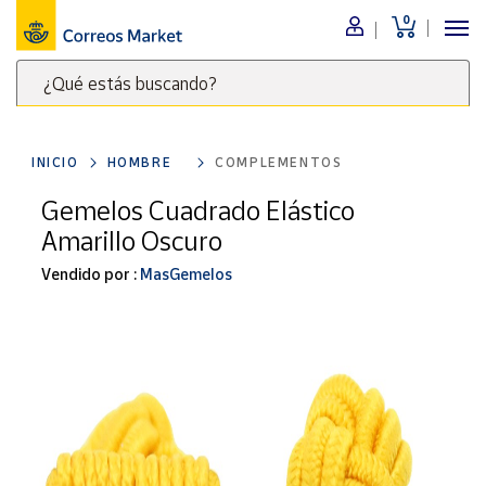
0
Menú
¿Qué estás buscando?
Nuestro
catálogo
Escribe
palabras
INICIO
HOMBRE
COMPLEMENTOS
clave
Alimentación
para
Gemelos Cuadrado Elástico
Bebidas
buscar
Amarillo Oscuro
Ocio y cultura
productos
en
Vendido por :
MasGemelos
Juguetes y
juegos
Correos
Market
Libros y
.
revistas
Merchandising
y regalos
Tienda de
Correos