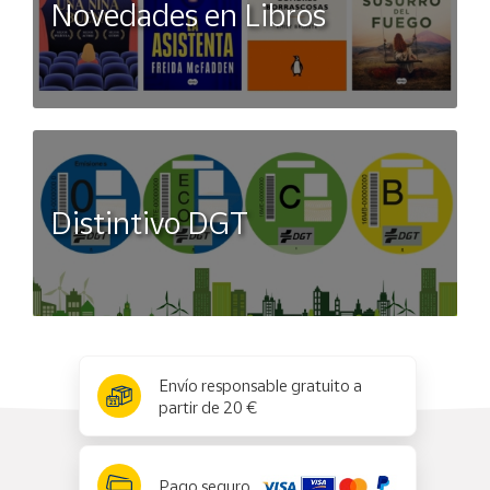
Novedades en Libros
Distintivo DGT
x
✕
Envío responsable gratuito a
partir de 20 €
Pago seguro