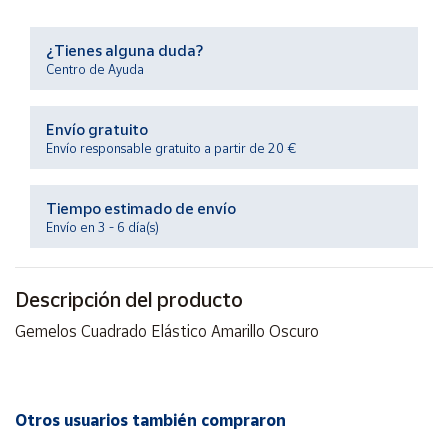
Productos
Solidarios
¿Tienes alguna duda?
Centro de Ayuda
Ayuda
Envío gratuito
Centro
Envío responsable gratuito a partir de 20 €
de ayuda
Contacto
Tiempo estimado de envío
Envío en 3 - 6 día(s)
Vendedores
Descripción del producto
Mapa de
Gemelos Cuadrado Elástico Amarillo Oscuro
vendedores
Hazte
vendedor
Área
Otros usuarios también compraron
vendedor