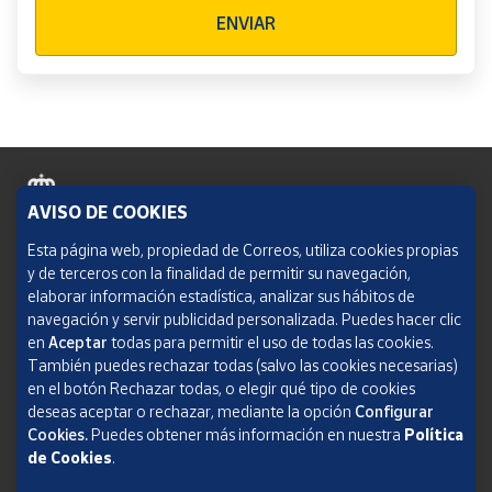
Verificación reCAPTCHA
ENVIAR
AVISO DE COOKIES
Política de cookies
Esta página web, propiedad de Correos, utiliza cookies propias
y de terceros con la finalidad de permitir su navegación,
Aviso legal
elaborar información estadística, analizar sus hábitos de
navegación y servir publicidad personalizada. Puedes hacer clic
Condiciones del servicio
en
Aceptar
todas para permitir el uso de todas las cookies.
También puedes rechazar todas (salvo las cookies necesarias)
Política de Privacidad Web
en el botón Rechazar todas, o elegir qué tipo de cookies
deseas aceptar o rechazar, mediante la opción
Configurar
Informe de transparencia
Cookies.
Puedes obtener más información en nuestra
Política
SOCIEDAD ESTATAL CORREOS Y TELÉGRAFOS, S.A., S.M.E. Todos los derechos
de Cookies
.
reservados.