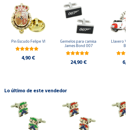
Cuenta
Área
cliente
Pin Escudo Felipe VI
Gemelos para camisa 
Llavero Ves
James Bond 007
Bla
Ubicación
4,90 €
24,90 €
6,9
Península
y
Baleares
Canarias,
Lo último de este vendedor
Ceuta y
Melilla