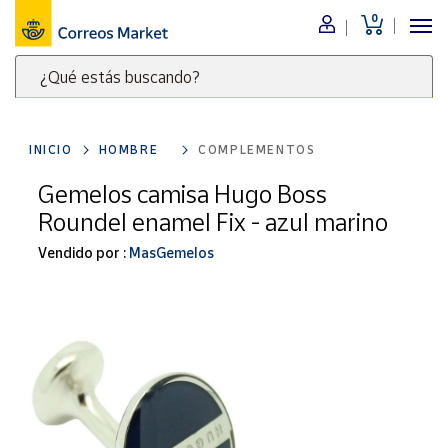
0
Menú
¿Qué estás buscando?
Nuestro
catálogo
Escribe
palabras
INICIO
HOMBRE
COMPLEMENTOS
clave
Alimentación
para
Gemelos camisa Hugo Boss
Bebidas
buscar
Roundel enamel Fix - azul marino
Ocio y cultura
productos
en
Vendido por :
MasGemelos
Juguetes y
juegos
Correos
Market
Libros y
.
revistas
Merchandising
y regalos
Tienda de
Correos