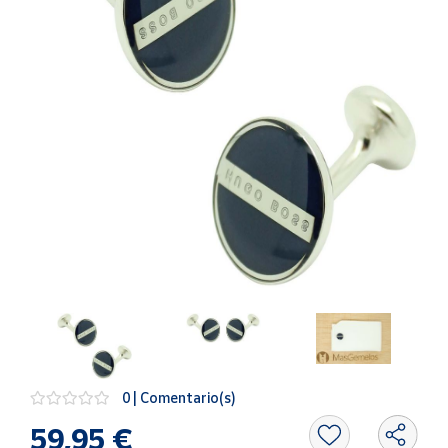
Artesanía
Oficina y
Papelería
Para Canarias,
Ceuta y Melilla
Más
populares
Bono
Cultural
Nuestros
vendedores
Las
novedades
de Correos
0 | Comentario(s)
Market
59,95 €