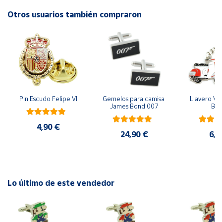
Otros usuarios también compraron
Cuenta
Área
cliente
Ubicación
Pin Escudo Felipe VI
Gemelos para camisa 
Llavero Ves
James Bond 007
Bla
Península
y
4,90 €
24,90 €
6,9
Baleares
Canarias,
Ceuta y
Melilla
Lo último de este vendedor