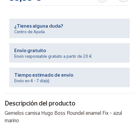
Productos
Solidarios
¿Tienes alguna duda?
Ayuda
Centro de Ayuda
Centro
Envío gratuito
de ayuda
Envío responsable gratuito a partir de 20 €
Contacto
Tiempo estimado de envío
Vendedores
Envío en 4 - 7 día(s)
Mapa de
Descripción del producto
vendedores
Gemelos camisa Hugo Boss Roundel enamel Fix - azul
Hazte
vendedor
marino
Área
vendedor