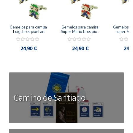
Gemelos para camisa 
Gemelos para camisa 
Gemelos pa
Luigi bros pixel art
Super Mario bros pixel 
super Mari
art
Luigi pi
24,90 €
24,90 €
24,
Camino de Santiago