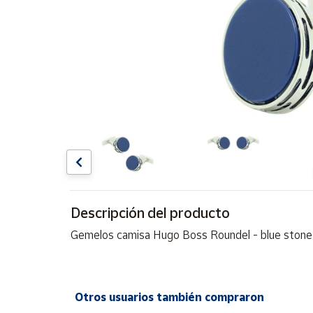
Artesanía
Oficina y
Papelería
Para Canarias,
Ceuta y Melilla
Más
populares
Bono
Cultural
Descripción del producto
Nuestros
vendedores
Gemelos camisa Hugo Boss Roundel - blue stone
Las
novedades
de Correos
Market
Otros usuarios también compraron