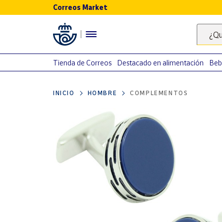
Correos Market
Menú
¿Qu
Nuestro
catálogo
Tienda de Correos
Destacado en alimentación
Beb
Alimentación
INICIO
HOMBRE
COMPLEMENTOS
Bebidas
Ocio y cultura
Juguetes y
juegos
Libros y
revistas
Merchandising
y regalos
Tienda de
Correos