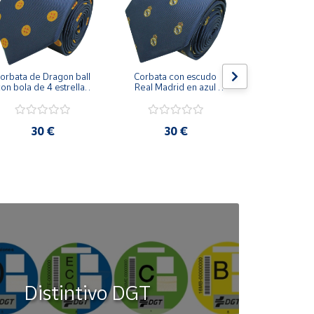
orbata de Dragon ball 
Corbata con escudo 
Corbata Cohe
on bola de 4 estrellas 
Real Madrid en azul 
en azul 
azul marino
marino
30 €
30 €
30
Distintivo DGT