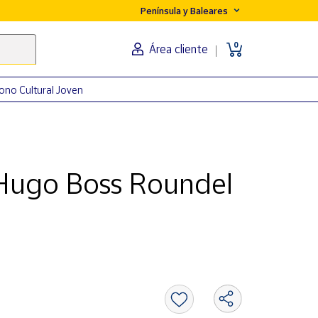
Península y Baleares
0
Área cliente
ono Cultural Joven
Hugo Boss Roundel