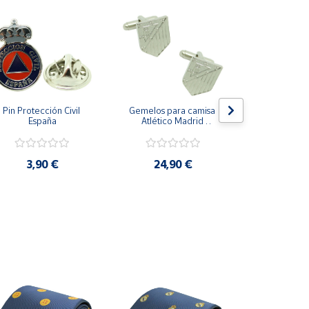
Pin Protección Civil 
Gemelos para camisa 
Pin Escarape
España
Atlético Madrid 
Plateado
3,9
3,90 €
24,90 €