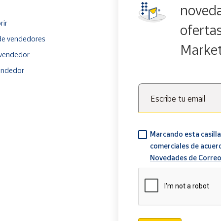
noveda
rir
oferta
e vendedores
Marke
vendedor
endedor
Escribe tu email
Marcando esta casilla
comerciales de acuer
Novedades de Correo
Verificación reCAPTCH