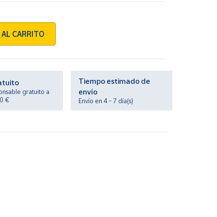
 AL CARRITO
Tiempo estimado de
atuito
envío
onsable gratuito a
20 €
Envío en 4 - 7 día(s)