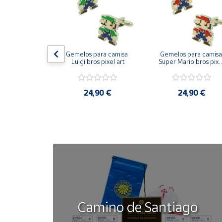
Cuenta
Área
on bandera 
Gemelos para camisa 
Gemelos para camisa 
cliente
ástica - Toro
Luigi bros pixel art
Super Mario bros pixel
art
Ubicación
50 €
24,90 €
24,90 €
Península
y
Baleares
Canarias,
Ceuta y
Melilla
Camino de Santiago