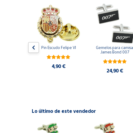
Productos
Solidarios
Ayuda
Centro
ara camisa 
Pin Escudo Felipe VI
Gemelos para camisa 
de ayuda
Bomberos 3D 
James Bond 007
acero
Contacto
4,90 €
,90 €
24,90 €
Vendedores
Mapa de
vendedores
Hazte
Lo último de este vendedor
vendedor
Área
vendedor