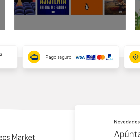
a
Pago seguro
Novedades
Apúnta
eos Market