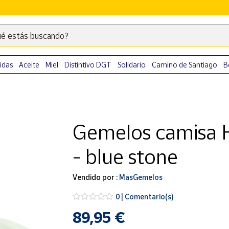
é estás buscando?
Escribe
palabras
clave
idas
Aceite
Miel
Distintivo DGT
Solidario
Camino de Santiago
B
para
buscar
productos
en
Gemelos camisa 
Correos
Market
- blue stone
.
Vendido por :
MasGemelos
0 | Comentario(s)
89,95 €