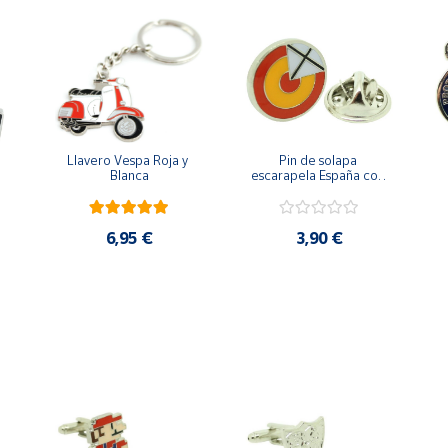
Llavero Vespa Roja y 
Pin de solapa 
Blanca
escarapela España con 
Cruz de San Andrés
6,95 €
3,90 €