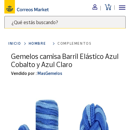
0
Menú
¿Qué estás buscando?
Nuestro
catálogo
Escribe
palabras
INICIO
HOMBRE
COMPLEMENTOS
clave
Alimentación
para
Gemelos camisa Barril Elástico Azul
Bebidas
buscar
Cobalto y Azul Claro
Ocio y cultura
productos
en
Vendido por :
MasGemelos
Juguetes y
juegos
Correos
Market
Libros y
.
revistas
Merchandising
y regalos
Tienda de
Correos