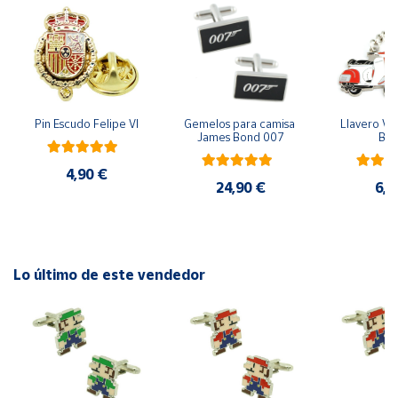
Cuenta
Área
cliente
Pin Escudo Felipe VI
Gemelos para camisa 
Llavero Ves
James Bond 007
Bla
Ubicación
4,90 €
24,90 €
6,9
Península
y
Baleares
Canarias,
Lo último de este vendedor
Ceuta y
Melilla