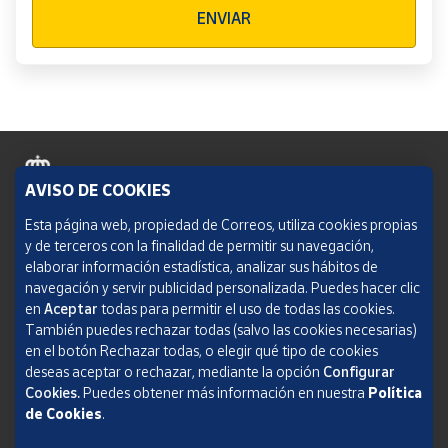
ENVIAR
AVISO DE COOKIES
Política de cookies
Esta página web, propiedad de Correos, utiliza cookies propias
y de terceros con la finalidad de permitir su navegación,
Aviso legal
elaborar información estadística, analizar sus hábitos de
navegación y servir publicidad personalizada. Puedes hacer clic
Condiciones del servicio
en
Aceptar
todas para permitir el uso de todas las cookies.
También puedes rechazar todas (salvo las cookies necesarias)
Política de Privacidad Web
en el botón Rechazar todas, o elegir qué tipo de cookies
deseas aceptar o rechazar, mediante la opción
Configurar
Informe de transparencia
Cookies.
Puedes obtener más información en nuestra
Política
SOCIEDAD ESTATAL CORREOS Y TELÉGRAFOS, S.A., S.M.E. Todos los derechos
de Cookies
.
reservados.