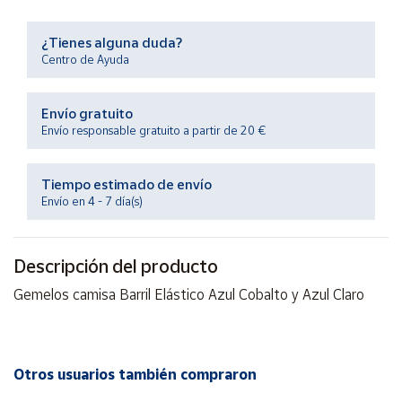
Productos
Solidarios
¿Tienes alguna duda?
Centro de Ayuda
Ayuda
Envío gratuito
Centro
Envío responsable gratuito a partir de 20 €
de ayuda
Contacto
Tiempo estimado de envío
Envío en 4 - 7 día(s)
Vendedores
Descripción del producto
Mapa de
Gemelos camisa Barril Elástico Azul Cobalto y Azul Claro
vendedores
Hazte
vendedor
Área
Otros usuarios también compraron
vendedor