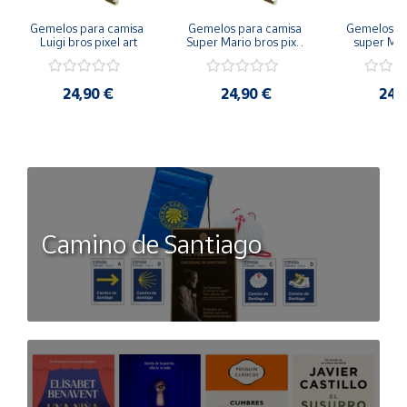
Gemelos para camisa 
Gemelos para camisa 
Gemelos pa
Luigi bros pixel art
Super Mario bros pixel 
super Mari
art
Luigi pi
24,90 €
24,90 €
24,
Camino de Santiago