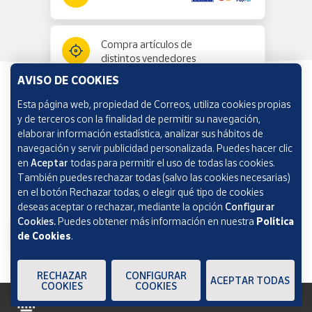
Compra artículos de
distintos vendedores
AVISO DE COOKIES
Esta página web, propiedad de Correos, utiliza cookies propias
Información y ayuda
y de terceros con la finalidad de permitir su navegación,
elaborar información estadística, analizar sus hábitos de
navegación y servir publicidad personalizada. Puedes hacer clic
Correos Market
en
Aceptar
todas para permitir el uso de todas las cookies.
También puedes rechazar todas (salvo las cookies necesarias)
en el botón Rechazar todas, o elegir qué tipo de cookies
deseas aceptar o rechazar, mediante la opción
Configurar
Cookies.
Puedes obtener más información en nuestra
Política
de Cookies
.
RECHAZAR
CONFIGURAR
ACEPTAR TODAS
COOKIES
COOKIES