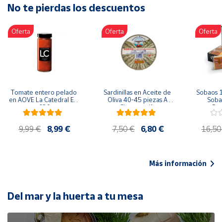
No te pierdas los descuentos
Artesanía
Oficina y
Oferta
Oferta
Oferta
Papelería
Para Canarias,
Ceuta y Melilla
Más
Tomate entero pelado 
Sardinillas en Aceite de 
Sobaos 1
populares
en AOVE La Catedral ER-
Oliva 40-45 piezas A 
Sobao
630
Churrusquiña
Paq
Bono
9,99 €
8,99 €
7,50 €
6,80 €
16,50
Cultural
Nuestros
vendedores
Más información
Las
novedades
de Correos
Del mar y la huerta a tu mesa
Market