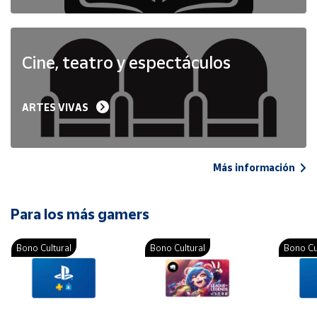
Cine, teatro y espectáculos
ARTES VIVAS
Más información
Para los más gamers
Bono Cultural
Bono Cultural
Bono Cu