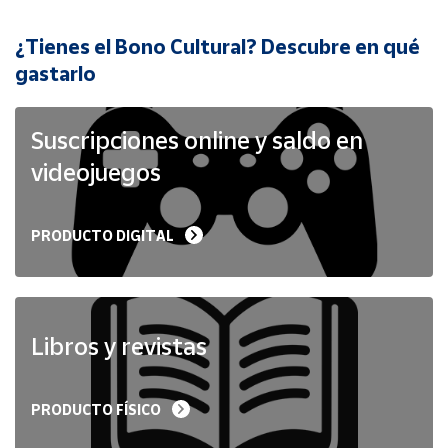
¿Tienes el Bono Cultural? Descubre en qué
Cuenta
gastarlo
Área
cliente
Suscripciones online y saldo en
videojuegos
Ubicación
PRODUCTO DIGITAL
Península
y
Baleares
Canarias,
Ceuta y
Libros y revistas
Melilla
PRODUCTO FÍSICO