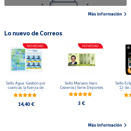
Más información
Lo nuevo de Correos
NOVEDAD
NOVEDAD
Sello Agua. Gestión por 
Sello Mariano Haro 
Sello Ecl
cuencas: la fuerza de 
Cisneros | Serie Deportes
12 de 
una idea.| Serie España 
Serie C
ES| Pliego Premium
3 €
14,40 €
Más información