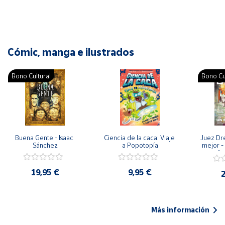
Cómic, manga e ilustrados
Bono Cultural
Bono Cu
Buena Gente - Isaac 
Ciencia de la caca: Viaje 
Juez Dr
Sánchez
a Popotopía
mejor - 
Ar
19,95 €
9,95 €
2
Más información