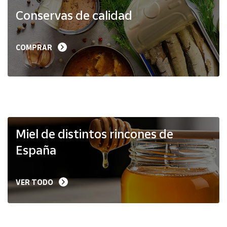
Productos
Conservas de calidad
Solidarios
Ayuda
COMPRAR
Centro
de ayuda
Contacto
Vendedores
Miel de distintos rincones de
España
Mapa de
vendedores
VER TODO
Hazte
vendedor
Área
vendedor