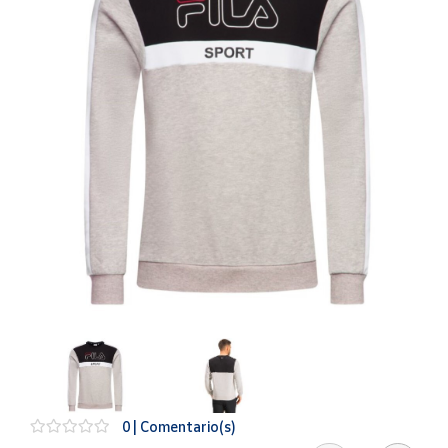
Artesanía
Oficina y
Papelería
Para Canarias,
Ceuta y Melilla
Más
populares
Bono
Cultural
Nuestros
vendedores
Las
novedades
de Correos
Market
0 | Comentario(s)