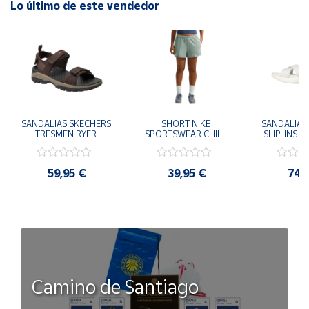
Lo último de este vendedor
SANDALIAS SKECHERS 
SHORT NIKE 
SANDALIAS 
TRESMEN RYER 
SPORTSWEAR CHILL 
SLIP-INS U
MARRON CHOCOLATE 
TERRY VERDE II3980-
3.0 NEVER
205112-CHOC 
006 PANTALONES 
BLANCO
HOMBRE SANDALIAS 
CORTOS MUJER
119975
59,95 €
39,95 €
74,
COMODAS
SANDALIAS
MU
Camino de Santiago