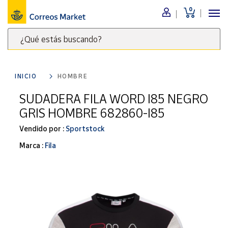
0
Menú
¿Qué estás buscando?
Nuestro
catálogo
Escribe
palabras
INICIO
HOMBRE
clave
Alimentación
para
SUDADERA FILA WORD I85 NEGRO
Bebidas
buscar
GRIS HOMBRE 682860-I85
Ocio y cultura
productos
en
Vendido por :
Sportstock
Juguetes y
juegos
Correos
Marca :
Fila
Market
Libros y
.
revistas
Merchandising
y regalos
Tienda de
Correos