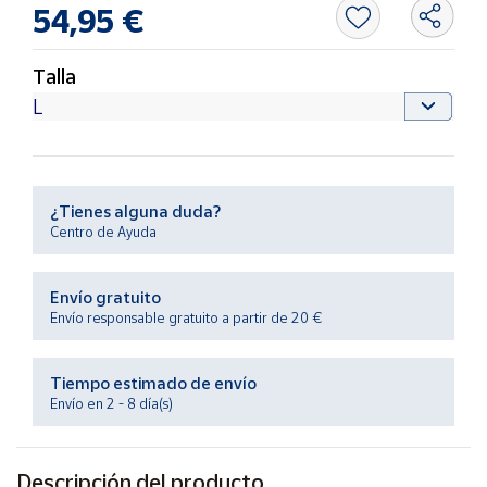
Productos
54,95 €
Solidarios
Talla
Ayuda
Centro
de ayuda
¿Tienes alguna duda?
Contacto
Centro de Ayuda
Vendedores
Envío gratuito
Envío responsable gratuito a partir de 20 €
Mapa de
vendedores
Tiempo estimado de envío
Hazte
Envío en 2 - 8 día(s)
vendedor
Área
vendedor
Descripción del producto