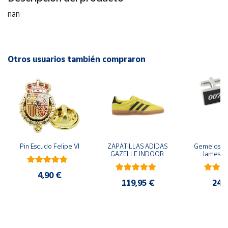
nan
Cuenta
Área
Otros usuarios también compraron
cliente
Ubicación
Península
y
Baleares
Pin Escudo Felipe VI
ZAPATILLAS ADIDAS 
Gemelos pa
GAZELLE INDOOR 
James B
Canarias,
AMARILLO SHOYEL 
Ceuta y
NEGRO JR6303 
Melilla
4,90 €
CASUAL SNEAKER 
119,95 €
24,
HOMBRE