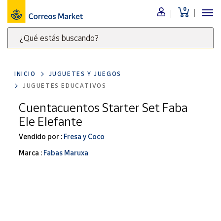
0
Menú
¿Qué estás buscando?
Nuestro
catálogo
Escribe
palabras
INICIO
JUGUETES Y JUEGOS
clave
Alimentación
JUGUETES EDUCATIVOS
para
Bebidas
buscar
Cuentacuentos Starter Set Faba
Ocio y cultura
productos
Ele Elefante
en
Juguetes y
juegos
Correos
Vendido por :
Fresa y Coco
Market
Libros y
Marca :
Fabas Maruxa
.
revistas
Merchandising
y regalos
Tienda de
Correos