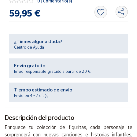
0 | Comentario(s)
Productos
Solidarios
59,95 €
Ayuda
¿Tienes alguna duda?
Centro
Centro de Ayuda
de ayuda
Contacto
Envío gratuito
Envío responsable gratuito a partir de 20 €
Vendedores
Tiempo estimado de envío
Mapa de
Envío en 4 - 7 día(s)
vendedores
Hazte
Descripción del producto
vendedor
Área
Enriquece tu colección de figuritas, cada personaje te
vendedor
sorprenderá con nuevas canciones e historias infantiles,