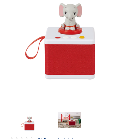
Artesanía
Oficina y
Papelería
Para Canarias,
Ceuta y Melilla
Más
populares
Bono
Cultural
Nuestros
vendedores
Las
novedades
de Correos
Market