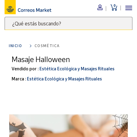
0
Menú
¿Qué estás buscando?
Nuestro
catálogo
Escribe
palabras
INICIO
COSMÉTICA
clave
Alimentación
para
Masaje Halloween
Bebidas
buscar
Ocio y cultura
Vendido por :
Estética Ecológica y Masajes Rituales
productos
en
Juguetes y
Marca :
Estética Ecológica y Masajes Rituales
juegos
Correos
Market
Libros y
.
revistas
Merchandising
y regalos
Tienda de
Correos