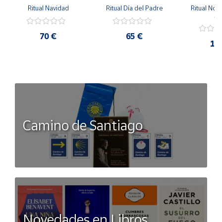
Ritual Navidad
Ritual Día del Padre
Ritual Noc
(Precio por pareja. Pack mínimo 2 personas).
Ju
70 €
65 €
11
Camino de Santiago
Novedades en Libros