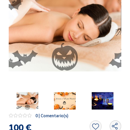
Artesanía
Oficina y
Papelería
Para Canarias,
Ceuta y Melilla
Más
populares
Bono
Cultural
Nuestros
vendedores
Las
novedades
de Correos
0 | Comentario(s)
Market
100 €