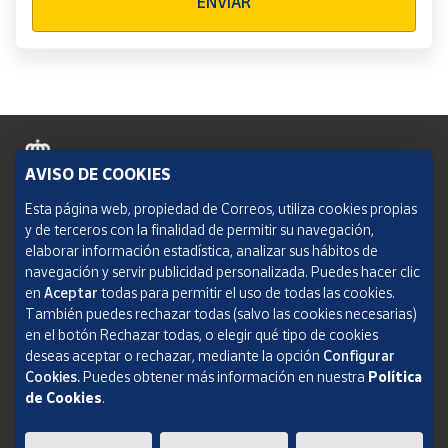
ENVIAR
AVISO DE COOKIES
Política de cookies
Esta página web, propiedad de Correos, utiliza cookies propias
y de terceros con la finalidad de permitir su navegación,
Aviso legal
elaborar información estadística, analizar sus hábitos de
navegación y servir publicidad personalizada. Puedes hacer clic
Condiciones del servicio
en
Aceptar
todas para permitir el uso de todas las cookies.
También puedes rechazar todas (salvo las cookies necesarias)
Política de Privacidad Web
en el botón Rechazar todas, o elegir qué tipo de cookies
deseas aceptar o rechazar, mediante la opción
Configurar
Informe de transparencia
Cookies.
Puedes obtener más información en nuestra
Política
de Cookies
.
SOCIEDAD ESTATAL CORREOS Y TELÉGRAFOS, S.A., S.M.E. Todos los derechos
reservados.