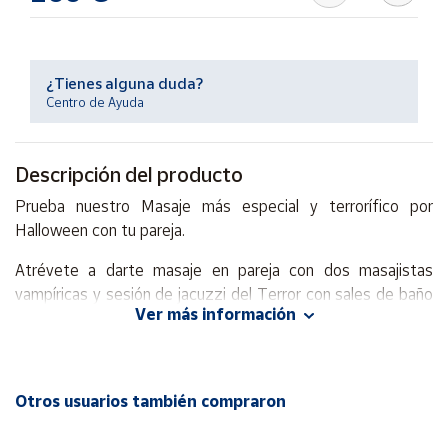
Productos
Solidarios
¿Tienes alguna duda?
Ayuda
Centro de Ayuda
Centro
de ayuda
Descripción del producto
Contacto
Prueba nuestro Masaje más especial y terrorífico por
Halloween con tu pareja.
Vendedores
Atrévete a darte masaje en pareja con dos masajistas
vampíricas y sesión de jacuzzi del Terror con sales de baño
Mapa de
Ver más información
ecológicas o sauna de aromaterapia.
vendedores
El tratamiento consiste en:
Hazte
vendedor
Sesión de 20 minutos en Jacuzzi con sales de baño
Otros usuarios también compraron
Área
ecológicas o sesión de Sauna con aromaterapia y ducha de
vendedor
hidromasaje.