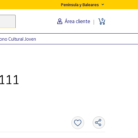
Península y Baleares
0
Área cliente
ono Cultural Joven
w111