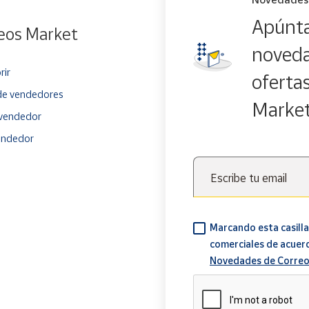
Apúnta
eos Market
noveda
rir
oferta
e vendedores
Marke
vendedor
endedor
Escribe tu email
Marcando esta casilla
comerciales de acuer
Novedades de Correo