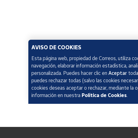
AVISO DE COOKIES
Esta página web, propiedad de Correos, utiliza coo
navegación, elaborar información estadística, anal
personalizada. Puedes hacer clic en
Aceptar
todas
puedes rechazar todas (salvo las cookies necesari
cookies deseas aceptar o rechazar, mediante la 
información en nuestra
Política de Cookies
.