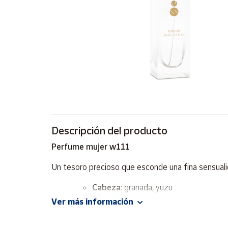
Artesanía
Oficina y
Papelería
Para Canarias,
Ceuta y Melilla
Más
populares
Bono
Descripción del producto
Cultural
Perfume mujer w111
Nuestros
vendedores
Un tesoro precioso que esconde una fina sensualid
Las
Cabeza
: granada, yuzu
novedades
de Correos
Ver más información
Market
Corazón
: peonía, magnolia, flor de lot