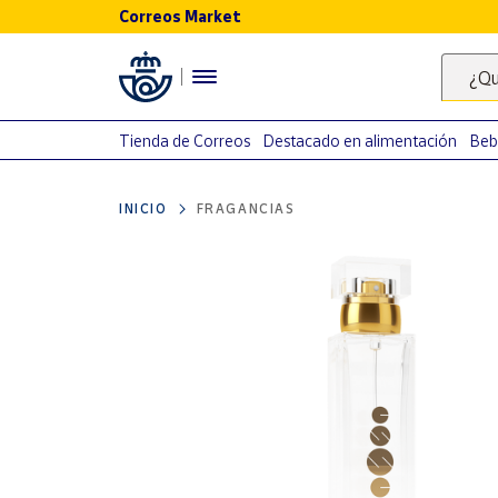
Correos Market
Menú
¿Qu
Nuestro
catálogo
Tienda de Correos
Destacado en alimentación
Beb
Alimentación
INICIO
FRAGANCIAS
Bebidas
Ocio y cultura
Juguetes y
juegos
Libros y
revistas
Merchandising
y regalos
Tienda de
Correos