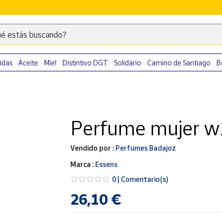
é estás buscando?
Escribe
palabras
clave
idas
Aceite
Miel
Distintivo DGT
Solidario
Camino de Santiago
B
para
buscar
productos
en
Perfume mujer 
Correos
Market
.
Vendido por :
Perfumes Badajoz
Marca :
Essens
0 | Comentario(s)
26,10 €