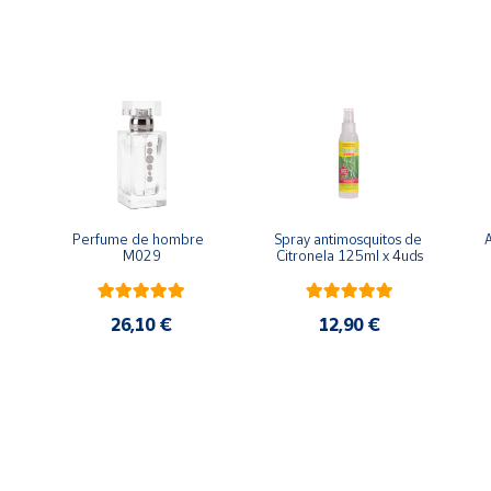
cias aromáticas y, con razón, se encuentran entre la élite 
Perfume de hombre  
Spray antimosquitos de  
A
M029
Citronela 125ml x 4uds
26,10 €
12,90 €