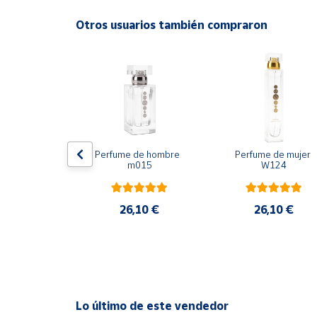
Base
: ámbar gris, almizcle
Productos
Solidarios
Otros usuarios también compraron
Tipo de fragancia:
floral, frutal
Los perfumes ESSENS contienen un 20 % de esen
Ayuda
Centro
de ayuda
Contacto
 mujer w188
Perfume de hombre  
Perfume de mujer 
m015
W124
Vendedores
,10 €
26,10 €
26,10 €
Mapa de
vendedores
Hazte
vendedor
Área
Lo último de este vendedor
vendedor