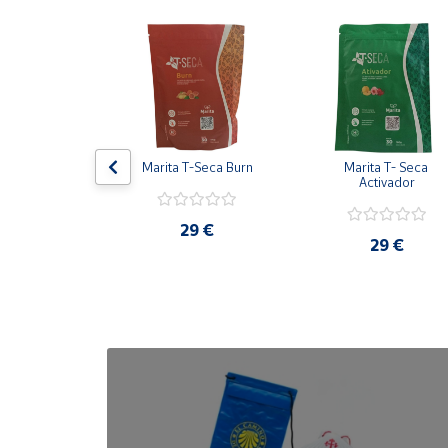
Cuenta
Área
cliente
de hombre 
Marita T-Seca Burn
Marita T- Seca 
Ubicación
041
Activador
29 €
Península
,80 €
29 €
y
Baleares
Canarias,
Ceuta y
Melilla