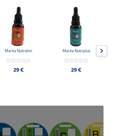
Marita Nutrislim
Marita Nutriplus
Marita Spic
29 €
29 €
29