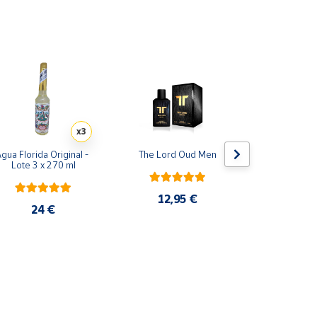
de los perfumes.
x3
gua Florida Original - 
The Lord Oud Men
Yara rosa 
Lote 3 x 270 ml
Perfume
12,95 €
24 €
29,9