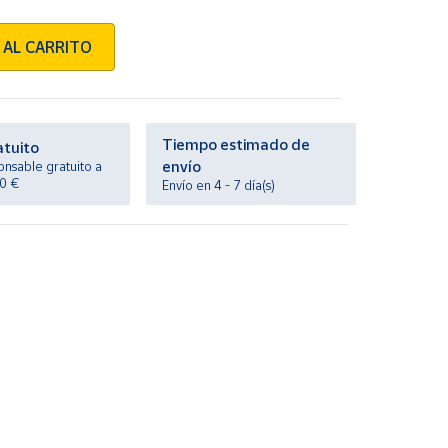
 AL CARRITO
Tiempo estimado de
atuito
envío
onsable gratuito a
20 €
Envío en 4 - 7 día(s)