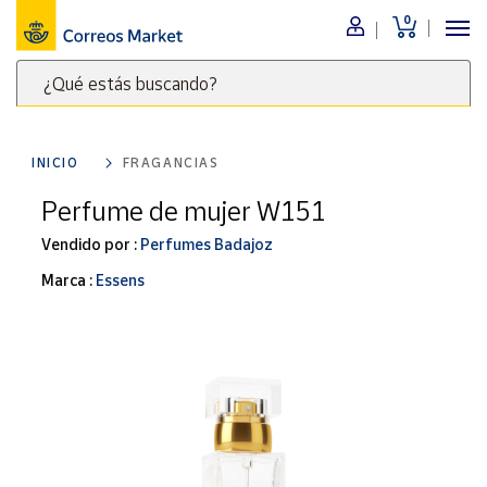
0
Menú
¿Qué estás buscando?
Nuestro
catálogo
Escribe
palabras
INICIO
FRAGANCIAS
clave
Alimentación
para
Perfume de mujer W151
Bebidas
buscar
Ocio y cultura
Vendido por :
Perfumes Badajoz
productos
en
Juguetes y
Marca :
Essens
juegos
Correos
Market
Libros y
.
revistas
Merchandising
y regalos
Tienda de
Correos