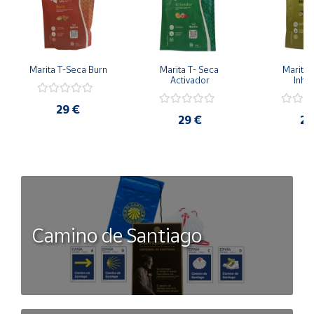
Marita T-Seca Burn
Marita T- Seca 
Marita 
Activador
Inhib
29 €
29 €
26
Camino de Santiago