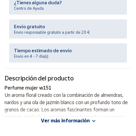
¿Tienes alguna duda?
Productos
Solidarios
Centro de Ayuda
Envío gratuito
Ayuda
Envío responsable gratuito a partir de 20 €
Centro
de ayuda
Tiempo estimado de envío
Envío en 4 - 7 día(s)
Contacto
Descripción del producto
Vendedores
Perfume mujer w151
Un aroma floral creado con la combinación de almendras,
Mapa de
vendedores
nardos y una ola de jazmín blanco con un profundo tono de
granos de cacao. Los aromas fascinantes forman un
Hazte
vendedor
conjunto perfecto y armonioso que le aporta a una mujer
Ver más información
valor, elegancia y un misterio impenetrable.
Área
vendedor