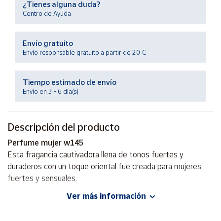
¿Tienes alguna duda?
Productos
Solidarios
Centro de Ayuda
Envío gratuito
Ayuda
Envío responsable gratuito a partir de 20 €
Centro
de ayuda
Tiempo estimado de envío
Envío en 3 - 6 día(s)
Contacto
Descripción del producto
Vendedores
Perfume mujer w145
Esta fragancia cautivadora llena de tonos fuertes y
Mapa de
vendedores
duraderos con un toque oriental fue creada para mujeres
fuertes y sensuales.
Hazte
vendedor
Ver más información
Cabeza
: pimienta gorda, albaricoque, ciruela
Área
vendedor
Corazón
: nardo, jazmín, rosa, lirio de los valles