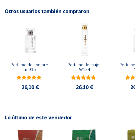
Base
: sándalo, almendra, vainilla
Otros usuarios también compraron
Cuenta
Tipo de fragancia:
oriental
Área
Los perfumes ESSENS contienen un 20 % de esencias
cliente
aromáticas y, con razón, se encuentran entre la élite de
los perfumes.
Ubicación
Perfume de hombre  
Perfume de mujer 
Perfume de
m015
W124
M0
Península
y
Baleares
26,10 €
26,10 €
26,
Canarias,
Ceuta y
Melilla
Lo último de este vendedor