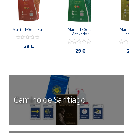
Marita T-Seca Burn
Marita T- Seca 
Marita 
Activador
Inhib
29 €
29 €
26
Camino de Santiago