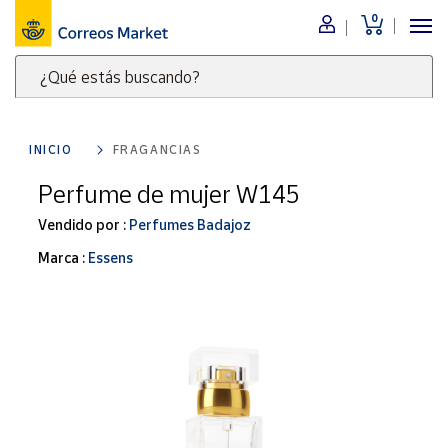
0
Menú
¿Qué estás buscando?
Nuestro
catálogo
Escribe
palabras
INICIO
FRAGANCIAS
clave
Alimentación
para
Perfume de mujer W145
Bebidas
buscar
Ocio y cultura
Vendido por :
Perfumes Badajoz
productos
en
Juguetes y
Marca :
Essens
juegos
Correos
Market
Libros y
.
revistas
Merchandising
y regalos
Tienda de
Correos