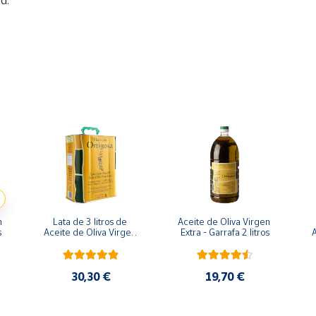
d.
izamos productos innovadores de gran calidad y distinción con 
 la salud y apostamos por deleitar a los paladares más exigentes
 colaboración de magníficos profesionales del sector del aceite.
 
Lata de 3 litros de 
Aceite de Oliva Virgen 
s
Aceite de Oliva Virgen 
Extra - Garrafa 2 litros
A
Extra
30,30 €
19,70 €