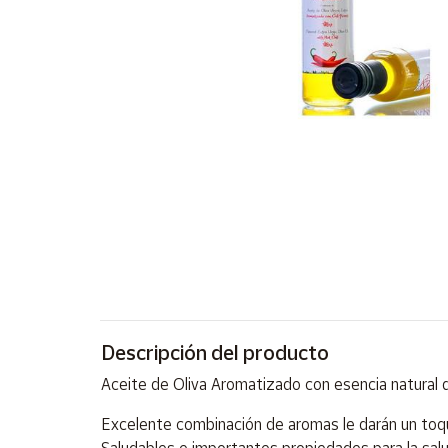
Artesanía
Oficina y
Papelería
Para Canarias,
Ceuta y Melilla
Más
populares
Bono
Cultural
Nuestros
vendedores
Descripción del producto
Las
novedades
Aceite de Oliva Aromatizado con esencia natural de
de Correos
Market
Excelente combinación de aromas le darán un toque