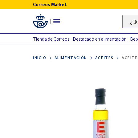
Correos Market
Menú
¿Qu
Nuestro
catálogo
Tienda de Correos
Destacado en alimentación
Beb
Alimentación
INICIO
ALIMENTACIÓN
ACEITES
ACEITE
Bebidas
Ocio y cultura
Juguetes y
juegos
Libros y
revistas
Merchandising
y regalos
Tienda de
Correos