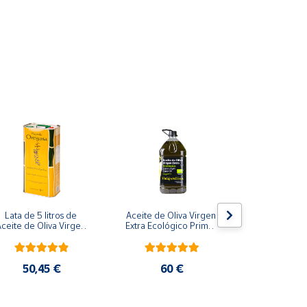
un alto compromiso hacia el medio ambiente.
 a través de los aceites virgen extra de alta
Lata de 5 litros de 
Aceite de Oliva Virgen 
AOVE Maza
ceite de Oliva Virgen 
Extra Ecológico Primer 
Garraf
Extra
prensado en frío - 
Garrafa 5 L
50,45 €
60 €
36,6