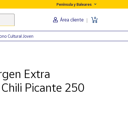
Península y Baleares
0
Área cliente
ono Cultural Joven
irgen Extra
Chili Picante 250