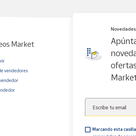
Novedades
Apúnta
eos Market
noveda
rir
oferta
e vendedores
Marke
vendedor
endedor
Escribe tu email
Marcando esta casilla