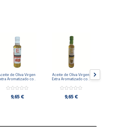
ceite de Oliva Virgen 
Aceite de Oliva Virgen 
Aceite de Ol
xtra Aromatizado con 
Extra Aromatizado con 
Extra Aromat
Frambuesa 250 ml
Manzana 250 ml
Queso 2
9,65 €
9,65 €
9,6