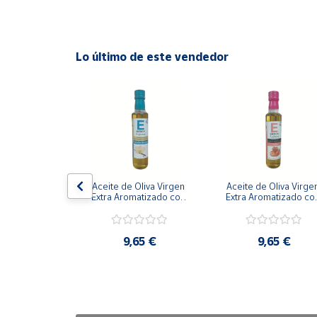
Cuenta
Lo último de este vendedor
Área
cliente
Ubicación
x24
Península
y
 de cristal 
Aceite de Oliva Virgen 
Aceite de Oliva Virgen
Baleares
0ml Corcho 
Extra Aromatizado con 
Extra Aromatizado con
 Caja 24 uds
Vainilla de Bourbon 
Fresa 250 ml
Canarias,
250 ml
Ceuta y
,80 €
9,65 €
9,65 €
Melilla