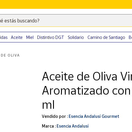
é estás buscando?
Escribe
palabras
clave
idas
Aceite
Miel
Distintivo DGT
Solidario
Camino de Santiago
B
para
buscar
 DE OLIVA
productos
en
Aceite de Oliva V
Correos
Market
Aromatizado con 
.
ml
Vendido por :
Esencia Andalusí Gourmet
Marca :
Esencia Andalusí