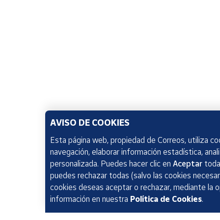
AVISO DE COOKIES
Esta página web, propiedad de Correos, utiliza coo
navegación, elaborar información estadística, anal
personalizada. Puedes hacer clic en
Aceptar
todas
puedes rechazar todas (salvo las cookies necesari
cookies deseas aceptar o rechazar, mediante la 
información en nuestra
Política de Cookies
.