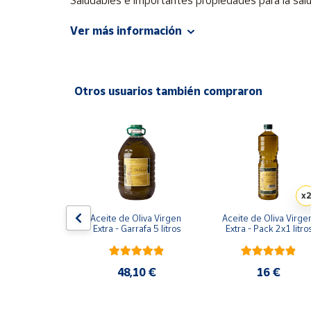
Saludables e importantes propiedades para la salu
Productos
Solidarios
Esencia Andalusí Gourmet, Producimos y comercial
Ver más información
Elaboramos productos culinarios beneficiosos para
calidad, gracias al trabajo de investigación y a la
Ayuda
Producto de Jaén.
Otros usuarios también compraron
Centro
de ayuda
Contacto
Vendedores
x2
Mapa de
Oliva Virgen 
Aceite de Oliva Virgen 
Aceite de Oliva Virgen
lógico con 
Extra - Garrafa 5 litros
Extra - Pack 2x1 litro
vendedores
y exclusivo 
 de regalo
Hazte
vendedor
,70 €
48,10 €
16 €
Área
vendedor