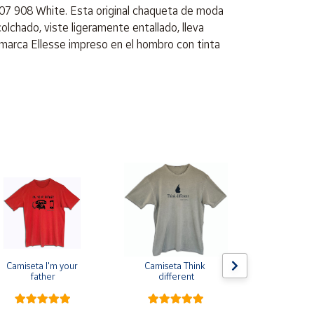
07 908 White. Esta original chaqueta de moda
lchado, viste ligeramente entallado, lleva
a marca Ellesse impreso en el hombro con tinta
Camiseta I'm your 
Camiseta Think 
Pin de s
father
different
escarapela E
Cruz de Sa