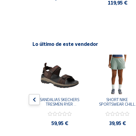
HOMBRE
0 €
119,95 €
Cuenta
Área
cliente
Lo último de este vendedor
Ubicación
Península
y
Baleares
Canarias,
Ceuta y
S CHAMPION 
SANDALIAS SKECHERS 
SHORT NIKE 
Melilla
 TD NEGRO 
TRESMEN RYER 
SPORTSWEAR CHILL 
9-KK002 
MARRON CHOCOLATE 
TERRY VERDE II3980
 NIÑO NIÑA
205112-CHOC 
006 PANTALONES 
HOMBRE SANDALIAS 
CORTOS MUJER
COMODAS
,95 €
59,95 €
39,95 €