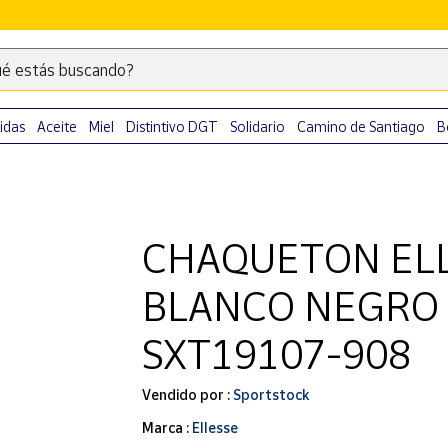
é estás buscando?
Escribe
palabras
clave
idas
Aceite
Miel
Distintivo DGT
Solidario
Camino de Santiago
B
para
buscar
productos
en
CHAQUETON ELL
Correos
Market
BLANCO NEGRO
.
SXT19107-908
Vendido por :
Sportstock
Marca :
Ellesse