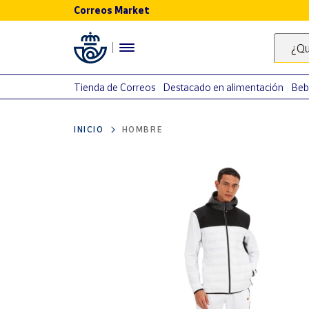
Correos Market
Menú
¿Qu
Nuestro
catálogo
Tienda de Correos
Destacado en alimentación
Beb
Alimentación
INICIO
HOMBRE
Bebidas
Ocio y cultura
Juguetes y
juegos
Libros y
revistas
Merchandising
y regalos
Tienda de
Correos