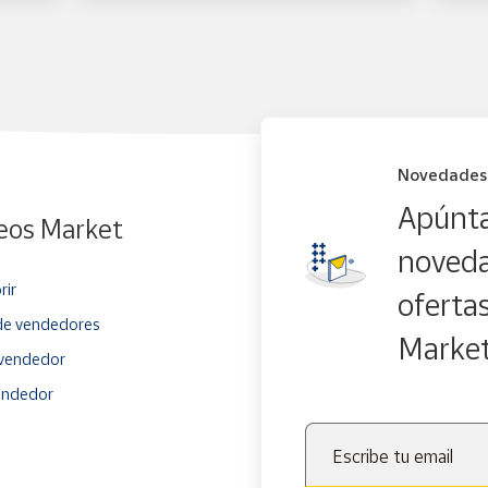
Novedades
Apúnta
eos Market
noveda
rir
oferta
e vendedores
Marke
vendedor
endedor
Escribe tu email