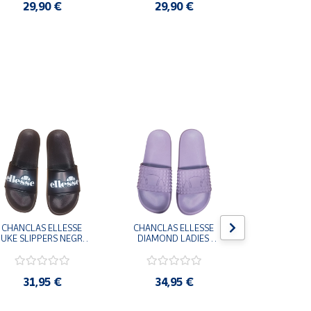
29,90 €
29,90 €
3,9
CHANCLAS ELLESSE 
CHANCLAS ELLESSE 
CHANCLAS 
UKE SLIPPERS NEGRO 
DIAMOND LADIES 
DIAMOND 
ADELAIDE022-E-
SLIPPERS LILA 
SLIPPERS
EVAPVC-001 FLIP 
ADELAIDE028-
ADELAI
FLOP SANDALIAS 
EVAPVC-664 FLIP 
EVAPVC-00
COMODAS HOMBRE
FLOP SANDALIAS 
FLOP SAN
31,95 €
34,95 €
34,9
COMODAS MUJER
COMODAS