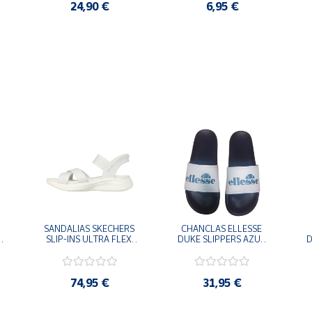
24,90 €
6,95 €
SANDALIAS SKECHERS 
CHANCLAS ELLESSE 
SLIP-INS ULTRA FLEX 
DUKE SLIPPERS AZUL 
D
-
3.0 NEVER BETTER 
MARINO 
BLANCO OFF 119975-
ADELAIDE022-E-
OFWT SANDALIAS 
EVAPVC-153 FLIP 
COMODAS MUJER
FLOP SANDALIAS 
74,95 €
31,95 €
COMODAS HOMBRE