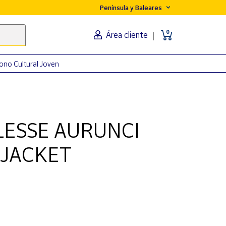
Península y Baleares
0
Área cliente
ono Cultural Joven
ESSE AURUNCI
 JACKET