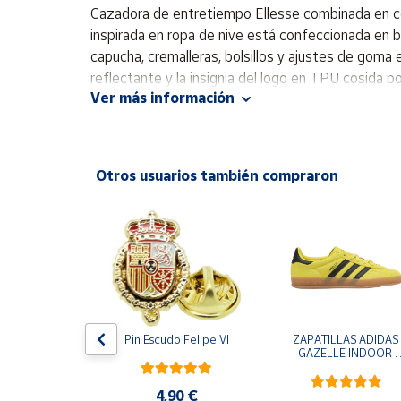
Productos
Cazadora de entretiempo Ellesse combinada en co
Solidarios
inspirada en ropa de nive está confeccionada en b
capucha, cremalleras, bolsillos y ajustes de goma 
reflectante y la insignia del logo en TPU cosida p
Ayuda
Ver más información
Centro
de ayuda
Otros usuarios también compraron
Contacto
Vendedores
Mapa de
vendedores
Hazte
e One Piece 
Pin Escudo Felipe VI
ZAPATILLAS ADIDAS 
vendedor
egro
GAZELLE INDOOR 
AMARILLO SHOYEL 
Área
NEGRO JR6303 
vendedor
CASUAL SNEAKER 
4,90 €