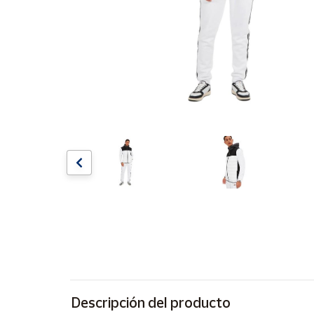
Artesanía
Oficina y
Papelería
Para Canarias,
Ceuta y Melilla
Más
populares
Bono
Cultural
Nuestros
vendedores
Las
novedades
de Correos
Market
Descripción del producto