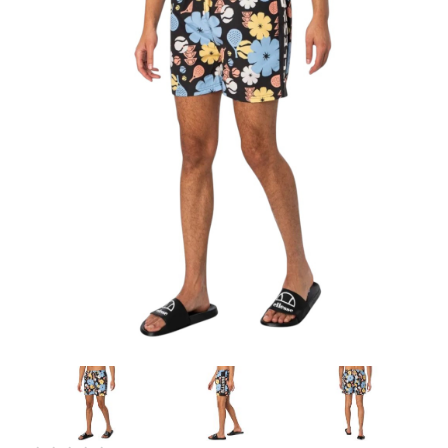
Artesanía
Oficina y
Papelería
Para Canarias,
Ceuta y Melilla
Más
populares
Bono
Cultural
Nuestros
vendedores
Las
novedades
de Correos
Market