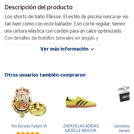
Descripción del producto
Cuenta
Los shorts de baño Ellesse. El estilo de piscina nunca se vio
tan bien como con este bañador. Con corte regular, tienen
Área
una cintura elástica con cordón para un calce optimizado.
cliente
Con detalles de bolsillos laterales en ángulo y
revestimiento, se complementan con nuestras
Ver más información
emblemáticas insignias dobles bordadas. 95% Poliéster 5%
Ubicación
Elastano
Península
Otros usuarios también compraron
y
Baleares
Canarias,
Ceuta y
Melilla
Pin Escudo Felipe VI
ZAPATILLAS ADIDAS 
Gemelos pa
GAZELLE INDOOR 
James B