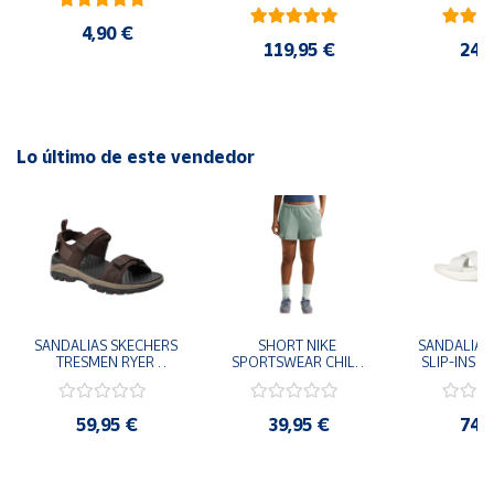
AMARILLO SHOYEL 
NEGRO JR6303 
4,90 €
CASUAL SNEAKER 
119,95 €
24,
HOMBRE
Lo último de este vendedor
SANDALIAS SKECHERS 
SHORT NIKE 
SANDALIAS 
TRESMEN RYER 
SPORTSWEAR CHILL 
SLIP-INS U
MARRON CHOCOLATE 
TERRY VERDE II3980-
3.0 NEVER
205112-CHOC 
006 PANTALONES 
BLANCO
HOMBRE SANDALIAS 
CORTOS MUJER
119975
59,95 €
39,95 €
74,
COMODAS
SANDALIAS
MU