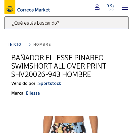
0
Menú
¿Qué estás buscando?
Nuestro
catálogo
Escribe
palabras
INICIO
HOMBRE
clave
Alimentación
para
BAÑADOR ELLESSE PINAREO
Bebidas
buscar
SWIMSHORT ALL OVER PRINT
Ocio y cultura
productos
SHV20026-943 HOMBRE
en
Juguetes y
juegos
Correos
Vendido por :
Sportstock
Market
Libros y
Marca :
Ellesse
.
revistas
Merchandising
y regalos
Tienda de
Correos