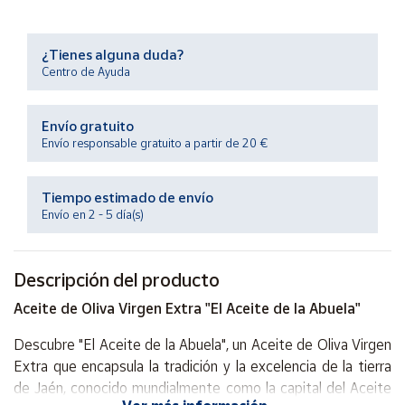
Productos
Solidarios
¿Tienes alguna duda?
Centro de Ayuda
Ayuda
Envío gratuito
Centro
Envío responsable gratuito a partir de 20 €
de ayuda
Contacto
Tiempo estimado de envío
Envío en 2 - 5 día(s)
Vendedores
Descripción del producto
Mapa de
vendedores
Aceite de Oliva Virgen Extra "El Aceite de la Abuela"
Hazte
Descubre "El Aceite de la Abuela", un Aceite de Oliva Virgen
vendedor
Extra que encapsula la tradición y la excelencia de la tierra
Área
de Jaén, conocido mundialmente como la capital del Aceite
vendedor