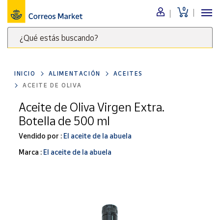
0
Menú
¿Qué estás buscando?
Nuestro
catálogo
Escribe
palabras
INICIO
ALIMENTACIÓN
ACEITES
clave
Alimentación
ACEITE DE OLIVA
para
Bebidas
buscar
Aceite de Oliva Virgen Extra.
Ocio y cultura
productos
Botella de 500 ml
en
Juguetes y
juegos
Correos
Vendido por :
El aceite de la abuela
Market
Libros y
Marca :
El aceite de la abuela
.
revistas
Merchandising
y regalos
Tienda de
Correos