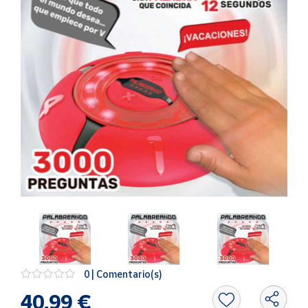
Artesanía
Oficina y
Papelería
Para Canarias,
Ceuta y Melilla
Más
populares
Bono
Cultural
Nuestros
vendedores
Las
novedades
de Correos
0 | Comentario(s)
Market
40,99 €