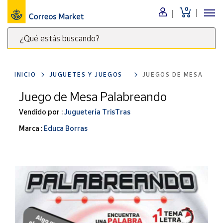
0
Menú
¿Qué estás buscando?
Nuestro
catálogo
Escribe
palabras
INICIO
JUGUETES Y JUEGOS
JUEGOS DE MESA
clave
Alimentación
para
Juego de Mesa Palabreando
Bebidas
buscar
Ocio y cultura
Vendido por :
Juguetería TrisTras
productos
en
Juguetes y
Marca :
Educa Borras
juegos
Correos
Market
Libros y
.
revistas
Merchandising
y regalos
Tienda de
Correos