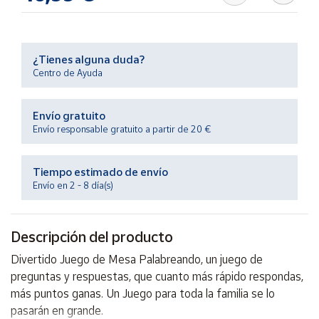
Productos
Solidarios
¿Tienes alguna duda?
Ayuda
Centro de Ayuda
Centro
Envío gratuito
de ayuda
Envío responsable gratuito a partir de 20 €
Contacto
Tiempo estimado de envío
Vendedores
Envío en 2 - 8 día(s)
Mapa de
Descripción del producto
vendedores
Divertido Juego de Mesa Palabreando, un juego de
Hazte
vendedor
preguntas y respuestas, que cuanto más rápido respondas,
más puntos ganas. Un Juego para toda la familia se lo
Área
vendedor
pasarán en grande.