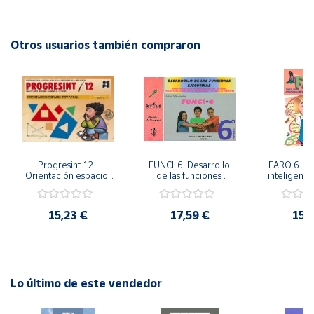
Editorial: Ediciones Aljibe
ISBN: 9788497004473
Cuenta
Idioma: Español
Otros usuarios también compraron
Área
cliente
Ubicación
Progresint 12. 
FUNCI-6. Desarrollo 
FARO 6. Ap
Península
Orientación espacio-
de las funciones 
inteligente 
y
temporal
ejecutivas. 6º de 
en la esc
Baleares
Primaria.
Prima
15,23 €
17,59 €
15,
Canarias,
Ceuta y
Melilla
Lo último de este vendedor