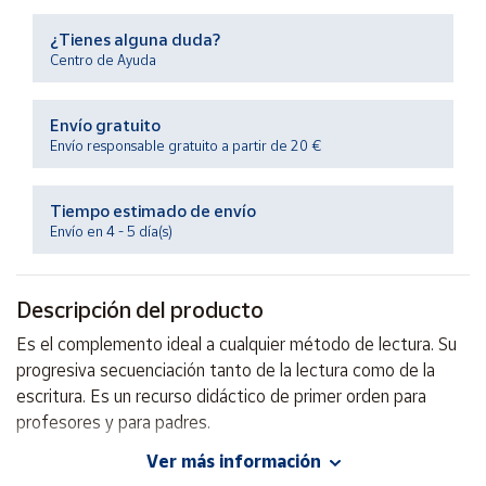
Productos
Solidarios
¿Tienes alguna duda?
Centro de Ayuda
Ayuda
Envío gratuito
Envío responsable gratuito a partir de 20 €
Centro
de ayuda
Tiempo estimado de envío
Contacto
Envío en 4 - 5 día(s)
Vendedores
Descripción del producto
Mapa de
Es el complemento ideal a cualquier método de lectura. Su
vendedores
progresiva secuenciación tanto de la lectura como de la
Hazte
escritura. Es un recurso didáctico de primer orden para
vendedor
profesores y para padres.
Área
Ver más información
vendedor
Autor: José Martínez Romero