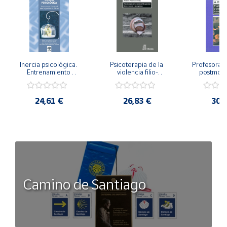
Inercia psicológica. 
Psicoterapia de la 
Profesorado,
Entrenamiento 
violencia filio-
postmode
Emocional para la 
parental. Entre el 
Cambian los
Igualdad de Género.
secreto y la 
cambi
vergüenza.
profes
24,61 €
26,83 €
30,
Camino de Santiago