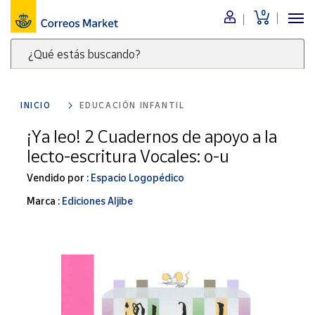
0
Menú
¿Qué estás buscando?
Nuestro
catálogo
Escribe
palabras
INICIO
EDUCACIÓN INFANTIL
clave
Alimentación
para
¡Ya leo! 2 Cuadernos de apoyo a la
Bebidas
buscar
lecto-escritura Vocales: o-u
Ocio y cultura
productos
en
Vendido por :
Espacio Logopédico
Juguetes y
juegos
Correos
Marca :
Ediciones Aljibe
Market
Libros y
.
revistas
Merchandising
y regalos
Tienda de
Correos