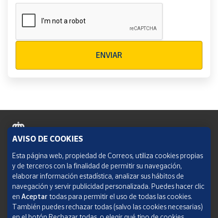
Verificación reCAPTCHA
ENVIAR
AVISO DE COOKIES
Política de cookies
Esta página web, propiedad de Correos, utiliza cookies propias
y de terceros con la finalidad de permitir su navegación,
Aviso legal
elaborar información estadística, analizar sus hábitos de
navegación y servir publicidad personalizada. Puedes hacer clic
Condiciones del servicio
en
Aceptar
todas para permitir el uso de todas las cookies.
También puedes rechazar todas (salvo las cookies necesarias)
Política de Privacidad Web
en el botón Rechazar todas, o elegir qué tipo de cookies