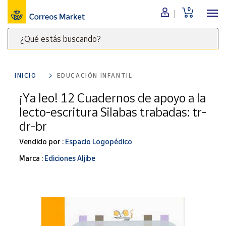
0
Menú
¿Qué estás buscando?
Nuestro
catálogo
Escribe
palabras
INICIO
EDUCACIÓN INFANTIL
clave
Alimentación
para
¡Ya leo! 12 Cuadernos de apoyo a la
Bebidas
buscar
lecto-escritura Silabas trabadas: tr-
Ocio y cultura
productos
dr-br
en
Juguetes y
juegos
Correos
Vendido por :
Espacio Logopédico
Market
Libros y
Marca :
Ediciones Aljibe
.
revistas
Merchandising
y regalos
Tienda de
Correos