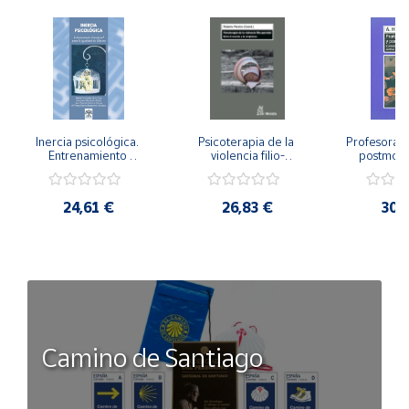
Inercia psicológica. 
Psicoterapia de la 
Profesorado,
Entrenamiento 
violencia filio-
postmode
Emocional para la 
parental. Entre el 
Cambian los
Igualdad de Género.
secreto y la 
cambi
vergüenza.
profes
24,61 €
26,83 €
30,
Camino de Santiago