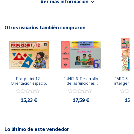
Ver más información
Autor: José Martínez Romero
Editorial: Ediciones Aljibe
Cuenta
ISBN: 9788497003681
Idioma: Español
Otros usuarios también compraron
Área
cliente
Ubicación
Península
y
Progresint 12. 
FUNCI-6. Desarrollo 
FARO 6. Ap
Baleares
Orientación espacio-
de las funciones 
inteligente 
temporal
ejecutivas. 6º de 
en la esc
Canarias,
Primaria.
Prima
Ceuta y
15,23 €
17,59 €
15,
Melilla
Lo último de este vendedor