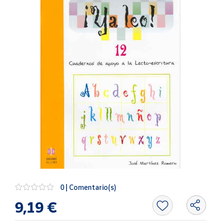
Artesanía
Oficina y
Papelería
Para Canarias,
Ceuta y Melilla
Más
populares
Bono
Cultural
Nuestros
vendedores
Las
novedades
0 | Comentario(s)
de Correos
Market
9,19 €