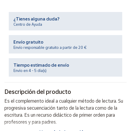
Productos
Solidarios
¿Tienes alguna duda?
Centro de Ayuda
Ayuda
Envío gratuito
Centro
de ayuda
Envío responsable gratuito a partir de 20 €
Contacto
Tiempo estimado de envío
Envío en 4 - 5 día(s)
Vendedores
Descripción del producto
Mapa de
vendedores
Es el complemento ideal a cualquier método de lectura. Su
Hazte
progresiva secuenciación tanto de la lectura como de la
vendedor
escritura. Es un recurso didáctico de primer orden para
Área
profesores y para padres.
vendedor