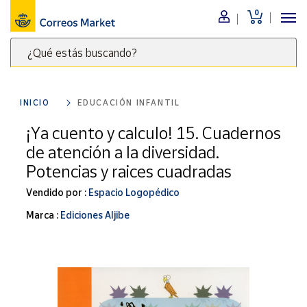
0
Menú
¿Qué estás buscando?
Nuestro
catálogo
Escribe
palabras
INICIO
EDUCACIÓN INFANTIL
clave
Alimentación
para
¡Ya cuento y calculo! 15. Cuadernos
Bebidas
buscar
de atención a la diversidad.
Ocio y cultura
productos
Potencias y raices cuadradas
en
Juguetes y
juegos
Correos
Vendido por :
Espacio Logopédico
Market
Libros y
Marca :
Ediciones Aljibe
.
revistas
Merchandising
y regalos
Tienda de
Correos