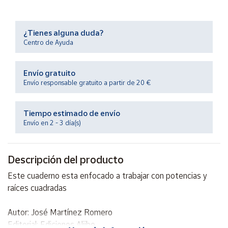
Productos
Solidarios
¿Tienes alguna duda?
Centro de Ayuda
Ayuda
Envío gratuito
Centro
de ayuda
Envío responsable gratuito a partir de 20 €
Contacto
Tiempo estimado de envío
Envío en 2 - 3 día(s)
Vendedores
Descripción del producto
Mapa de
vendedores
Este cuaderno esta enfocado a trabajar con potencias y
Hazte
raíces cuadradas
vendedor
Área
Autor: José Martínez Romero
vendedor
Editorial: Ediciones Aljibe