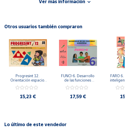
Ver más información
ISBN: 9788497004275
Idioma: Español
Cuenta
Otros usuarios también compraron
Área
cliente
Ubicación
Península
y
Progresint 12. 
FUNCI-6. Desarrollo 
FARO 6. Ap
Baleares
Orientación espacio-
de las funciones 
inteligente 
temporal
ejecutivas. 6º de 
en la esc
Canarias,
Primaria.
Prima
Ceuta y
15,23 €
17,59 €
15,
Melilla
Lo último de este vendedor