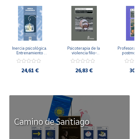
Inercia psicológica. 
Psicoterapia de la 
Profesorado,
Entrenamiento 
violencia filio-
postmode
Emocional para la 
parental. Entre el 
Cambian los
Igualdad de Género.
secreto y la 
cambi
vergüenza.
profes
24,61 €
26,83 €
30,
Camino de Santiago