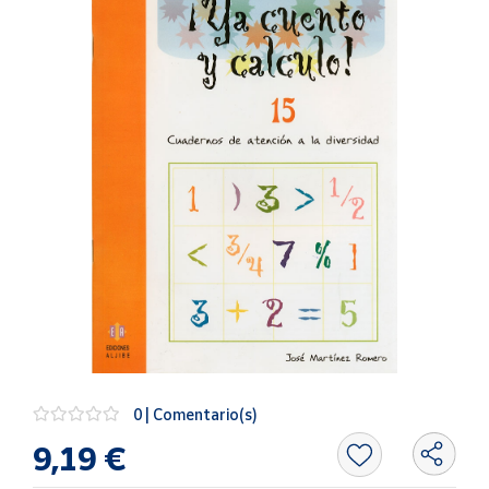
Artesanía
Oficina y
Papelería
Para Canarias,
Ceuta y Melilla
Más
populares
Bono
Cultural
Nuestros
vendedores
Las
novedades
0 | Comentario(s)
de Correos
Market
9,19 €