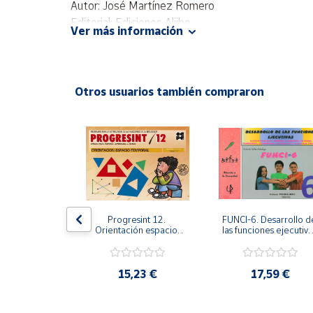
Autor: José Martínez Romero
Productos
Solidarios
Editorial: Ediciones Aljibe
Ver más información
ISBN: 9788497002929
Idioma: Español
Ayuda
Otros usuarios también compraron
Centro
de ayuda
Contacto
Vendedores
Mapa de
 2. Programa 
Progresint 12. 
FUNCI-6. Desarrollo de
oestima. 
Orientación espacio-
las funciones ejecutivas
vendedores
e refuerzo. 
temporal
6º de Primaria.
rno de 
Hazte
ración y 
vendedor
e planos psic
,61 €
15,23 €
17,59 €
Área
vendedor