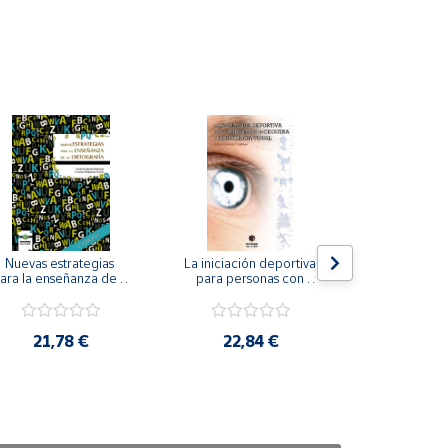
Nuevas estrategias 
La iniciación deportiva 
El método Cl
ara la enseñanza de la 
para personas con 
ortografía.
ceguera y deficiencia 
visual.
18,4
21,78 €
22,84 €