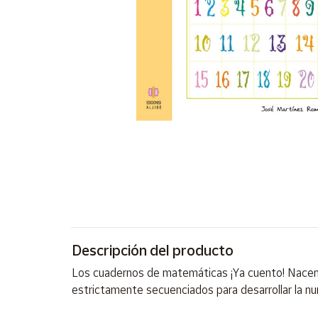
Artesanía
Oficina y
Papelería
Para Canarias,
Ceuta y Melilla
Más
populares
Bono
Cultural
Nuestros
vendedores
Descripción del producto
Las
novedades
Los cuadernos de matemáticas ¡Ya cuento! Nacen d
de Correos
Market
estrictamente secuenciados para desarrollar la nu