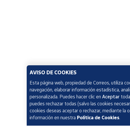
AVISO DE COOKIES
Esta página web, propiedad de Correos, utiliza coo
navegación, elaborar información estadística, anal
personalizada. Puedes hacer clic en
Aceptar
todas
puedes rechazar todas (salvo las cookies necesari
cookies deseas aceptar o rechazar, mediante la 
información en nuestra
Política de Cookies
.