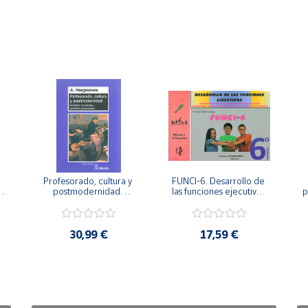
Profesorado, cultura y 
FUNCI-6. Desarrollo de 
 
postmodernidad. 
las funciones ejecutivas. 
p
Cambian los tiempos, 
6º de Primaria.
cambia el profesorado.
30,99 €
17,59 €