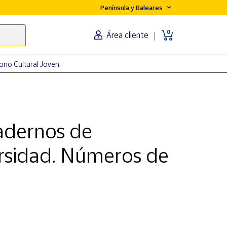
Península y Baleares
0
Área cliente
ono Cultural Joven
uadernos de
ersidad. Números de