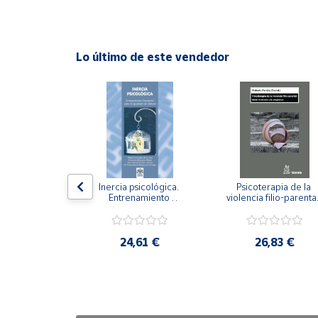
Cuenta
Lo último de este vendedor
Área
cliente
Ubicación
Península
y
n visual y 
Inercia psicológica. 
Psicoterapia de la 
Baleares
 Adaptación 
Entrenamiento 
violencia filio-parental.
. Nivel I ESO.
Emocional para la 
Entre el secreto y la 
Canarias,
Igualdad de Género.
vergüenza.
Ceuta y
,21 €
24,61 €
26,83 €
Melilla