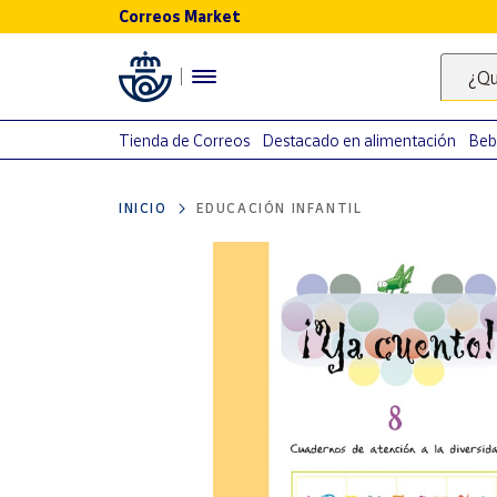
Correos Market
Menú
¿Qu
Nuestro
catálogo
Tienda de Correos
Destacado en alimentación
Beb
Alimentación
INICIO
EDUCACIÓN INFANTIL
Bebidas
Ocio y cultura
Juguetes y
juegos
Libros y
revistas
Merchandising
y regalos
Tienda de
Correos