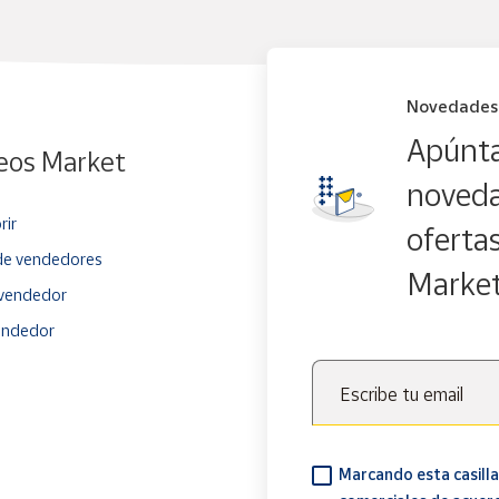
Novedades
Apúnta
eos Market
noveda
rir
oferta
e vendedores
Marke
vendedor
endedor
Escribe tu email
Marcando esta casilla