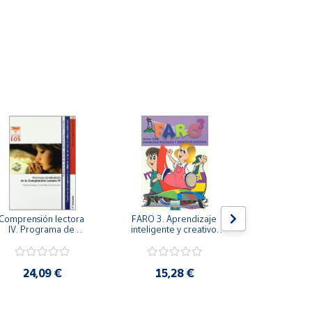
Comprensión lectora 
FARO 3. Aprendizaje 
FARO 2. Apr
IV. Programa de 
inteligente y creativo 
inteligente y
refuerzo de la 
en la escuela. 3º 
en la escu
comprensión lectora 
Primaria.
Prima
IV.
24,09 €
15,28 €
14,1