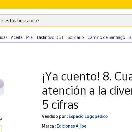
é estás buscando?
Escribe
palabras
clave
idas
Aceite
Miel
Distintivo DGT
Solidario
Camino de Santiago
B
para
buscar
productos
en
¡Ya cuento! 8. C
Correos
Market
atención a la div
.
5 cifras
Vendido por :
Espacio Logopédico
Marca :
Ediciones Aljibe