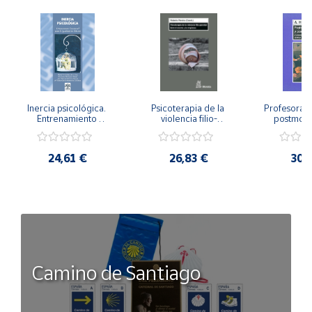
Inercia psicológica. 
Psicoterapia de la 
Profesorado,
Entrenamiento 
violencia filio-
postmode
Emocional para la 
parental. Entre el 
Cambian los
Igualdad de Género.
secreto y la 
cambi
vergüenza.
profes
24,61 €
26,83 €
30,
Camino de Santiago