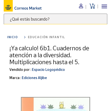
0
Menú
¿Qué estás buscando?
Nuestro
catálogo
Escribe
palabras
INICIO
EDUCACIÓN INFANTIL
clave
Alimentación
para
¡Ya calculo! 6b1. Cuadernos de
Bebidas
buscar
atención a la diversidad.
Ocio y cultura
productos
Multiplicaciones hasta el 5.
en
Juguetes y
juegos
Correos
Vendido por :
Espacio Logopédico
Market
Libros y
Marca :
Ediciones Aljibe
.
revistas
Merchandising
y regalos
Tienda de
Correos