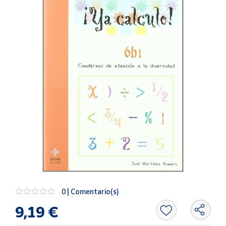
Artesanía
Oficina y
Papelería
Para Canarias,
Ceuta y Melilla
Más
populares
Bono
Cultural
Nuestros
vendedores
Las
novedades
0 | Comentario(s)
de Correos
Market
9,19 €