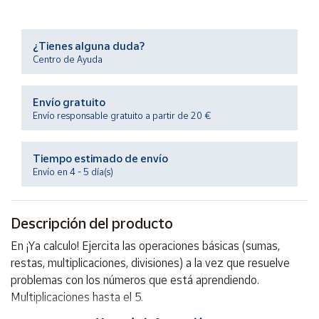
Productos
Solidarios
¿Tienes alguna duda?
Centro de Ayuda
Ayuda
Envío gratuito
Centro
de ayuda
Envío responsable gratuito a partir de 20 €
Contacto
Tiempo estimado de envío
Envío en 4 - 5 día(s)
Vendedores
Descripción del producto
Mapa de
vendedores
En ¡Ya calculo! Ejercita las operaciones básicas (sumas,
Hazte
restas, multiplicaciones, divisiones) a la vez que resuelve
vendedor
problemas con los números que está aprendiendo.
Área
Multiplicaciones hasta el 5.
vendedor