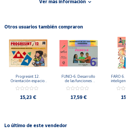
Ver más información
Autor: José Martínez Romero
Editorial: Ediciones Aljibe
Cuenta
ISBN: 9788497004350
Idioma: Español
Otros usuarios también compraron
Área
cliente
Ubicación
Península
y
Progresint 12. 
FUNCI-6. Desarrollo 
FARO 6. Ap
Baleares
Orientación espacio-
de las funciones 
inteligente 
temporal
ejecutivas. 6º de 
en la esc
Canarias,
Primaria.
Prima
Ceuta y
15,23 €
17,59 €
15,
Melilla
Lo último de este vendedor