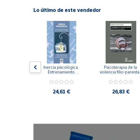
Lo último de este vendedor
Cuenta
Área
cliente
Ubicación
n visual y 
Inercia psicológica. 
Psicoterapia de la 
 Adaptación 
Entrenamiento 
violencia filio-parental.
Península
. Nivel I ESO.
Emocional para la 
Entre el secreto y la 
y
Igualdad de Género.
vergüenza.
Baleares
,21 €
24,61 €
26,83 €
Canarias,
Ceuta y
Melilla