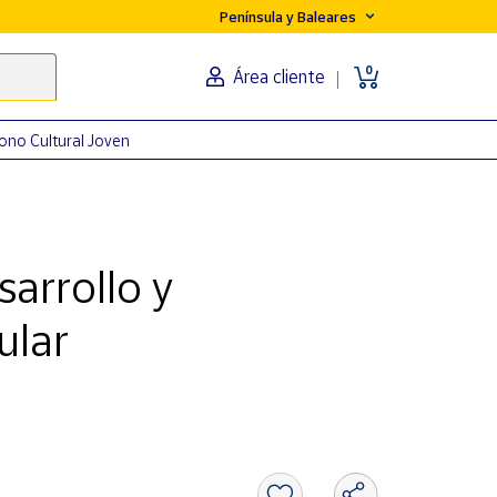
Península y Baleares
0
Área cliente
ono Cultural Joven
sarrollo y
ular