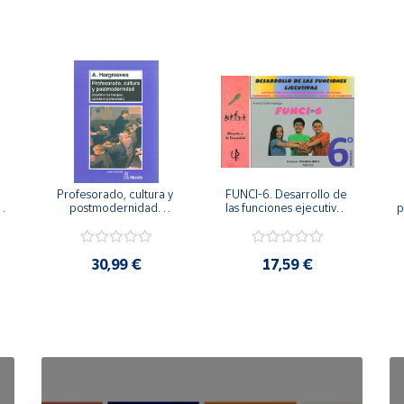
Profesorado, cultura y 
FUNCI-6. Desarrollo de 
 
postmodernidad. 
las funciones ejecutivas. 
p
Cambian los tiempos, 
6º de Primaria.
cambia el profesorado.
30,99 €
17,59 €