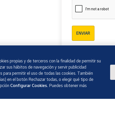
Verificación reCAPTCH
ENVIAR
kies propias y de terceros con la finalidad de permitir su
izar sus hábitos de navegación y servir publicidad
 para permitir el uso de todas las cookies. También
as) en el botón Rechazar todas, o elegir qué tipo de
opción
Configurar Cookies.
Puedes obtener más