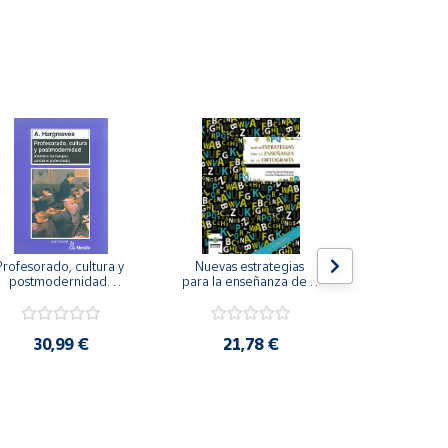
Profesorado, cultura y 
Nuevas estrategias 
La iniciación
postmodernidad. 
para la enseñanza de la 
para perso
Cambian los tiempos, 
ortografía.
ceguera y de
ambia el profesorado.
visu
30,99 €
21,78 €
22,8