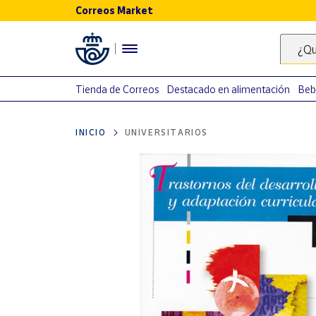
Correos Market
Menú
¿Qu
Nuestro
catálogo
Tienda de Correos
Destacado en alimentación
Beb
Alimentación
INICIO
UNIVERSITARIOS
Bebidas
Ocio y cultura
Juguetes y
juegos
Libros y
revistas
Merchandising
y regalos
Tienda de
Correos