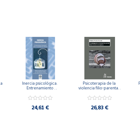
a 
Inercia psicológica. 
Psicoterapia de la 
 
Entrenamiento 
violencia filio-parental. 
a
Emocional para la 
Entre el secreto y la 
Igualdad de Género.
vergüenza.
c
24,61 €
26,83 €