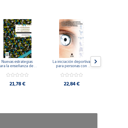
Nuevas estrategias 
La iniciación deportiva 
El método Cl
ara la enseñanza de la 
para personas con 
ortografía.
ceguera y deficiencia 
visual.
18,4
21,78 €
22,84 €