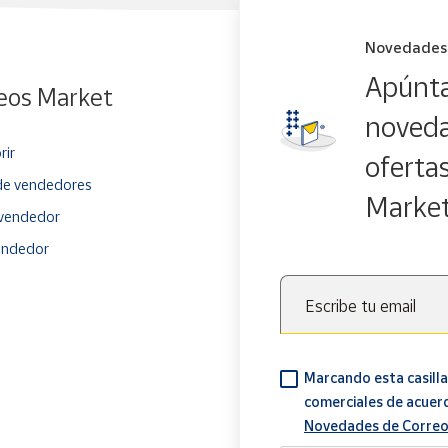
Novedades
Apúnta
eos Market
noveda
rir
oferta
e vendedores
Marke
vendedor
endedor
Escribe tu email
Marcando esta casilla
comerciales de acuer
Novedades de Correo