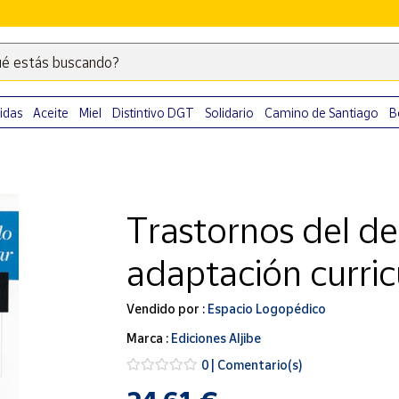
é estás buscando?
Escribe
palabras
clave
idas
Aceite
Miel
Distintivo DGT
Solidario
Camino de Santiago
B
para
buscar
productos
en
Trastornos del de
Correos
Market
adaptación curric
.
Vendido por :
Espacio Logopédico
Marca :
Ediciones Aljibe
0 | Comentario(s)