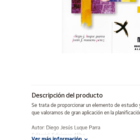
Artesanía
Oficina y
Papelería
Para Canarias,
Ceuta y Melilla
Más
populares
Bono
Cultural
Descripción del producto
Nuestros
vendedores
Se trata de proporcionar un elemento de estudio y r
Las
que valoramos de gran aplicación en la planificaci
novedades
de Correos
Market
Autor: Diego Jesús Luque Parra
Editorial: Ediciones Aljibe
Ver más información