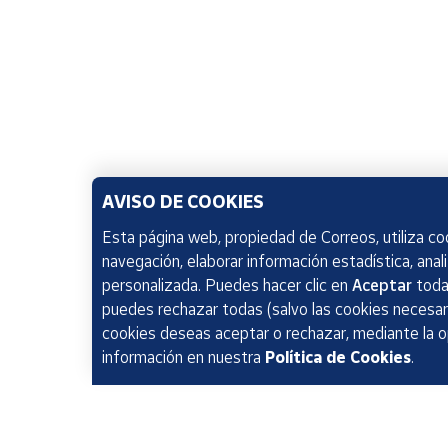
AVISO DE COOKIES
Esta página web, propiedad de Correos, utiliza coo
navegación, elaborar información estadística, anal
personalizada. Puedes hacer clic en
Aceptar
todas
puedes rechazar todas (salvo las cookies necesari
cookies deseas aceptar o rechazar, mediante la 
información en nuestra
Política de Cookies
.