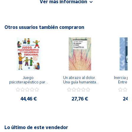
Ver más información
Autor: Juan Sáez Carreras
Editorial: Ediciones Aljibe
Cuenta
ISBN: 9788497000871
Idioma: Español
Otros usuarios también compraron
Área
cliente
Ubicación
Península
y
Juego 
Un abrazo al dolor. 
Inercia psi
Baleares
psicoterapéutico para 
Una guía humanista 
Entrena
el desarrollo 
para el tratamiento 
Emocional
Canarias,
emocional. 
del trauma
Igualdad 
Psicoterapia Gestalt 
Ceuta y
44,46 €
27,76 €
24,
para niños y jóvenes
Melilla
Lo último de este vendedor