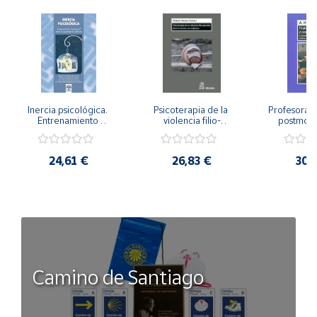
Inercia psicológica. 
Psicoterapia de la 
Profesorado,
Entrenamiento 
violencia filio-
postmode
Emocional para la 
parental. Entre el 
Cambian los
Igualdad de Género.
secreto y la 
cambi
vergüenza.
profes
24,61 €
26,83 €
30,
Camino de Santiago