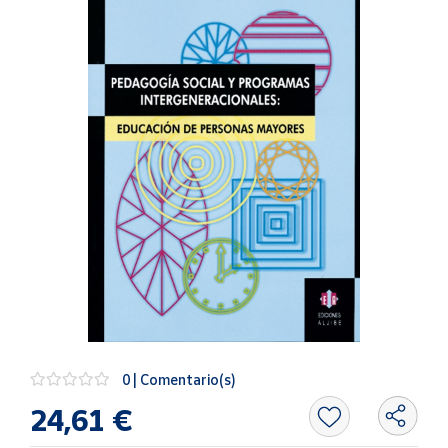
Artesanía
Oficina y
Papelería
Para Canarias,
Ceuta y Melilla
Más
populares
Bono
Cultural
Nuestros
vendedores
Las
novedades
0 | Comentario(s)
de Correos
Market
24,61 €