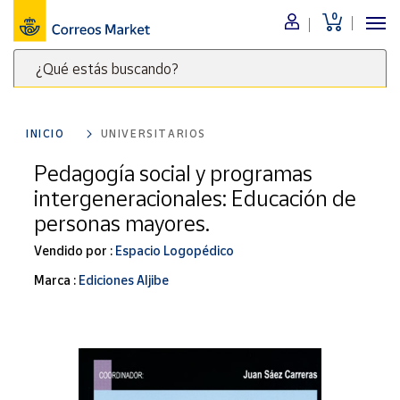
0
Menú
¿Qué estás buscando?
Nuestro
catálogo
Escribe
palabras
INICIO
UNIVERSITARIOS
clave
Alimentación
para
Pedagogía social y programas
Bebidas
buscar
intergeneracionales: Educación de
Ocio y cultura
productos
personas mayores.
en
Juguetes y
juegos
Correos
Vendido por :
Espacio Logopédico
Market
Libros y
Marca :
Ediciones Aljibe
.
revistas
Merchandising
y regalos
Tienda de
Correos