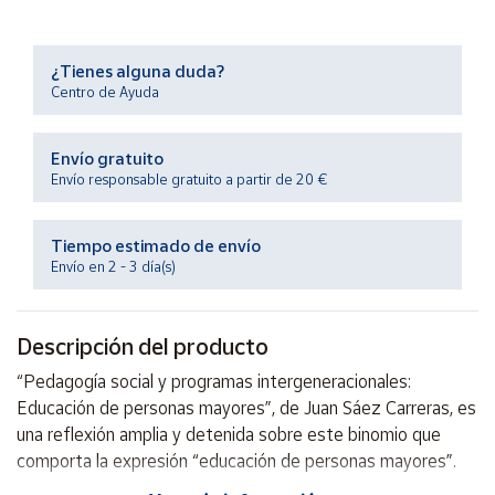
Productos
Solidarios
¿Tienes alguna duda?
Centro de Ayuda
Ayuda
Envío gratuito
Centro
de ayuda
Envío responsable gratuito a partir de 20 €
Contacto
Tiempo estimado de envío
Envío en 2 - 3 día(s)
Vendedores
Descripción del producto
Mapa de
vendedores
“Pedagogía social y programas intergeneracionales:
Hazte
Educación de personas mayores”, de Juan Sáez Carreras, es
vendedor
una reflexión amplia y detenida sobre este binomio que
Área
comporta la expresión “educación de personas mayores”.
vendedor