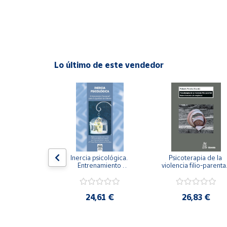
Cuenta
Área
cliente
Lo último de este vendedor
Ubicación
Península
y
Baleares
Canarias,
n visual y 
Inercia psicológica. 
Psicoterapia de la 
Ceuta y
 Adaptación 
Entrenamiento 
violencia filio-parental.
. Nivel I ESO.
Melilla
Emocional para la 
Entre el secreto y la 
Igualdad de Género.
vergüenza.
,21 €
24,61 €
26,83 €