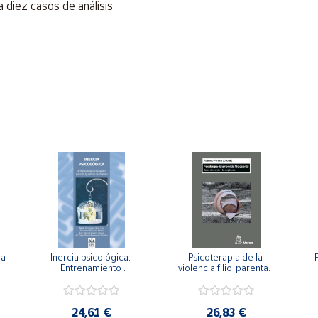
 diez casos de análisis
a 
Inercia psicológica. 
Psicoterapia de la 
 
Entrenamiento 
violencia filio-parental. 
a
Emocional para la 
Entre el secreto y la 
Igualdad de Género.
vergüenza.
c
24,61 €
26,83 €