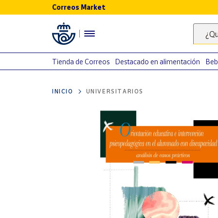
Correos Market
Menú
¿Qu
Nuestro
catálogo
Tienda de Correos
Destacado en alimentación
Beb
Alimentación
INICIO
UNIVERSITARIOS
Bebidas
Ocio y cultura
Juguetes y
juegos
Libros y
revistas
Merchandising
y regalos
Tienda de
Correos