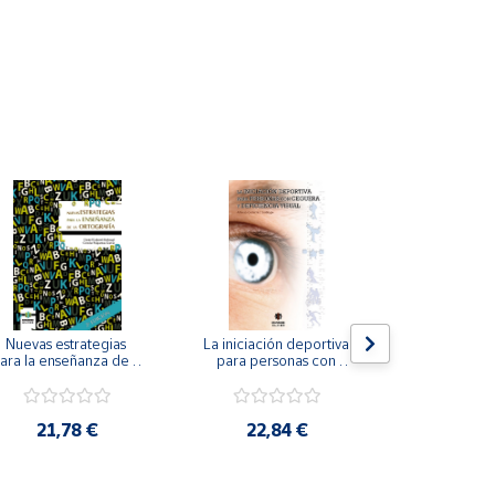
Nuevas estrategias 
La iniciación deportiva 
El método Cl
ara la enseñanza de la 
para personas con 
ortografía.
ceguera y deficiencia 
visual.
18,4
21,78 €
22,84 €