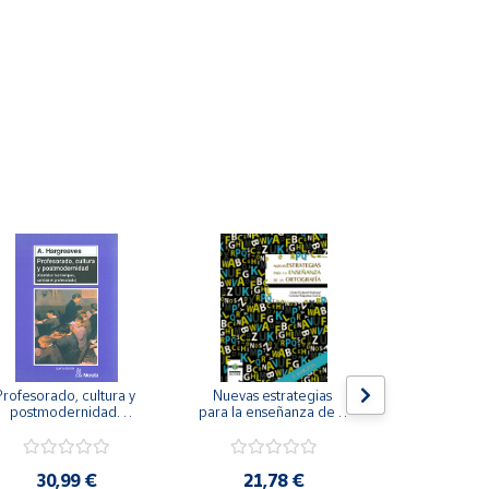
Profesorado, cultura y 
Nuevas estrategias 
La iniciación
postmodernidad. 
para la enseñanza de la 
para perso
Cambian los tiempos, 
ortografía.
ceguera y de
ambia el profesorado.
visu
30,99 €
21,78 €
22,8