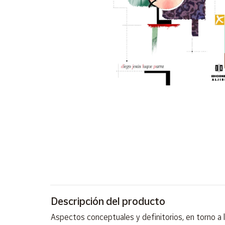
Artesanía
Oficina y
Papelería
Para Canarias,
Ceuta y Melilla
Más
populares
Bono
Cultural
Nuestros
vendedores
Las
novedades
de Correos
Descripción del producto
Market
Aspectos conceptuales y definitorios, en torno a 