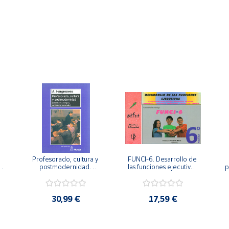
Profesorado, cultura y 
FUNCI-6. Desarrollo de 
 
postmodernidad. 
las funciones ejecutivas. 
p
Cambian los tiempos, 
6º de Primaria.
cambia el profesorado.
30,99 €
17,59 €