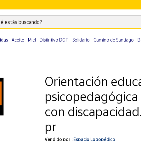
é estás buscando?
Escribe
palabras
clave
idas
Aceite
Miel
Distintivo DGT
Solidario
Camino de Santiago
B
para
buscar
productos
en
Orientación educa
Correos
Market
psicopedagógica
.
con discapacidad.
pr
Vendido por :
Espacio Logopédico