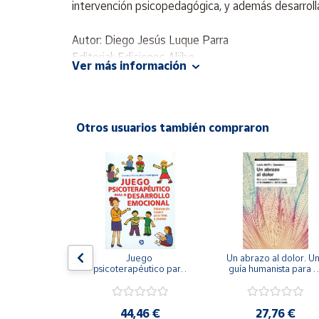
intervención psicopedagógica, y además desarrolla
Productos
Solidarios
Autor: Diego Jesús Luque Parra
Editorial: Ediciones Aljibe
Ayuda
Ver más información
ISBN: 9788497003377
Idioma: Español
Centro
de ayuda
Otros usuarios también compraron
Contacto
Vendedores
Mapa de
vendedores
gramar las 
Juego 
Un abrazo al dolor. Un
Hazte
encias. 
psicoterapéutico para 
guía humanista para el
vendedor
men II.
el desarrollo 
tratamiento del traum
emocional. 
Área
Psicoterapia Gestalt 
vendedor
para niños y jóvenes
,75 €
44,46 €
27,76 €