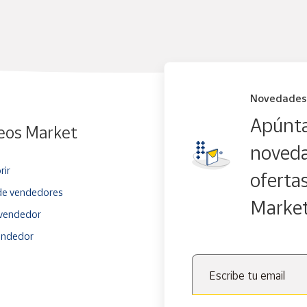
Novedades
Apúnta
eos Market
noveda
rir
oferta
e vendedores
Marke
vendedor
endedor
Escribe tu email