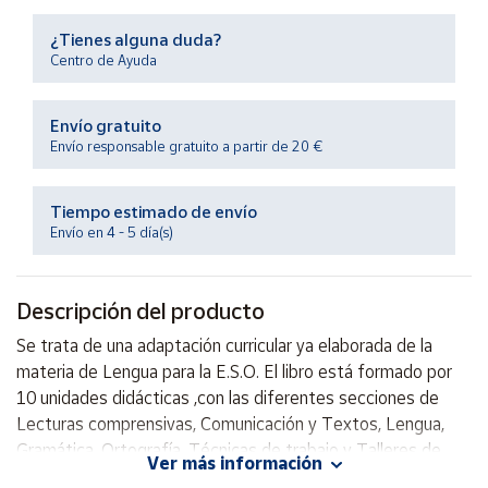
Productos
Solidarios
¿Tienes alguna duda?
Centro de Ayuda
Ayuda
Envío gratuito
Envío responsable gratuito a partir de 20 €
Centro
de ayuda
Tiempo estimado de envío
Contacto
Envío en 4 - 5 día(s)
Vendedores
Descripción del producto
Mapa de
Se trata de una adaptación curricular ya elaborada de la
vendedores
materia de Lengua para la E.S.O. El libro está formado por
Hazte
10 unidades didácticas ,con las diferentes secciones de
vendedor
Lecturas comprensivas, Comunicación y Textos, Lengua,
Gramática, Ortografía, Técnicas de trabajo y Talleres de
Área
Ver más información
vendedor
escritura.