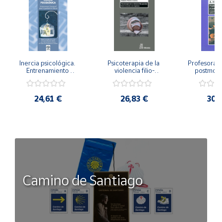
Inercia psicológica. 
Psicoterapia de la 
Profesorado,
Entrenamiento 
violencia filio-
postmode
Emocional para la 
parental. Entre el 
Cambian los
Igualdad de Género.
secreto y la 
cambi
vergüenza.
profes
24,61 €
26,83 €
30,
Camino de Santiago