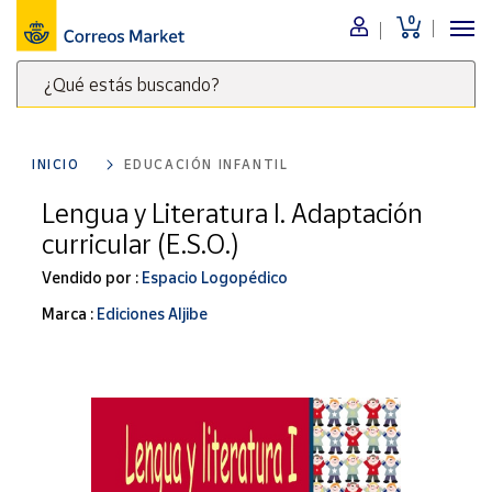
0
Menú
¿Qué estás buscando?
Nuestro
catálogo
Escribe
palabras
INICIO
EDUCACIÓN INFANTIL
clave
Alimentación
para
Lengua y Literatura I. Adaptación
Bebidas
buscar
curricular (E.S.O.)
Ocio y cultura
productos
en
Vendido por :
Espacio Logopédico
Juguetes y
juegos
Correos
Marca :
Ediciones Aljibe
Market
Libros y
.
revistas
Merchandising
y regalos
Tienda de
Correos