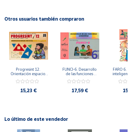
Autor: Antonio F. Cervera Pulido
Cuenta
Editorial: Ediciones Aljibe
Otros usuarios también compraron
ISBN: 9788497003872
Área
Idioma: Español
cliente
Ubicación
Progresint 12. 
FUNCI-6. Desarrollo 
FARO 6. Ap
Península
Orientación espacio-
de las funciones 
inteligente 
y
temporal
ejecutivas. 6º de 
en la esc
Baleares
Primaria.
Prima
15,23 €
17,59 €
15,
Canarias,
Ceuta y
Melilla
Lo último de este vendedor