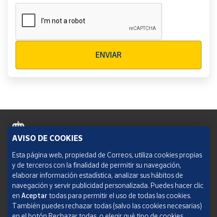
Verificación reCAPTCHA
ENVIAR
AVISO DE COOKIES
Política de cookies
Esta página web, propiedad de Correos, utiliza cookies propias
y de terceros con la finalidad de permitir su navegación,
Aviso legal
elaborar información estadística, analizar sus hábitos de
navegación y servir publicidad personalizada. Puedes hacer clic
Condiciones del servicio
en
Aceptar
todas para permitir el uso de todas las cookies.
También puedes rechazar todas (salvo las cookies necesarias)
Política de Privacidad Web
en el botón Rechazar todas, o elegir qué tipo de cookies