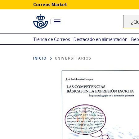
Correos Market
Menú
¿Qu
Nuestro
catálogo
Tienda de Correos
Destacado en alimentación
Beb
Alimentación
INICIO
UNIVERSITARIOS
Bebidas
Ocio y cultura
Juguetes y
juegos
Libros y
revistas
Merchandising
y regalos
Tienda de
Correos