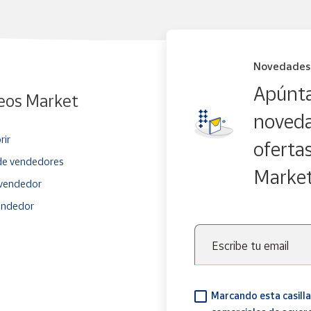
Novedades
Apúnta
eos Market
noveda
rir
oferta
e vendedores
Marke
vendedor
endedor
Escribe tu email
Marcando esta casilla