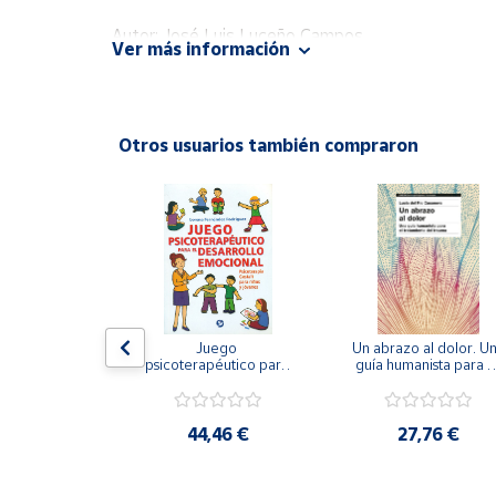
Productos
Solidarios
Autor: José Luis Luceño Campos
Ver más información
Editorial: Ediciones Aljibe
ISBN: 9788497004411
Ayuda
Idioma: Español
Otros usuarios también compraron
Centro
de ayuda
Contacto
Vendedores
Mapa de
gramar las 
Juego 
Un abrazo al dolor. Un
encias. 
psicoterapéutico para 
guía humanista para el
vendedores
men II.
el desarrollo 
tratamiento del traum
emocional. 
Hazte
Psicoterapia Gestalt 
vendedor
para niños y jóvenes
,75 €
44,46 €
27,76 €
Área
vendedor