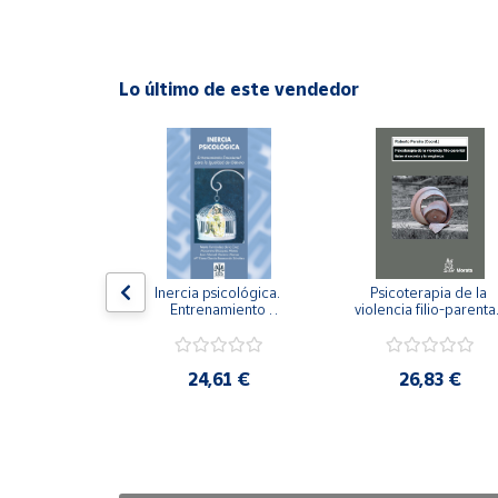
Cuenta
Lo último de este vendedor
Área
cliente
Ubicación
Península
y
n visual y 
Inercia psicológica. 
Psicoterapia de la 
Baleares
 Adaptación 
Entrenamiento 
violencia filio-parental.
. Nivel I ESO.
Emocional para la 
Entre el secreto y la 
Canarias,
Igualdad de Género.
vergüenza.
Ceuta y
,21 €
24,61 €
26,83 €
Melilla