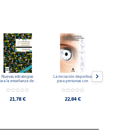
Nuevas estrategias 
La iniciación deportiva 
El método Cl
ara la enseñanza de la 
para personas con 
ortografía.
ceguera y deficiencia 
visual.
18,4
21,78 €
22,84 €