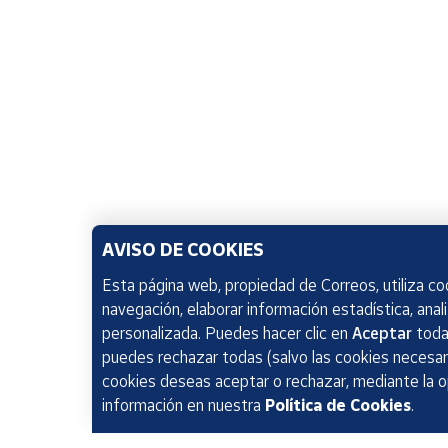
AVISO DE COOKIES
Esta página web, propiedad de Correos, utiliza coo
navegación, elaborar información estadística, anal
personalizada. Puedes hacer clic en
Aceptar
todas
puedes rechazar todas (salvo las cookies necesari
cookies deseas aceptar o rechazar, mediante la 
información en nuestra
Política de Cookies
.