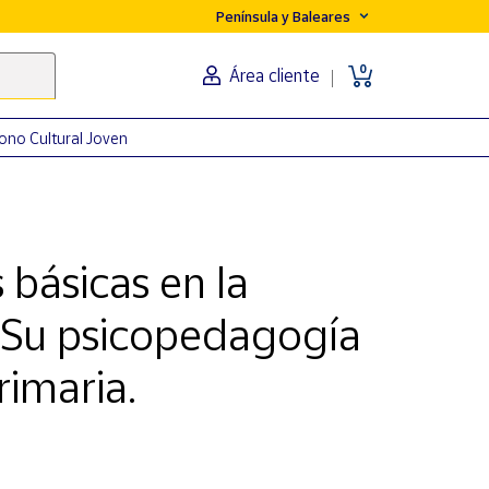
Península y Baleares
0
Área cliente
ono Cultural Joven
básicas en la
. Su psicopedagogía
rimaria.