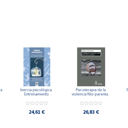
a 
Inercia psicológica. 
Psicoterapia de la 
 
Entrenamiento 
violencia filio-parental. 
a
Emocional para la 
Entre el secreto y la 
Igualdad de Género.
vergüenza.
c
24,61 €
26,83 €