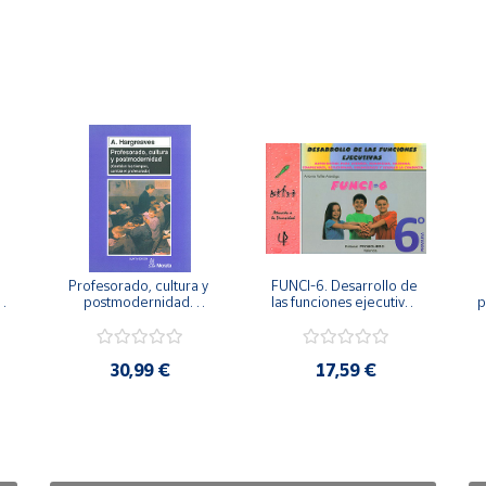
Profesorado, cultura y 
FUNCI-6. Desarrollo de 
 
postmodernidad. 
las funciones ejecutivas. 
p
Cambian los tiempos, 
6º de Primaria.
cambia el profesorado.
30,99 €
17,59 €