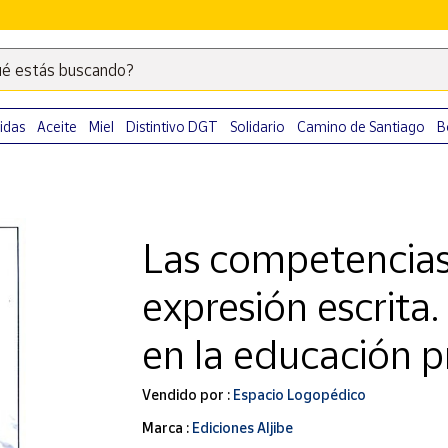
é estás buscando?
Escribe
palabras
clave
idas
Aceite
Miel
Distintivo DGT
Solidario
Camino de Santiago
B
para
buscar
productos
en
Las competencias 
Correos
Market
expresión escrita
.
en la educación p
Vendido por :
Espacio Logopédico
Marca :
Ediciones Aljibe