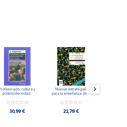
Profesorado, cultura y 
Nuevas estrategias 
La iniciación
postmodernidad. 
para la enseñanza de la 
para perso
Cambian los tiempos, 
ortografía.
ceguera y de
ambia el profesorado.
visu
30,99 €
21,78 €
22,8