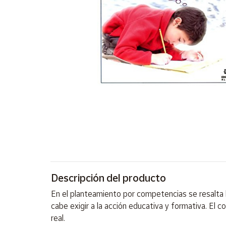
Artesanía
Oficina y
Papelería
Para Canarias,
Ceuta y Melilla
Más
populares
Bono
Cultural
Nuestros
vendedores
Descripción del producto
Las
novedades
En el planteamiento por competencias se resalta l
de Correos
Market
cabe exigir a la acción educativa y formativa. El 
real.