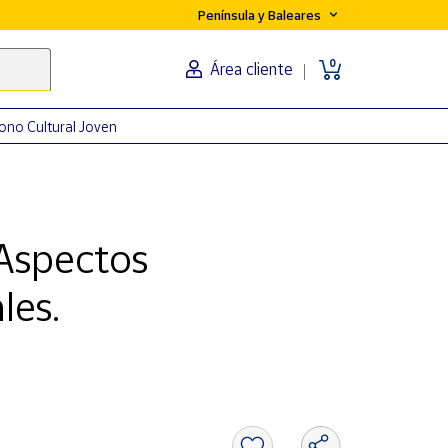
Península y Baleares
0
Área cliente
ono Cultural Joven
 Aspectos
les.