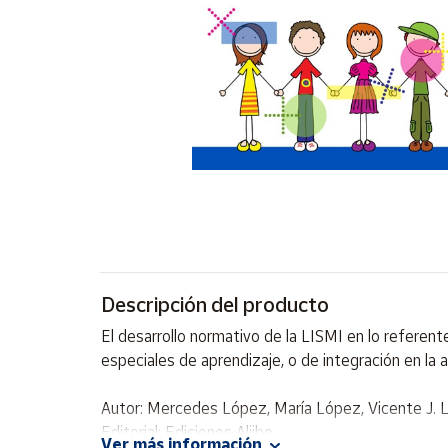
Artesanía
Oficina y
Papelería
Para Canarias,
Ceuta y Melilla
Más
populares
Bono
Cultural
Descripción del producto
Nuestros
vendedores
El desarrollo normativo de la LISMI en lo referen
Las
especiales de aprendizaje, o de integración en la 
novedades
de Correos
Market
Autor: Mercedes López, María López, Vicente J. L
Editorial: Ediciones Aljibe
Ver más información