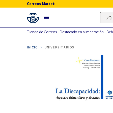
Correos Market
Menú
¿Qu
Nuestro
catálogo
Tienda de Correos
Destacado en alimentación
Beb
Alimentación
INICIO
UNIVERSITARIOS
Bebidas
Ocio y cultura
Juguetes y
juegos
Libros y
revistas
Merchandising
y regalos
Tienda de
Correos