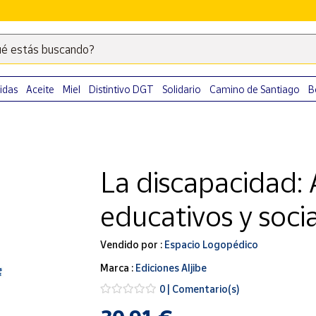
é estás buscando?
Escribe
palabras
clave
idas
Aceite
Miel
Distintivo DGT
Solidario
Camino de Santiago
B
para
buscar
productos
en
La discapacidad:
Correos
Market
educativos y socia
.
Vendido por :
Espacio Logopédico
Marca :
Ediciones Aljibe
0 | Comentario(s)