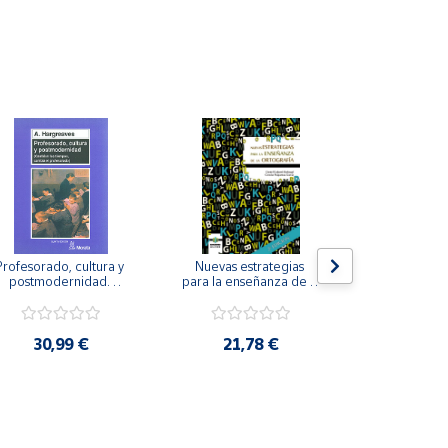
Profesorado, cultura y 
Nuevas estrategias 
La iniciación
postmodernidad. 
para la enseñanza de la 
para perso
Cambian los tiempos, 
ortografía.
ceguera y de
ambia el profesorado.
visu
30,99 €
21,78 €
22,8