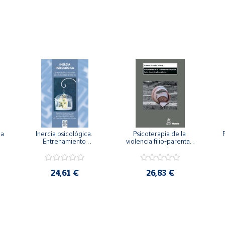
a 
Inercia psicológica. 
Psicoterapia de la 
 
Entrenamiento 
violencia filio-parental. 
a
Emocional para la 
Entre el secreto y la 
Igualdad de Género.
vergüenza.
c
24,61 €
26,83 €