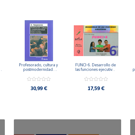
Profesorado, cultura y 
FUNCI-6. Desarrollo de 
 
postmodernidad. 
las funciones ejecutivas. 
p
Cambian los tiempos, 
6º de Primaria.
cambia el profesorado.
30,99 €
17,59 €