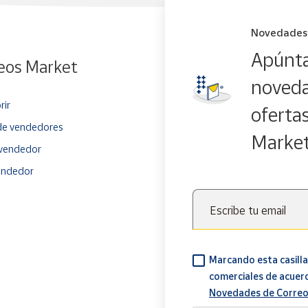
Novedades
Apúnta
eos Market
noveda
rir
oferta
e vendedores
Marke
vendedor
endedor
Escribe tu email
Marcando esta casilla
comerciales de acuer
Novedades de Correo