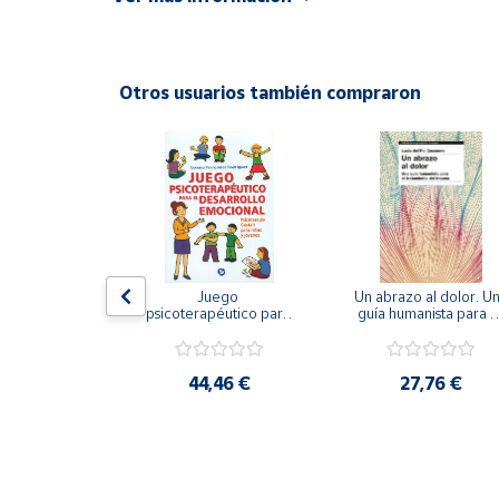
ISBN: 9788497005296
Productos
Solidarios
Idioma: Español
Otros usuarios también compraron
Ayuda
Centro
de ayuda
Contacto
Vendedores
gramar las 
Juego 
Un abrazo al dolor. Un
encias. 
psicoterapéutico para 
guía humanista para el
men II.
el desarrollo 
tratamiento del traum
emocional. 
Mapa de
Psicoterapia Gestalt 
vendedores
para niños y jóvenes
,75 €
44,46 €
27,76 €
Hazte
vendedor
Área
vendedor