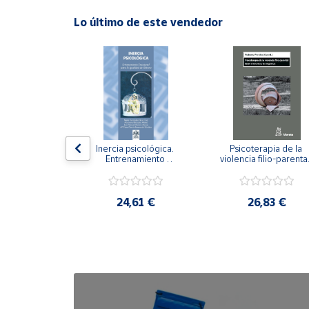
Lo último de este vendedor
Cuenta
Área
cliente
Ubicación
n visual y 
Inercia psicológica. 
Psicoterapia de la 
 Adaptación 
Entrenamiento 
violencia filio-parental.
Península
. Nivel I ESO.
Emocional para la 
Entre el secreto y la 
y
Igualdad de Género.
vergüenza.
Baleares
,21 €
24,61 €
26,83 €
Canarias,
Ceuta y
Melilla