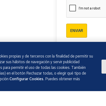
Verificación reCAPTCH
ENVIAR
kies propias y de terceros con la finalidad de permitir su
izar sus hábitos de navegación y servir publicidad
 para permitir el uso de todas las cookies. También
as) en el botón Rechazar todas, o elegir qué tipo de
opción
Configurar Cookies.
Puedes obtener más