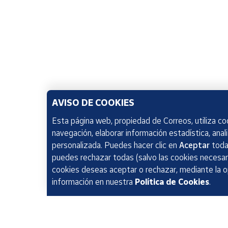
AVISO DE COOKIES
Esta página web, propiedad de Correos, utiliza coo
navegación, elaborar información estadística, anal
personalizada. Puedes hacer clic en
Aceptar
todas
puedes rechazar todas (salvo las cookies necesari
cookies deseas aceptar o rechazar, mediante la 
información en nuestra
Política de Cookies
.