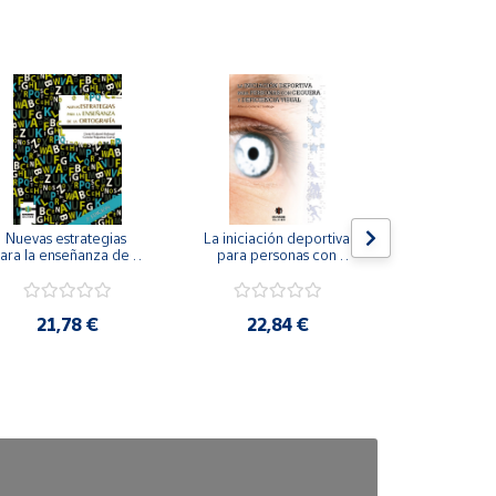
Nuevas estrategias 
La iniciación deportiva 
El método Cl
ara la enseñanza de la 
para personas con 
ortografía.
ceguera y deficiencia 
visual.
18,4
21,78 €
22,84 €