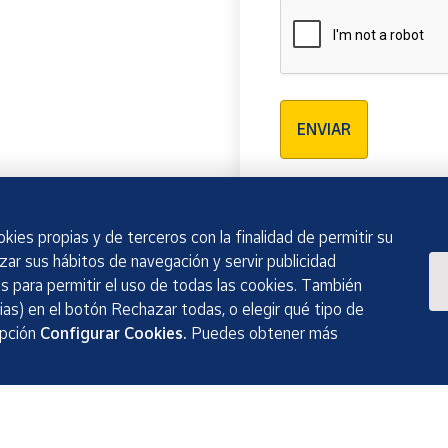
Verificación reCAPTCH
ENVIAR
kies propias y de terceros con la finalidad de permitir su
izar sus hábitos de navegación y servir publicidad
 para permitir el uso de todas las cookies. También
as) en el botón Rechazar todas, o elegir qué tipo de
opción
Configurar Cookies.
Puedes obtener más