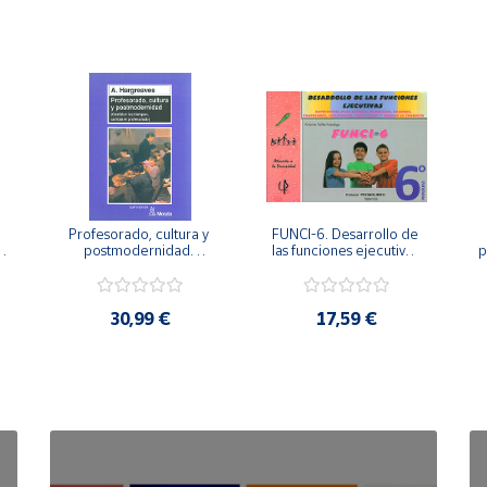
Profesorado, cultura y 
FUNCI-6. Desarrollo de 
 
postmodernidad. 
las funciones ejecutivas. 
p
Cambian los tiempos, 
6º de Primaria.
cambia el profesorado.
30,99 €
17,59 €