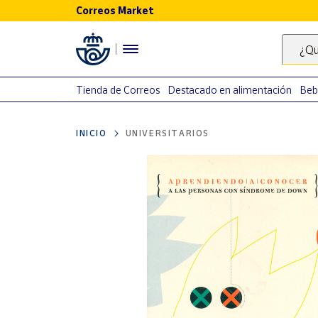
Correos Market
Menú
¿Qu
Nuestro
catálogo
Tienda de Correos
Destacado en alimentación
Beb
Alimentación
INICIO
UNIVERSITARIOS
Bebidas
Ocio y cultura
Juguetes y
juegos
Libros y
revistas
Merchandising
y regalos
Tienda de
Correos