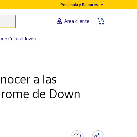
Península y Baleares
0
Área cliente
ono Cultural Joven
nocer a las
ndrome de Down