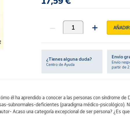
17,59 €
AÑADIR
Unidades
Envío gr
¿Tienes alguna duda?
Envío resp
Centro de Ayuda
partir de 
ir cómo él ha aprendido a conocer a las personas con síndrome 
s-subnormales-deficientes (paradigma médico-psicológico). No l
autor- Acaso una categoría excepcional de ser persona? ¿Es que 