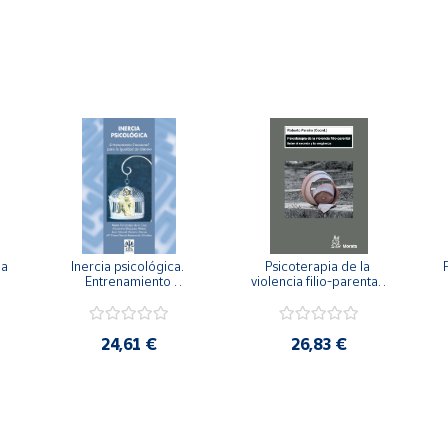
a 
Inercia psicológica. 
Psicoterapia de la 
 
Entrenamiento 
violencia filio-parental. 
a
Emocional para la 
Entre el secreto y la 
Igualdad de Género.
vergüenza.
c
24,61 €
26,83 €