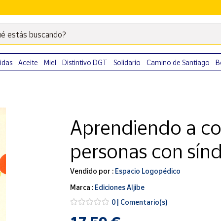
é estás buscando?
Escribe
palabras
clave
idas
Aceite
Miel
Distintivo DGT
Solidario
Camino de Santiago
B
para
buscar
productos
en
Aprendiendo a co
Correos
Market
personas con sí
.
Vendido por :
Espacio Logopédico
Marca :
Ediciones Aljibe
0 | Comentario(s)