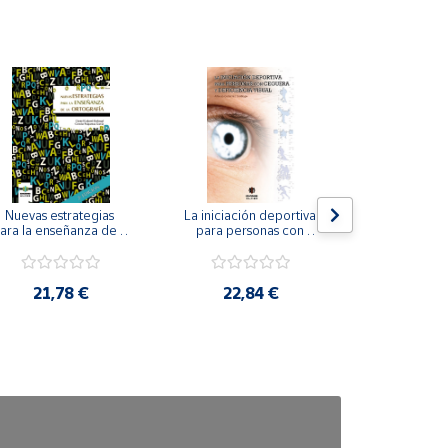
Nuevas estrategias 
La iniciación deportiva 
El método Cl
ara la enseñanza de la 
para personas con 
ortografía.
ceguera y deficiencia 
visual.
18,4
21,78 €
22,84 €