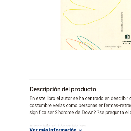
Artesanía
Oficina y
Papelería
Para Canarias,
Ceuta y Melilla
Más
populares
Bono
Cultural
Descripción del producto
Nuestros
vendedores
En este libro el autor se ha centrado en describ
Las
costumbre verlas como personas enfermas-retrasa
novedades
significa ser Síndrome de Down? ?se pregunta el 
de Correos
Market
Autor: Miguel López Melero
Ver más información