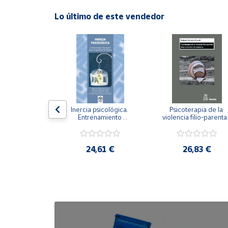
Lo último de este vendedor
Cuenta
Área
cliente
Ubicación
n visual y 
Inercia psicológica. 
Psicoterapia de la 
 Adaptación 
Entrenamiento 
violencia filio-parental.
Península
. Nivel I ESO.
Emocional para la 
Entre el secreto y la 
y
Igualdad de Género.
vergüenza.
Baleares
,21 €
24,61 €
26,83 €
Canarias,
Ceuta y
Melilla