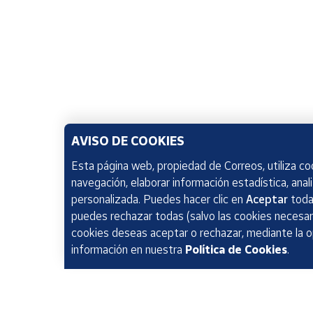
AVISO DE COOKIES
Esta página web, propiedad de Correos, utiliza coo
navegación, elaborar información estadística, anal
personalizada. Puedes hacer clic en
Aceptar
todas
puedes rechazar todas (salvo las cookies necesari
cookies deseas aceptar o rechazar, mediante la 
información en nuestra
Política de Cookies
.