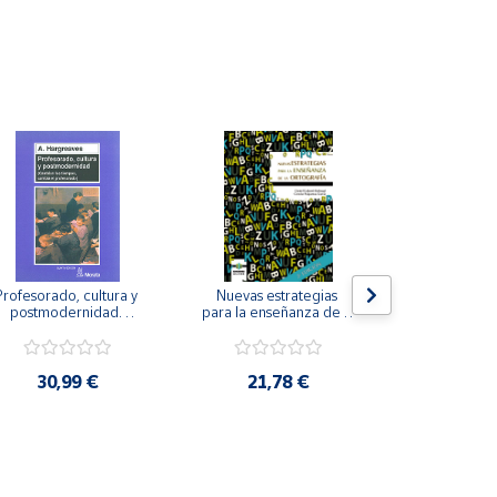
Profesorado, cultura y 
Nuevas estrategias 
La iniciación
postmodernidad. 
para la enseñanza de la 
para perso
Cambian los tiempos, 
ortografía.
ceguera y de
ambia el profesorado.
visu
30,99 €
21,78 €
22,8