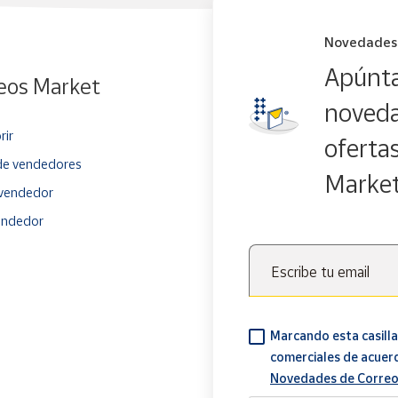
Novedades
Apúnta
eos Market
noveda
rir
oferta
e vendedores
Marke
vendedor
endedor
Escribe tu email
Marcando esta casilla
comerciales de acuer
Novedades de Correo