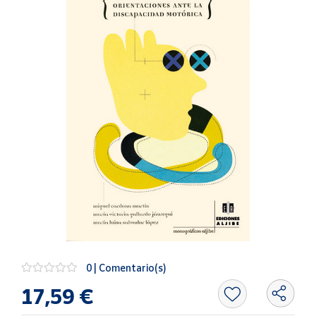
Artesanía
Oficina y
Papelería
Para Canarias,
Ceuta y Melilla
Más
populares
Bono
Cultural
Nuestros
vendedores
Las
novedades
0 | Comentario(s)
de Correos
Market
17,59 €