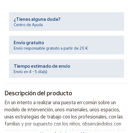
Productos
Solidarios
¿Tienes alguna duda?
Centro de Ayuda
Ayuda
Envío gratuito
Centro
de ayuda
Envío responsable gratuito a partir de 20 €
Contacto
Tiempo estimado de envío
Envío en 4 - 5 día(s)
Vendedores
Descripción del producto
Mapa de
vendedores
En un intento a realizar una puesta en común sobre un
Hazte
modelo de intervención, unos materiales, unos espacios,
vendedor
unas estrategias de trabajo con los profesionales, con las
Área
familias y por supuesto con los niños, observándolos con
vendedor
atención y cariño, estos tres profesionales del campo de la