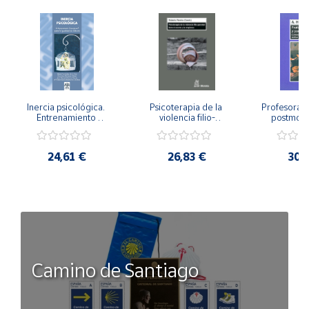
Inercia psicológica. 
Psicoterapia de la 
Profesorado,
Entrenamiento 
violencia filio-
postmode
Emocional para la 
parental. Entre el 
Cambian los
Igualdad de Género.
secreto y la 
cambi
vergüenza.
profes
24,61 €
26,83 €
30,
Camino de Santiago