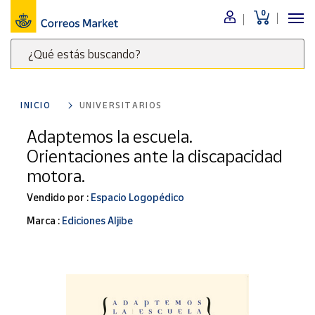
0
Menú
¿Qué estás buscando?
Nuestro
catálogo
Escribe
palabras
INICIO
UNIVERSITARIOS
clave
Alimentación
para
Adaptemos la escuela.
Bebidas
buscar
Orientaciones ante la discapacidad
Ocio y cultura
productos
motora.
en
Juguetes y
juegos
Correos
Vendido por :
Espacio Logopédico
Market
Libros y
Marca :
Ediciones Aljibe
.
revistas
Merchandising
y regalos
Tienda de
Correos