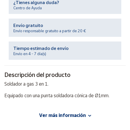
¿Tienes alguna duda?
Productos
Solidarios
Centro de Ayuda
Envío gratuito
Ayuda
Envío responsable gratuito a partir de 20 €
Centro
de ayuda
Tiempo estimado de envío
Envío en 4 - 7 día(s)
Contacto
Descripción del producto
Vendedores
Soldador a gas 3 en 1.
Mapa de
Equipado con una punta soldadora cónica de Ø1mm.
vendedores
Hazte
vendedor
Tres funciones en un mismo instrumento:
Ver más información
Área
Soldador.
vendedor