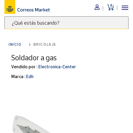
0
Menú
¿Qué estás buscando?
Nuestro
catálogo
Escribe
palabras
INICIO
BRICOLAJE
clave
Alimentación
para
Soldador a gas
Bebidas
buscar
Ocio y cultura
Vendido por :
Electronica-Center
productos
en
Juguetes y
Marca :
Edh
juegos
Correos
Market
Libros y
.
revistas
Merchandising
y regalos
Tienda de
Correos