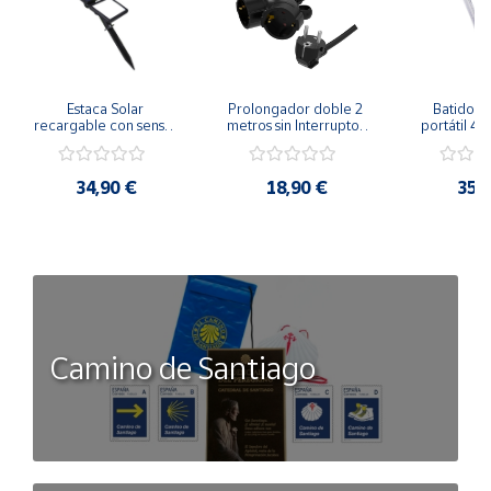
Tipo encendido piezo-eléctrico.
Capacidad gas 75 ml.
Tipo punta cónica.
Estaca Solar 
Prolongador doble 2 
Batidora 
recargable con sensor 
metros sin Interruptor 
portátil 40
Temperatura soplete 1300ºC.
crepuscular 8W
Negro 3x1,5mm²
batería r
34,90 €
18,90 €
35,
Camino de Santiago