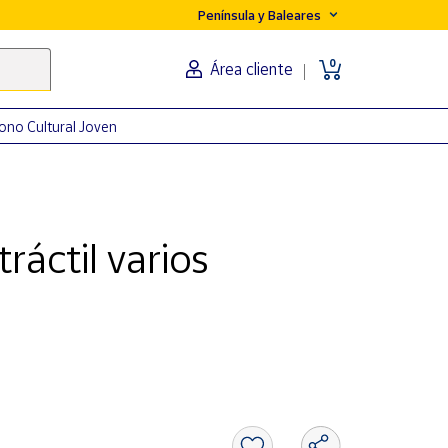
Península y Baleares
0
Área cliente
ono Cultural Joven
ráctil varios