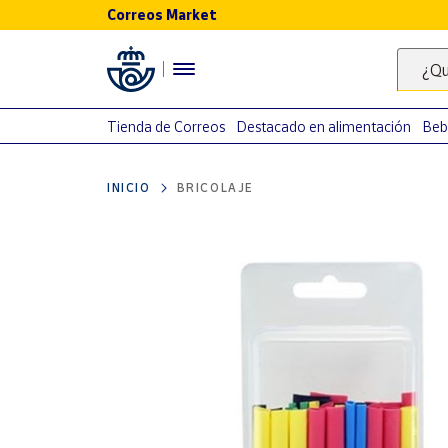
Correos Market
Menú
¿Qu
Nuestro
catálogo
Tienda de Correos
Destacado en alimentación
Beb
Alimentación
INICIO
BRICOLAJE
Bebidas
Ocio y cultura
Juguetes y
juegos
Libros y
revistas
Merchandising
y regalos
Tienda de
Correos