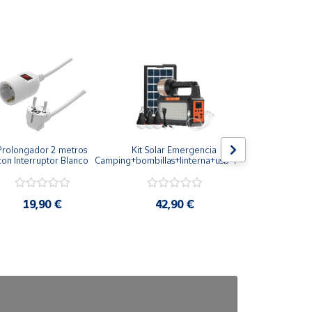
Prolongador 2 metros 
Kit Solar Emergencia 
Arrancador
con Interruptor Blanco
Camping+bombillas+linterna+usb+radio
12V Infl
neumático
ba
19,90 €
42,90 €
81,9