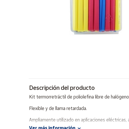
Artesanía
Oficina y
Papelería
Para Canarias,
Ceuta y Melilla
Más
populares
Bono
Cultural
Descripción del producto
Nuestros
vendedores
Kit termorretráctil de poliolefina libre de halógeno
Las
novedades
Flexible y de llama retardada.
de Correos
Market
Ampliamente utilizado en aplicaciones eléctricas, 
Ver más información