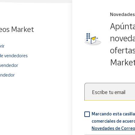
Novedades
Apúnta
eos Market
noveda
rir
oferta
e vendedores
Marke
vendedor
endedor
Escribe tu email
Marcando esta casilla
comerciales de acuer
Novedades de Correo