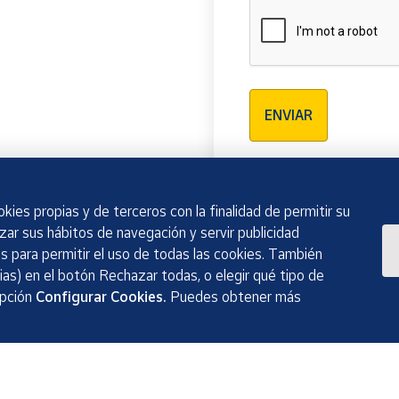
Verificación reCAPTCH
ENVIAR
kies propias y de terceros con la finalidad de permitir su
izar sus hábitos de navegación y servir publicidad
 para permitir el uso de todas las cookies. También
as) en el botón Rechazar todas, o elegir qué tipo de
opción
Configurar Cookies.
Puedes obtener más