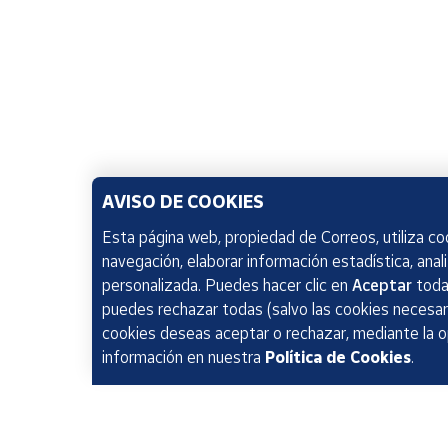
AVISO DE COOKIES
Esta página web, propiedad de Correos, utiliza coo
navegación, elaborar información estadística, anal
personalizada. Puedes hacer clic en
Aceptar
todas
puedes rechazar todas (salvo las cookies necesari
cookies deseas aceptar o rechazar, mediante la 
información en nuestra
Política de Cookies
.