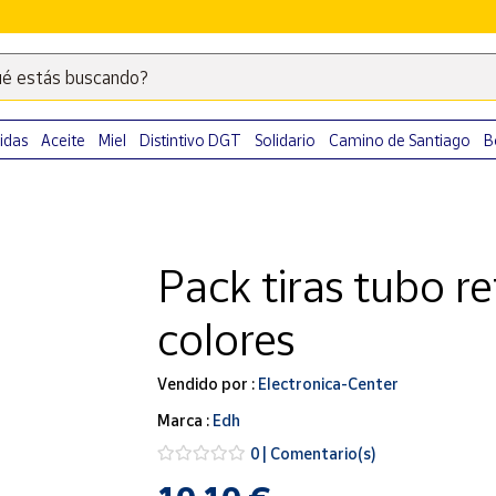
é estás buscando?
Escribe
palabras
clave
idas
Aceite
Miel
Distintivo DGT
Solidario
Camino de Santiago
B
para
buscar
productos
en
Pack tiras tubo ret
Correos
Market
colores
.
Vendido por :
Electronica-Center
Marca :
Edh
0 | Comentario(s)