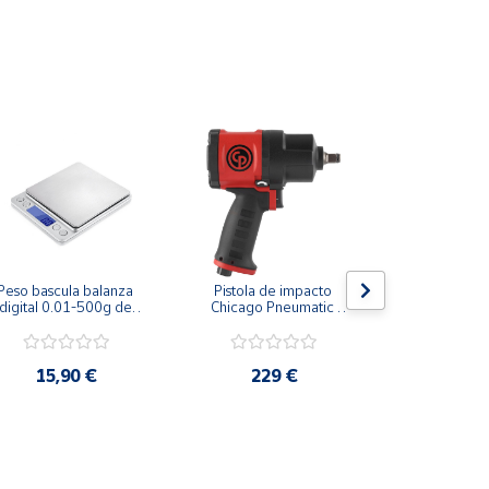
Peso bascula balanza 
Pistola de impacto 
Pistola de
digital 0.01-500g de 
Chicago Pneumatic 
Chicago Pn
precisión profesional
CP7748 1/2"
CP7741
15,90 €
229 €
179