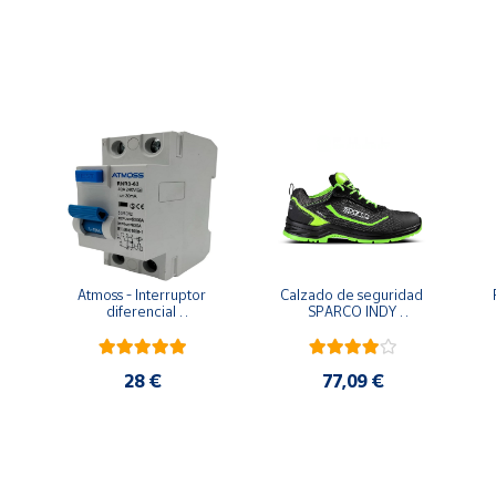
Atmoss - Interruptor 
Calzado de seguridad 
diferencial 
SPARCO INDY 
-
superinmunizado SI, 30 
FORESTER ESD S3S SR 
mA, 2P, 40 A, Clase A y 
LG Full Efficiency
6kA
28 €
77,09 €